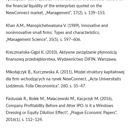
the financial liquidity of the enterprises quoted on the
NewConnect market, „Management”, 17(2), s. 139–153.
Khan A.M., Manopichetwattana V. (1989), Innovative and
noninnovative small firms: Types and characteristics,
„Management Science”, 35(5), s. 597–606.
Kreczmańska-Gigol K. (2010), Aktywne zarządzanie płynnością
finansową przedsiębiorstwa, Wydawnictwo DIFIN, Warszawa.
Mikołajczyk B., Kurczewska A. (2011), Model struktury kapitałowej
dla firm wchodzących na rynek NewConnect, „Acta Universitatis
Lodziensis. Folia Oeconomica”, 260, s. 35–47.
Pastusiak R., Bolek M., Malaczewski M., Kacprzyk M. (2016),
Company Profitability Before and After IPO. Is it a Windows
Dressing or Equity Dilution Effect?, „Prague Economic Papers”,
2016(1), s. 112–124.