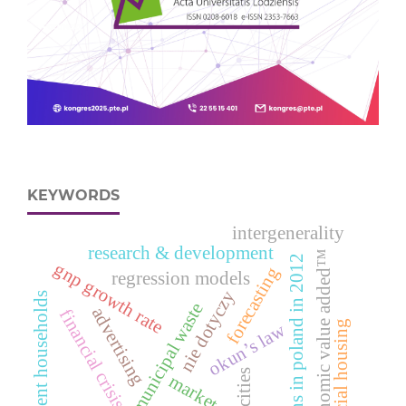
KEYWORDS
intergenerality
research & development
economic value added™
deaths in poland in 2012
gnp growth rate
forecasting
regression models
nie dotyczy
indigent households
municipal waste
advertising
financial crisis
social housing
okun’s law
cities
market entry