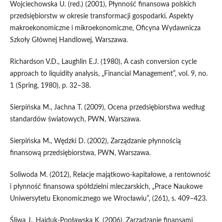
Wojciechowska U. (red.) (2001), Płynność finansowa polskich
przedsiębiorstw w okresie transformacji gospodarki. Aspekty
makroekonomiczne i mikroekonomiczne, Oficyna Wydawnicza
Szkoły Głównej Handlowej, Warszawa.
Richardson V.D., Laughlin E.J. (1980), A cash conversion cycle
approach to liquidity analysis, „Financial Management”, vol. 9, no.
1 (Spring, 1980), p. 32–38.
Sierpińska M., Jachna T. (2009), Ocena przedsiębiorstwa według
standardów światowych, PWN, Warszawa.
Sierpińska M., Wędzki D. (2002), Zarządzanie płynnością
finansową przedsiębiorstwa, PWN, Warszawa.
Soliwoda M. (2012), Relacje majątkowo-kapitałowe, a rentowność
i płynność finansowa spółdzielni mleczarskich, „Prace Naukowe
Uniwersytetu Ekonomicznego we Wrocławiu”, (261), s. 409–423.
Śliwa J., Hajduk-Popławska K. (2006), Zarządzanie finansami