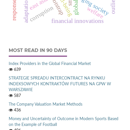
well-being
bootstrap
aging society
east asia
outliers
adaptation
corruption
welfare
financial innovations
MOST READ IN 90 DAYS
Index Providers in the Global Financial Market
639
STRATEGIE SPREADU INTERCONTRACT NA RYNKU
INDEKSOWYCH KONTRAKTÓW FUTURES NA GPW W
WARSZAWIE
587
The Company Valuation Market Methods
436
Money and Uncertainty of Outcome in Modern Sports Based
on the Example of Football