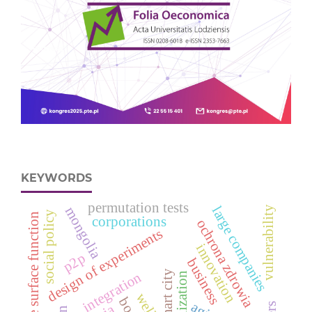
KEYWORDS
permutation tests
large companies
vulnerability
mongolia
social policy
response surface function
corporations
ochrona zdrowia
design of experiments
innovation
p2p
business
smart city
integration
globalization