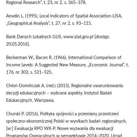
Regional Research”, t. 23, nr 2, s. 365–378.
Anselin L. (1995), Local Indicators of Spatial Association‑LISA,
„Geographical Analysis”, t. 27, nr 2, s. 93–115.
Bank Danych Lokalnych GUS, www.stat.gov.pl [dostęp:
20.05.2016].
Beckerman W., Bacon R. (1966), International Comparison of
Income Levels: A Suggested New Measure, „Economic Journal”, t.
176, nr 303, s. 521–525.
Chłoń‑Domińczak A. (red.) (2015), Regionalne uwarunkowania
decyzji edukacyjnych – wybrane aspekty, Instytut Badań
Edukacyjnych, Warszawa.
Churski P. (2016), Polityka spójności a przemiany przestrzeni
społeczno‑ekonomicznej Polski w wynikach badań regionalnych,
[w:] Ewaluacja RPO WK‑P, Nowe wyzwania dla ewaluacji
Programów Operacyjnych w perspektywie 2014–2020, Urząd