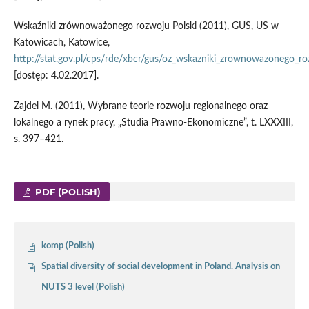
Wskaźniki zrównoważonego rozwoju Polski (2011), GUS, US w
Katowicach, Katowice,
http://stat.gov.pl/cps/rde/xbcr/gus/oz_wskazniki_zrownowazonego_ro
[dostęp: 4.02.2017].
Zajdel M. (2011), Wybrane teorie rozwoju regionalnego oraz
lokalnego a rynek pracy, „Studia Prawno‑Ekonomiczne”, t. LXXXIII,
s. 397–421.
PDF (POLISH)
komp (Polish)
Spatial diversity of social development in Poland. Analysis on
NUTS 3 level (Polish)