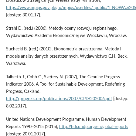
Doradców Strategicznych Prezesa Rady Ministrów,
https://www.mpips.gov.pl/gfx/mpips/userfiles/_public/1_NOWA%2
[dostęp: 30.01.17].
Strahl D. (red.) (2006), Metody oceny rozwoju regionalnego,
Wydawnictwo Akademii Ekonomicznej we Wrocławiu, Wrocław.
Suchecki B. (red.) (2010), Ekonometria przestrzenna. Metody i
modele analizy danych przestrzennych, Wydawnictwo C.H. Beck,
Warszawa.
Talberth J., Cobb C., Slattery N. (2007), The Genuine Progress
Indicator 2006. A Tool for Sustainable Development, Redefining
Progress, Oakland,
http://rprogress.org/publications/2007/GPI%202006.pdf
[dostęp:
8.02.2017].
United Nations Development Programme, Human Development
Reports 1990–2015 (2015),
http://hdr.undp.org/en/global‑reports
[dostęp: 20.01.2017].