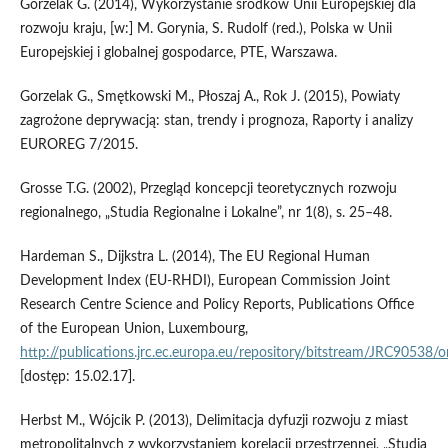
Gorzelak G. (2014), Wykorzystanie środków Unii Europejskiej dla
rozwoju kraju, [w:] M. Gorynia, S. Rudolf (red.), Polska w Unii
Europejskiej i globalnej gospodarce, PTE, Warszawa.
Gorzelak G., Smętkowski M., Płoszaj A., Rok J. (2015), Powiaty
zagrożone deprywacją: stan, trendy i prognoza, Raporty i analizy
EUROREG 7/2015.
Grosse T.G. (2002), Przegląd koncepcji teoretycznych rozwoju
regionalnego, „Studia Regionalne i Lokalne”, nr 1(8), s. 25–48.
Hardeman S., Dijkstra L. (2014), The EU Regional Human
Development Index (EU‑RHDI), European Commission Joint
Research Centre Science and Policy Reports, Publications Office
of the European Union, Luxembourg,
http://publications.jrc.ec.europa.eu/repository/bitstream/JRC90538
[dostęp: 15.02.17].
Herbst M., Wójcik P. (2013), Delimitacja dyfuzji rozwoju z miast
metropolitalnych z wykorzystaniem korelacji przestrzennej, „Studia