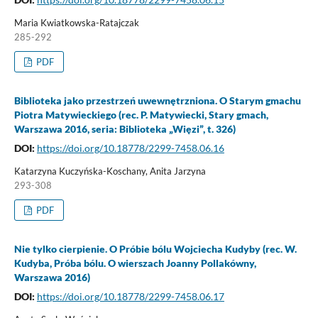
Maria Kwiatkowska-Ratajczak
285-292
PDF
Biblioteka jako przestrzeń uwewnętrzniona. O Starym gmachu
Piotra Matywieckiego (rec. P. Matywiecki, Stary gmach,
Warszawa 2016, seria: Biblioteka „Więzi”, t. 326)
DOI:
https://doi.org/10.18778/2299-7458.06.16
Katarzyna Kuczyńska-Koschany, Anita Jarzyna
293-308
PDF
Nie tylko cierpienie. O Próbie bólu Wojciecha Kudyby (rec. W.
Kudyba, Próba bólu. O wierszach Joanny Pollakówny,
Warszawa 2016)
DOI:
https://doi.org/10.18778/2299-7458.06.17