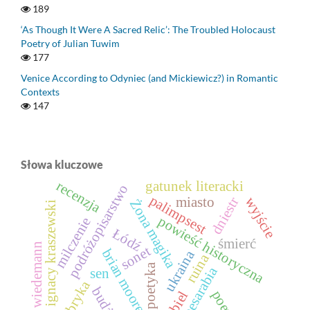
189
‘As Though It Were A Sacred Relic’: The Troubled Holocaust
Poetry of Julian Tuwim
177
Venice According to Odyniec (and Mickiewicz?) in Romantic
Contexts
147
Słowa kluczowe
recenzja
gatunek literacki
podróżopisarstwo
palimpsest
wyjście
dniestr
miasto
Żona magika
józef ignacy kraszewski
powieść historyczna
milczenie
Łódź
śmierć
adam wiedemann
sonet
brian moore
ukraina
ruina
geopoetyka
besarabia
sen
fabryka
budżak
poezja
biel