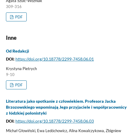
Agata Szulc-Woźniak
309-316
PDF
Inne
Od Redakcji
DOI:
https://doi.org/10.18778/2299-7458.06.01
Krystyna Pietrych
9-10
PDF
Literatura jako spotkanie z człowiekiem. Profesora Jacka
Brzozowskiego wspominają Jego przyjaciele i współpracownicy
z łódzkiej polonistyki
DOI:
https://doi.org/10.18778/2299-7458.06.03
Michał Głowiński, Ewa Ledóchowicz, Alina Kowalczykowa, Zbigniew