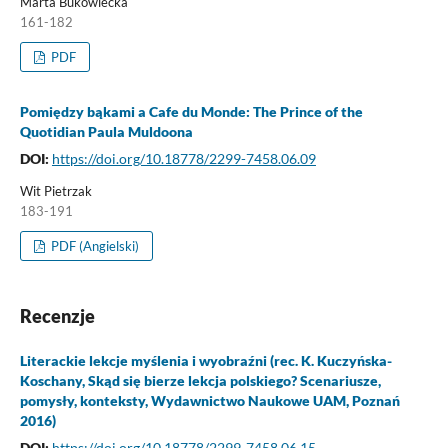
Marta Bukowiecka
161-182
PDF
Pomiędzy bąkami a Cafe du Monde: The Prince of the
Quotidian Paula Muldoona
DOI:
https://doi.org/10.18778/2299-7458.06.09
Wit Pietrzak
183-191
PDF (Angielski)
Recenzje
Literackie lekcje myślenia i wyobraźni (rec. K. Kuczyńska-
Koschany, Skąd się bierze lekcja polskiego? Scenariusze,
pomysły, konteksty, Wydawnictwo Naukowe UAM, Poznań
2016)
DOI:
https://doi.org/10.18778/2299-7458.06.15