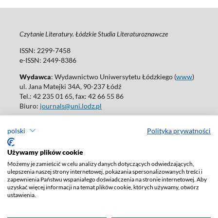
Czytanie Literatury. Łódzkie Studia Literaturoznawcze
ISSN: 2299-7458
e-ISSN: 2449-8386
Wydawca
: Wydawnictwo Uniwersytetu Łódzkiego (
www
)
ul. Jana Matejki 34A, 90-237 Łódź
Tel.: 42 235 01 65, fax: 42 66 55 86
Biuro:
journals@uni.lodz.pl
Wydania online są dostępne bez ograniczeń w Open Access: (
link
)
polski
Polityka prywatności
W sprawie prenumeraty wydań papierowych prosimy o kontakt
z:
ksiegarnia@uni.lodz.pl
Używamy plików cookie
Deklaracja dostępności
Możemy je zamieścić w celu analizy danych dotyczących odwiedzających,
ulepszenia naszej strony internetowej, pokazania spersonalizowanych treści i
zapewnienia Państwu wspaniałego doświadczenia na stronie internetowej. Aby
uzyskać więcej informacji na temat plików cookie, których używamy, otwórz
ustawienia.