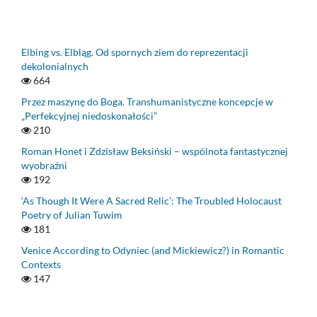
Elbing vs. Elbląg. Od spornych ziem do reprezentacji
dekolonialnych
664
Przez maszynę do Boga. Transhumanistyczne koncepcje w
„Perfekcyjnej niedoskonałości”
210
Roman Honet i Zdzisław Beksiński – wspólnota fantastycznej
wyobraźni
192
‘As Though It Were A Sacred Relic’: The Troubled Holocaust
Poetry of Julian Tuwim
181
Venice According to Odyniec (and Mickiewicz?) in Romantic
Contexts
147