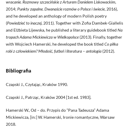
wracanie. Rozmowy szczecińskie z Arturem Danielem Liskowackim
,
2014;
Punkty zapalne. Dwanaście rozmów o Polsce i świecie
, 2016),
and he developed an anthology of modern Polish poetry
(
Powiedzieć to inaczej
, 2011). Together with Zofia Dambek-Giallelis
and Elżbieta Lijewska, he published a literary guidebook titled
Na
tropach Adama Mickiewicza w Wielkopolsce
(2013). Finally, together
with Wojciech Hamerski, he developed the book titled
Co piłka
robi z człowiekiem? Młodość, futbol i literatura
–
antologia
(2012).
Bibliografia
Czapski J., Czytając, Kraków 1990.
Czapski J., Patrząc, Kraków 2004 [1st ed. 1983].
Hamerski W., Od – do. Przypis do “Pana Tadeusza” Adama
Mickiewicza, [in:] W. Hamerski, Ironie romantyczne, Warsaw
2018.