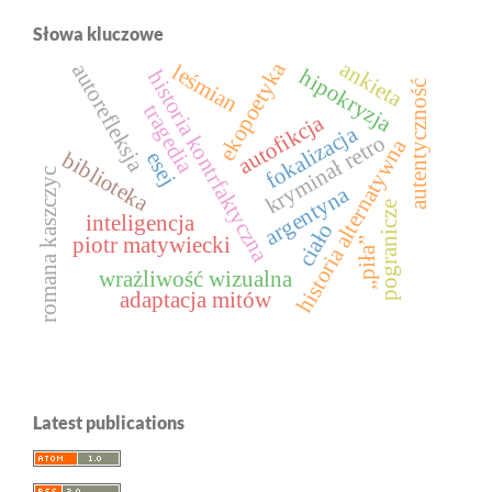
Słowa kluczowe
ankieta
ekopoetyka
autorefleksja
leśmian
hipokryzja
historia kontrfaktyczna
autentyczność
tragedia
autofikcja
fokalizacja
kryminał retro
historia alternatywna
biblioteka
esej
romana kaszczyc
argentyna
pogranicze
inteligencja
ciało
piotr matywiecki
„piła”
wrażliwość wizualna
adaptacja mitów
Latest publications