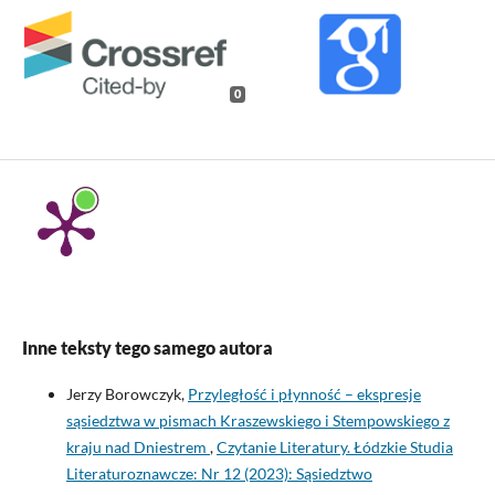
0
Inne teksty tego samego autora
Jerzy Borowczyk,
Przyległość i płynność – ekspresje
sąsiedztwa w pismach Kraszewskiego i Stempowskiego z
kraju nad Dniestrem
,
Czytanie Literatury. Łódzkie Studia
Literaturoznawcze: Nr 12 (2023): Sąsiedztwo