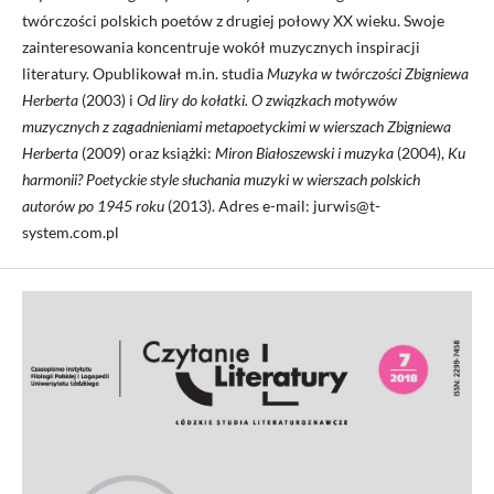
twórczości polskich poetów z drugiej połowy XX wieku. Swoje
zainteresowania koncentruje wokół muzycznych inspiracji
literatury. Opublikował m.in. studia
Muzyka w tw
ó
rczo
ś
ci Zbigniewa
Herberta
(2003) i
Od liry do ko
ł
atki. O zwi
ą
zkach motyw
ó
w
muzycznych z zagadnieniami metapoetyckimi w wierszach Zbigniewa
Herberta
(2009) oraz książki:
Miron Bia
ł
oszewski i muzyka
(2004),
Ku
harmonii? Poetyckie style s
ł
uchania muzyki w wierszach polskich
autor
ó
w po 1945 roku
(2013). Adres e-mail: jurwis@t-
system.com.pl