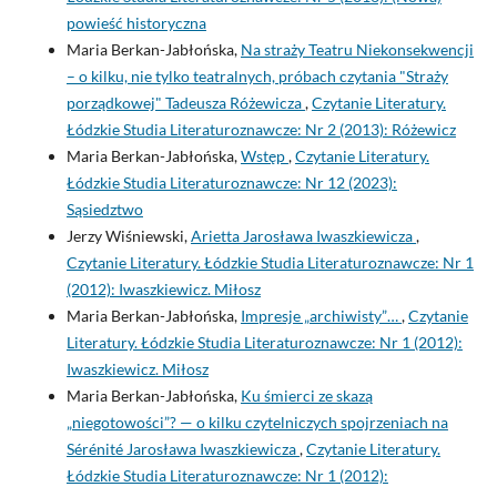
powieść historyczna
Maria Berkan-Jabłońska,
Na straży Teatru Niekonsekwencji
– o kilku, nie tylko teatralnych, próbach czytania "Straży
porządkowej" Tadeusza Różewicza
,
Czytanie Literatury.
Łódzkie Studia Literaturoznawcze: Nr 2 (2013): Różewicz
Maria Berkan-Jabłońska,
Wstęp
,
Czytanie Literatury.
Łódzkie Studia Literaturoznawcze: Nr 12 (2023):
Sąsiedztwo
Jerzy Wiśniewski,
Arietta Jarosława Iwaszkiewicza
,
Czytanie Literatury. Łódzkie Studia Literaturoznawcze: Nr 1
(2012): Iwaszkiewicz. Miłosz
Maria Berkan-Jabłońska,
Impresje „archiwisty”…
,
Czytanie
Literatury. Łódzkie Studia Literaturoznawcze: Nr 1 (2012):
Iwaszkiewicz. Miłosz
Maria Berkan-Jabłońska,
Ku śmierci ze skazą
„niegotowości”? — o kilku czytelniczych spojrzeniach na
Sérénité Jarosława Iwaszkiewicza
,
Czytanie Literatury.
Łódzkie Studia Literaturoznawcze: Nr 1 (2012):