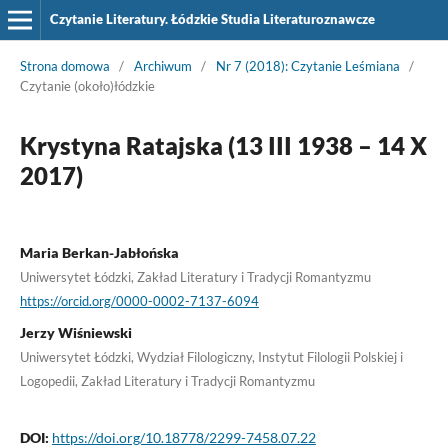
Czytanie Literatury. Łódzkie Studia Literaturoznawcze
Strona domowa
/
Archiwum
/
Nr 7 (2018): Czytanie Leśmiana
/
Czytanie (około)łódzkie
Krystyna Ratajska (13 III 1938 – 14 X
2017)
Maria Berkan-Jabłońska
Uniwersytet Łódzki, Zakład Literatury i Tradycji Romantyzmu
https://orcid.org/0000-0002-7137-6094
Jerzy Wiśniewski
Uniwersytet Łódzki, Wydział Filologiczny, Instytut Filologii Polskiej i
Logopedii, Zakład Literatury i Tradycji Romantyzmu
DOI:
https://doi.org/10.18778/2299-7458.07.22