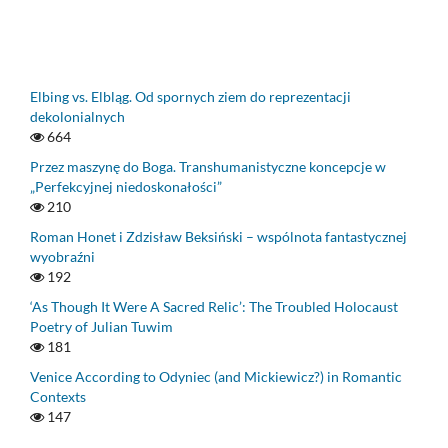
Elbing vs. Elbląg. Od spornych ziem do reprezentacji
dekolonialnych
664
Przez maszynę do Boga. Transhumanistyczne koncepcje w
„Perfekcyjnej niedoskonałości”
210
Roman Honet i Zdzisław Beksiński – wspólnota fantastycznej
wyobraźni
192
‘As Though It Were A Sacred Relic’: The Troubled Holocaust
Poetry of Julian Tuwim
181
Venice According to Odyniec (and Mickiewicz?) in Romantic
Contexts
147