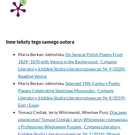
Inne teksty tego samego autora
Maria Berkan-Jabłońska,
On Several Polish Poems From
1829–1870 with Venice in the Background
,
Czytanie
Literatury. Łódzkie Studia Literaturoznawcze: Nr 9 (2020):
Reading Venice
Maria Berkan-Jabłońska,
Selected 19th-Century Poetic
Paeans Celebrating Stanisław Moniuszko
,
Czytanie
Literatury. Łódzkie Studia Literaturoznawcze: Nr 8 (2019):
Esej / Essay
Tomasz Cieślak, Jerzy Wiśniewski, Wiesław Pusz,
Dlaczego
oświecenie? Tomasz Cieślak i Jerzy Wiśniewski rozmawiają
z Profesorem Wiesławem Puszem
,
Czytanie Literatury.
Łódzkie Studia Literaturoznawcze: Nr 5 (2016): (Nowa)