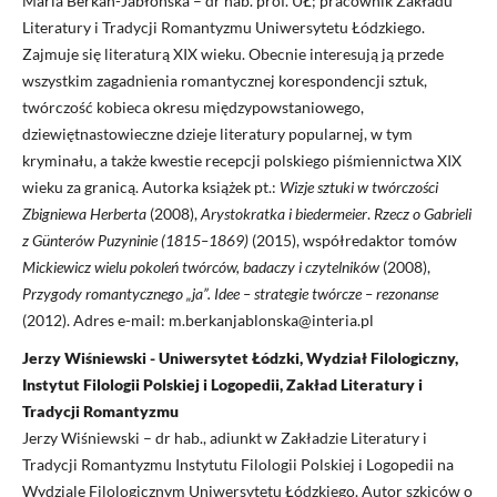
Maria Berkan-Jabłońska – dr hab. prof. UŁ; pracownik Zakładu
Literatury i Tradycji Romantyzmu Uniwersytetu Łódzkiego.
Zajmuje się literaturą XIX wieku. Obecnie interesują ją przede
wszystkim zagadnienia romantycznej korespondencji sztuk,
twórczość kobieca okresu międzypowstaniowego,
dziewiętnastowieczne dzieje literatury popularnej, w tym
kryminału, a także kwestie recepcji polskiego piśmiennictwa XIX
wieku za granicą. Autorka książek pt.:
Wizje sztuki w twórczości
Zbigniewa Herberta
(2008),
Arystokratka i biedermeier
.
Rzecz o Gabrieli
z Günterów Puzyninie (1815–1869)
(2015), współredaktor tomów
Mickiewicz wielu pokoleń twórców, badaczy i czytelników
(2008),
Przygody romantycznego „ja”. Idee – strategie twórcze – rezonanse
(2012). Adres e-mail: m.berkanjablonska@interia.pl
Jerzy Wiśniewski - Uniwersytet Łódzki, Wydział Filologiczny,
Instytut Filologii Polskiej i Logopedii, Zakład Literatury i
Tradycji Romantyzmu
Jerzy Wiśniewski – dr hab., adiunkt w Zakładzie Literatury i
Tradycji Romantyzmu Instytutu Filologii Polskiej i Logopedii na
Wydziale Filologicznym Uniwersytetu Łódzkiego. Autor szkiców o