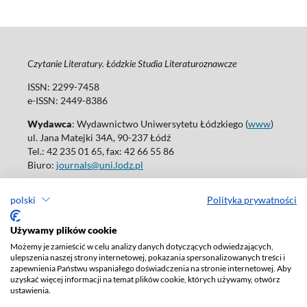
Czytanie Literatury. Łódzkie Studia Literaturoznawcze
ISSN: 2299-7458
e-ISSN: 2449-8386
Wydawca
: Wydawnictwo Uniwersytetu Łódzkiego (
www
)
ul. Jana Matejki 34A, 90-237 Łódź
Tel.: 42 235 01 65, fax: 42 66 55 86
Biuro:
journals@uni.lodz.pl
Wydania online są dostępne bez ograniczeń w Open Access: (
link
)
polski
Polityka prywatności
W sprawie prenumeraty wydań papierowych prosimy o kontakt
z:
ksiegarnia@uni.lodz.pl
Używamy plików cookie
Deklaracja dostępności
Możemy je zamieścić w celu analizy danych dotyczących odwiedzających,
ulepszenia naszej strony internetowej, pokazania spersonalizowanych treści i
zapewnienia Państwu wspaniałego doświadczenia na stronie internetowej. Aby
uzyskać więcej informacji na temat plików cookie, których używamy, otwórz
ustawienia.