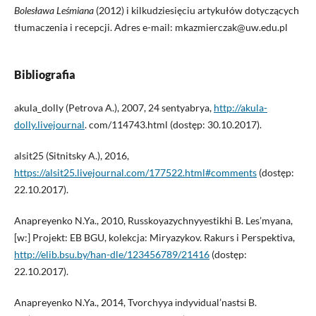
Boles
ł
awa Le
ś
miana
(2012) i kilkudziesięciu artykułów dotyczących
tłumaczenia i recepcji. Adres e-mail: mkazmierczak@uw.edu.pl
Bibliografia
akula_dolly (Petrova A.), 2007, 24 sentyabrya,
http://akula-
dolly.livejournal
. com/114743.html (dostęp: 30.10.2017).
alsit25 (Sitnitsky A.), 2016,
https://alsit25.livejournal.com/177522.html#comments
(dostęp:
22.10.2017).
Anapreyenko N.Ya., 2010, Russkoyazychnyyestikhi B. Les’myana,
[w:] Projekt: EB BGU, kolekcja: Miryazykov. Rakurs i Perspektiva,
http://elib.bsu.by/han-dle/123456789/21416
(dostęp:
22.10.2017).
Anapreyenko N.Ya., 2014, Tvorchyya іndyvіdual’nastsі B.