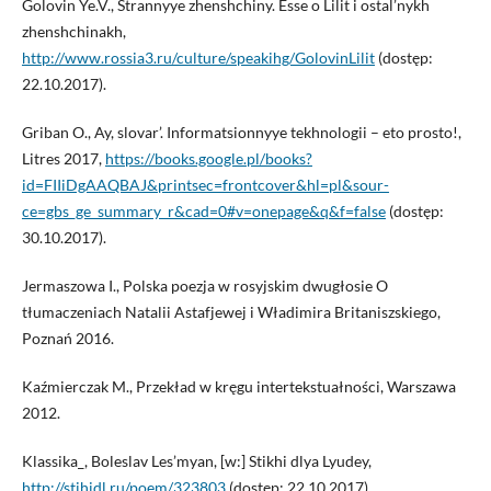
Golovin Ye.V., Strannyye zhenshchiny. Esse o Lilit i ostal’nykh
zhenshchinakh,
http://www.rossia3.ru/culture/speakihg/GolovinLilit
(dostęp:
22.10.2017).
Griban O., Ay, slovar’. Informatsionnyye tekhnologii – eto prosto!,
Litres 2017,
https://books.google.pl/books?
id=FIIiDgAAQBAJ&printsec=frontcover&hl=pl&sour-
ce=gbs_ge_summary_r&cad=0#v=onepage&q&f=false
(dostęp:
30.10.2017).
Jermaszowa I., Polska poezja w rosyjskim dwugłosie O
tłumaczeniach Natalii Astafjewej i Władimira Britaniszskiego,
Poznań 2016.
Kaźmierczak M., Przekład w kręgu intertekstuałności, Warszawa
2012.
Klassika_, Boleslav Les’myan, [w:] Stikhi dlya Lyudey,
http://stihidl.ru/poem/323803
(dostęp: 22.10.2017).