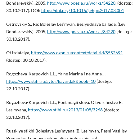
Bondarevskiy), 2005,
http://www.poezia.ru/works/34220
, (dostęp:
30.10.2017). DOI:
https://doi.org/10.1016/j.ehpc.2017.03.001
Ostrovskiy S., Re: Boleslav Les’myan. Bezlyudnaya ballada. (Lev
Bondarevskiy), 2005,
http://www.poezia.ru/works/34220
(dostęp:
30.10.2017).
Ot izdatelya,
https://www.ozon.ru/context/detail/id/5552691
(dostęp: 30.10.2017).
Rogozheva-Karpovich L.L., Ya ne Marina i ne Anna...,
https://www.stihi.ru/avtor/kavardak&book=10
(dostęp:
22.10.2017).
Rogozheva-Karpovich L.L., Poet magii slova. O tvorchestve B.
Les’myana,
https://www.stihi.ru/2013/01/08/3268
(dostęp:
22.10.2017).
Russkiye stikhi Boleslava Les’myana (B. Les’myan, Pesni Vasilisy
Premudoy, Lunnoye pokhmeliye, Volny zhivyye),