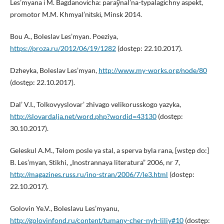
Les’myana і M. Bagdanovіcha: paraўnal’na-typalagіchny aspekt,
promotor M.M. Khmyal’nіtskі, Minsk 2014.
Bou A., Boleslav Les’myan. Poeziya,
https://proza.ru/2012/06/19/1282
(dostęp: 22.10.2017).
Dzheyka, Boleslav Les’myan,
http://www.my-works.org/node/80
(dostęp: 22.10.2017).
Dal’ V.I., Tolkovyyslovar’ zhivago velikorusskogo yazyka,
http://slovardalja.net/word.php?wordid=43130
(dostęp:
30.10.2017).
Geleskul A.M., Telom posle ya stal, a sperva byla rana, [wstęp do:]
B. Les’myan, Stikhi, „Inostrannaya literatura” 2006, nr 7,
http://magazines.russ.ru/ino-stran/2006/7/le3.html
(dostęp:
22.10.2017).
Golovin Ye.V., Boleslavu Les’myanu,
http://golovinfond.ru/content/tumany-cher-nyh-liliy#10
(dostęp: