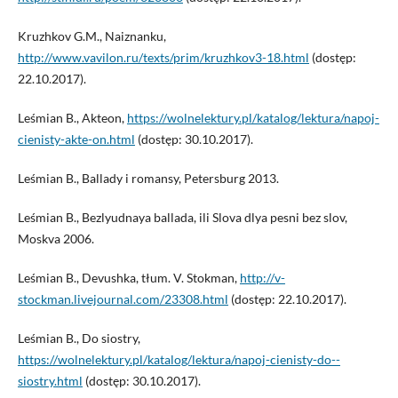
Kruzhkov G.M., Naiznanku,
http://www.vavilon.ru/texts/prim/kruzhkov3-18.html
(dostęp:
22.10.2017).
Leśmian B., Akteon,
https://wolnelektury.pl/katalog/lektura/napoj-
cienisty-akte-on.html
(dostęp: 30.10.2017).
Leśmian B., Ballady i romansy, Petersburg 2013.
Leśmian B., Bezlyudnaya ballada, ili Slova dlya pesni bez slov,
Moskva 2006.
Leśmian B., Devushka, tłum. V. Stokman,
http://v-
stockman.livejournal.com/23308.html
(dostęp: 22.10.2017).
Leśmian B., Do siostry,
https://wolnelektury.pl/katalog/lektura/napoj-cienisty-do--
siostry.html
(dostęp: 30.10.2017).