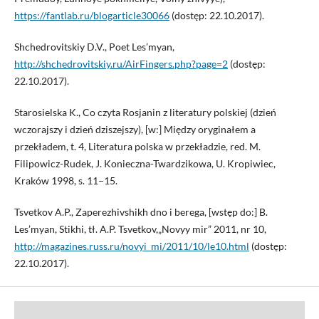
https://fantlab.ru/blogarticle30066
(dostęp: 22.10.2017).
Shchedrovitskiy D.V., Poet Les’myan,
http://shchedrovitskiy.ru/AirFingers.php?page=2
(dostęp:
22.10.2017).
Starosielska K., Co czyta Rosjanin z literatury polskiej (dzień
wczorajszy i dzień dziszejszy), [w:] Między oryginałem a
przekładem, t. 4, Literatura polska w przekładzie, red. M.
Filipowicz-Rudek, J. Konieczna-Twardzikowa, U. Kropiwiec,
Kraków 1998, s. 11–15.
Tsvetkov A.P., Zaperezhivshikh dno i berega, [wstęp do:] B.
Les’myan, Stikhi, tł. A.P. Tsvetkov,„Novyy mir” 2011, nr 10,
http://magazines.russ.ru/novyi_mi/2011/10/le10.html
(dostęp:
22.10.2017).