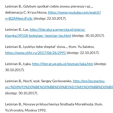
Leśmian B., Gdybym spotkał ciebie znowu pierwszy raz...,
deklamacja С. Kryuchkova,
https://www.youtube.com/watch?
v=B2AMemJFoSc
(dostęp: 22.10.2017).
Leśmian B., Las,
http://literatura.wywrota.pl/wiersz-
klasyka/39318-boleslaw--lesmian-las.html
(dostęp: 30.10.2017).
Leśmian B., Lyublyu tebe sheptat’ slova..., tłum. Yu.Salatov,
https://www.stihi.ru/2017/06/26/2991
(dostęp: 22.10.2017).
Leśmian B., Łąka,
http://literat.ug.edu.pl/lesman/laka.htm
(dostęp:
30.10.2017).
Leśmian B., Noch’, wyk. Sergey Gorkovenko,
http://mp3zv.me/mu-
sic/%D0%91%D0%BE%D0%BB%D0%B5%D1%81%D0%BB%D0%
(dostęp: 30.10.2017).
Leśmian B., Novyye priklyucheniya Sindbada Morekhoda, tłum.
Yu.Vronskiy, Moskva 1992.