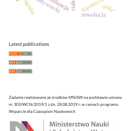
piotr matywiecki
fokalizacja
hipokryzja
tragedia
ciało
„piła”
rewolucja
Latest publications
Zadanie realizowane ze środków MNiSW na podstawie umowy
nr 303/WCN/2019/1 z dn. 28.08.2019 r. w ramach programu
Wsparcie dla Czasopism Naukowych