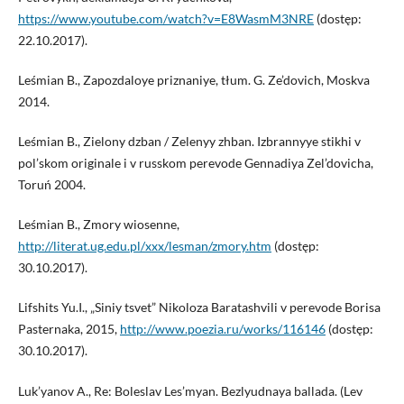
https://www.youtube.com/watch?v=E8WasmM3NRE
(dostęp:
22.10.2017).
Leśmian B., Zapozdaloye priznaniye, tłum. G. Ze’dovich, Moskva
2014.
Leśmian B., Zielony dzban / Zelenyy zhban. Izbrannyye stikhi v
pol’skom originale i v russkom perevode Gennadiya Zel’dovicha,
Toruń 2004.
Leśmian B., Zmory wiosenne,
http://literat.ug.edu.pl/xxx/lesman/zmory.htm
(dostęp:
30.10.2017).
Lifshits Yu.I., „Siniy tsvet” Nikoloza Baratashvili v perevode Borisa
Pasternaka, 2015,
http://www.poezia.ru/works/116146
(dostęp:
30.10.2017).
Luk’yanov A., Re: Boleslav Les’myan. Bezlyudnaya ballada. (Lev