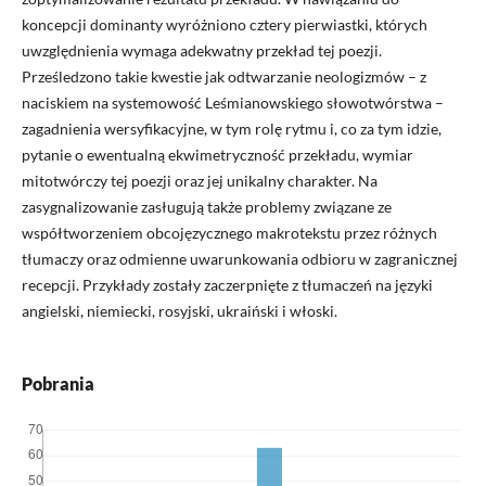
koncepcji dominanty wyróżniono cztery pierwiastki, których
uwzględnienia wymaga adekwatny przekład tej poezji.
Prześledzono takie kwestie jak odtwarzanie neologizmów – z
naciskiem na systemowość Leśmianowskiego słowotwórstwa –
zagadnienia wersyfikacyjne, w tym rolę rytmu i, co za tym idzie,
pytanie o ewentualną ekwimetryczność przekładu, wymiar
mitotwórczy tej poezji oraz jej unikalny charakter. Na
zasygnalizowanie zasługują także problemy związane ze
współtworzeniem obcojęzycznego makrotekstu przez różnych
tłumaczy oraz odmienne uwarunkowania odbioru w zagranicznej
recepcji. Przykłady zostały zaczerpnięte z tłumaczeń na języki
angielski, niemiecki, rosyjski, ukraiński i włoski.
Pobrania