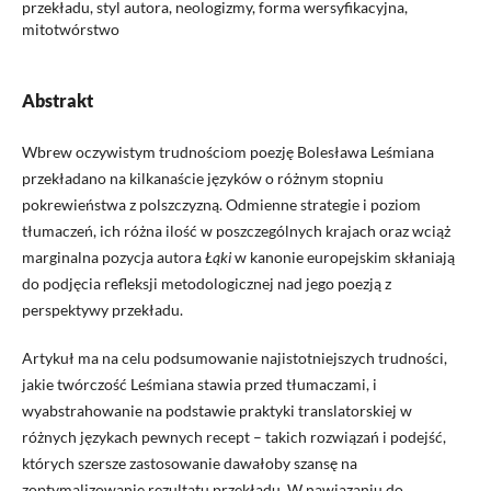
przekładu, styl autora, neologizmy, forma wersyfikacyjna,
mitotwórstwo
Abstrakt
Wbrew oczywistym trudnościom poezję Bolesława Leśmiana
przekładano na kilkanaście języków o różnym stopniu
pokrewieństwa z polszczyzną. Odmienne strategie i poziom
tłumaczeń, ich różna ilość w poszczególnych krajach oraz wciąż
marginalna pozycja autora
Łą
ki
w kanonie europejskim skłaniają
do podjęcia refleksji metodologicznej nad jego poezją z
perspektywy przekładu.
Artykuł ma na celu podsumowanie najistotniejszych trudności,
jakie twórczość Leśmiana stawia przed tłumaczami, i
wyabstrahowanie na podstawie praktyki translatorskiej w
różnych językach pewnych recept – takich rozwiązań i podejść,
których szersze zastosowanie dawałoby szansę na
zoptymalizowanie rezultatu przekładu. W nawiązaniu do