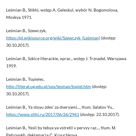
Leśmian B., Stikhi, wstęp A. Geleskul, wybór N. Bogomolova,
Moskva 1971.
Leśmian B., Szewczyk,
https://pl.wikisource.org/wiki/Szewczyk_(Leśmian)
(dostęp:
30.10.2017).
Leśmian B., Szkice literackie, oprac., wstęp J. Trznadel, Warszawa
1959.
Leśmian B., Topielec,
http://literat.ug.edu.pl/xxx/lesman/topiel.htm
(dostęp:
30.10.2017).
Leśmian B., Ya stoyu zdes’ za dveryami..., tłum. Salatov Yu.,
https://www.stihi.ru/2017/06/26/2961
(dostęp: 22.10.2017).
Leśmian B., Yesli by tebya ya vstretil v pervyy raz..., tłum. М.
Petrovykh, deklamacja С. Kryuchkova,