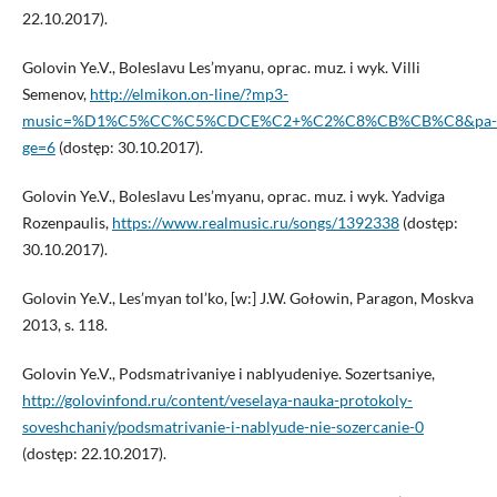
22.10.2017).
Golovin Ye.V., Boleslavu Les’myanu, oprac. muz. i wyk. Villi
Semenov,
http://elmikon.on-line/?mp3-
music=%D1%C5%CC%C5%CDCE%C2+%C2%C8%CB%CB%C8&pa-
ge=6
(dostęp: 30.10.2017).
Golovin Ye.V., Boleslavu Les’myanu, oprac. muz. i wyk. Yadviga
Rozenpaulis,
https://www.realmusic.ru/songs/1392338
(dostęp:
30.10.2017).
Golovin Ye.V., Les’myan tol’ko, [w:] J.W. Gołowin, Paragon, Moskva
2013, s. 118.
Golovin Ye.V., Podsmatrivaniye i nablyudeniye. Sozertsaniye,
http://golovinfond.ru/content/veselaya-nauka-protokoly-
soveshchaniy/podsmatrivanie-i-nablyude-nie-sozercanie-0
(dostęp: 22.10.2017).