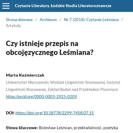
Czytanie Literatury. Łódzkie Studia Literaturoznawcze
Strona domowa
/
Archiwum
/
Nr 7 (2018): Czytanie Leśmiana
/
Artykuły
Czy istnieje przepis na
obcojęzycznego Leśmiana?
Marta Kaźmierczak
Uniwersytet Warszawski, Wydział Lingwistyki Stosowanej, Instytut
Lingwistyki Stosowanej, Zakład Badań nad Przekładem Pisemnym
https://orcid.org/0000-0003-2925-0209
DOI:
https://doi.org/10.18778/2299-7458.07.15
Słowa kluczowe:
Bolesław Leśmian, przekładalność, poetyka