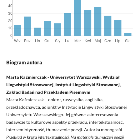
Biogram autora
Marta Kaźmierczak - Uniwersytet Warszawski, Wydział
Lingwistyki Stosowanej, Instytut Lingwistyki Stosowanej,
Zakład Badań nad Przekładem Pisemnym
Marta Kaźmierczak – doktor, rusycystka, anglistka,
przekładoznawca, adiunkt w Instytucie Lingwistyki Stosowanej
Uniwersytetu Warszawskiego. Jej główne zainteresowania
badawcze to kulturowe aspekty przekładu, intertekstualność,
intersemiotyczność, tłumaczenie poezji. Autorka monografii
Przek
ł
ad w kr
ę
gu intertekstualno
ś
ci. Na materiale t
ł
umacze
ń
poezji