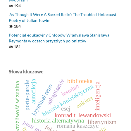
194
‘As Though It Were A Sacred Relic’: The Troubled Holocaust
Poetry of Julian Tuwim
184
Potencjał edukacyjny Chłopów Władysława Stanisława
Reymonta w oczach przyszłych polonistów
181
Słowa kluczowe
sobąpisanie
biblioteka
autofikcja
porte-parole
wrażliwość wizualna
inteligencja
kryminał retro
leśmian
historia kontrfaktyczna
ankieta
esej
konrad t. lewandowski
historia alternatywna
libertynizm
romana kaszczyc