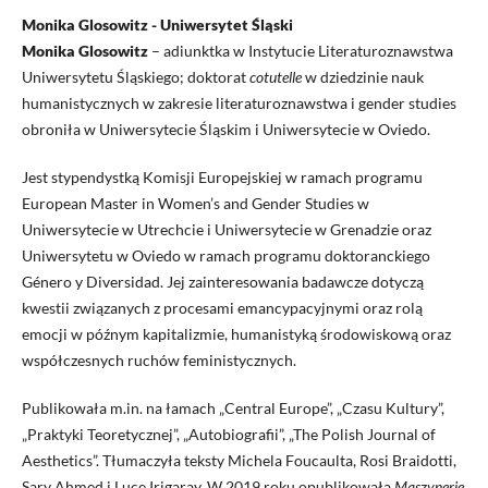
Monika Glosowitz - Uniwersytet Śląski
Monika Glosowitz
– adiunktka w Instytucie Literaturoznawstwa
Uniwersytetu Śląskiego; doktorat
cotutelle
w dziedzinie nauk
humanistycznych w zakresie literaturoznawstwa i gender studies
obroniła w Uniwersytecie Śląskim i Uniwersytecie w Oviedo.
Jest stypendystką Komisji Europejskiej w ramach programu
European Master in Women’s and Gender Studies w
Uniwersytecie w Utrechcie i Uniwersytecie w Grenadzie oraz
Uniwersytetu w Oviedo w ramach programu doktoranckiego
Género y Diversidad. Jej zainteresowania badawcze dotyczą
kwestii związanych z procesami emancypacyjnymi oraz rolą
emocji w późnym kapitalizmie, humanistyką środowiskową oraz
współczesnych ruchów feministycznych.
Publikowała m.in. na łamach „Central Europe”, „Czasu Kultury”,
„Praktyki Teoretycznej”, „Autobiografii”, „The Polish Journal of
Aesthetics”. Tłumaczyła teksty Michela Foucaulta, Rosi Braidotti,
Sary Ahmed i Luce Irigaray. W 2019 roku opublikowała
Maszynerie