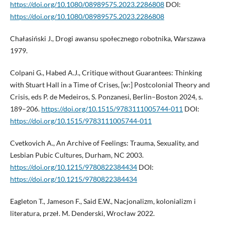
https://doi.org/10.1080/08989575.2023.2286808
DOI:
https://doi.org/10.1080/08989575.2023.2286808
Chałasiński J., Drogi awansu społecznego robotnika, Warszawa
1979.
Colpani G., Habed A.J., Critique without Guarantees: Thinking
with Stuart Hall in a Time of Crises, [w:] Postcolonial Theory and
Crisis, eds P. de Medeiros, S. Ponzanesi, Berlin–Boston 2024, s.
189–206.
https://doi.org/10.1515/9783111005744-011
DOI:
https://doi.org/10.1515/9783111005744-011
Cvetkovich A., An Archive of Feelings: Trauma, Sexuality, and
Lesbian Pubic Cultures, Durham, NC 2003.
https://doi.org/10.1215/9780822384434
DOI:
https://doi.org/10.1215/9780822384434
Eagleton T., Jameson F., Said E.W., Nacjonalizm, kolonializm i
literatura, przeł. M. Denderski, Wrocław 2022.