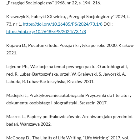
„Przegląd Socjologiczny” 1968, nr 22, s. 194–216.
Krawczyk S., Fabryki XX wieku, „Przegląd Socjologiczny” 2024, t.
73, nr 1.
https://doi.org/10.26485/PS/2024/73.1/8
DOI:
https://doi.org/10.26485/PS/2024/73.1/8
Kujawa D., Pocałunki ludu. Poezja i krytyka po roku 2000, Kraków
2021.
Lejeune Ph., Wariacje na temat pewnego paktu. O autobiografii,
red. R. Lubas-Bartoszyńska, przeł. W. Grajewski, S. Jaworski, A.
Labuda, R. Lubas-Bartoszyńska, Kraków 2001.
Madejski J., Praktykowanie autobiografii Przyczynki do literatury
dokumentu osobistego i biografistyki, Szczecin 2017.
Marzec L., Papiery po Iłłakowiczównie. Archiwum jako przedmiot
badań, Warszawa 2022.
McCooey D., The Limits of Life Writing, “Life Writing” 2017, vol.