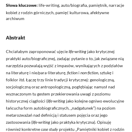
Słowa kluczowe:
life-writing, auto/biografia, pamiętnik, narracje
kobiet z rodzin górniczych, pamięć kulturowa, afektywne
archiwum
Abstrakt
Chciałabym zaproponować ujęcie
life-writing
jako krytycznej
praktyki auto/biograficznej, zadając pytanie o to, jak związane nią
narzędzia pozwalają wyjść z impasów, wynikających z podziałów
na literaturę i nie/para-literaturę,
fiction
i
non-fiction
, sztukę i
folklor itd. Łączę trzy linie tradycji krytycznej: genologiczną,
socjologiczną oraz antropologiczną, pogłębiając namysł nad
wyznaczonym tu gestem przekierowania uwagi z poziomu
historycznej ciągłości (
life-writing
jako kolejne ogniwo ewolucyjne
łańcucha form autobiograficznych, „nadgatunek”) na poziom
metarozważań nad definicją i statusem pojęcia oraz jego
zastosowania (
life-writing
jako praktyka krytyczna). Opisuję
również konkretne
case study
projektu „Pamiętniki kobiet z rodzin