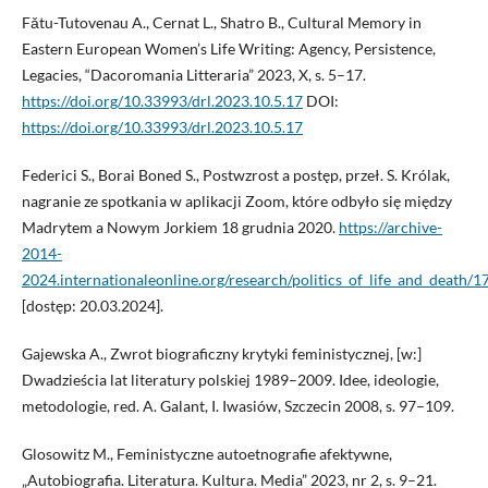
Fǎtu-Tutovenau A., Cernat L., Shatro B., Cultural Memory in
Eastern European Women’s Life Writing: Agency, Persistence,
Legacies, “Dacoromania Litteraria” 2023, X, s. 5–17.
https://doi.org/10.33993/drl.2023.10.5.17
DOI:
https://doi.org/10.33993/drl.2023.10.5.17
Federici S., Borai Boned S., Postwzrost a postęp, przeł. S. Królak,
nagranie ze spotkania w aplikacji Zoom, które odbyło się między
Madrytem a Nowym Jorkiem 18 grudnia 2020.
https://archive-
2014-
2024.internationaleonline.org/research/politics_of_life_and_death/
[dostęp: 20.03.2024].
Gajewska A., Zwrot biograficzny krytyki feministycznej, [w:]
Dwadzieścia lat literatury polskiej 1989–2009. Idee, ideologie,
metodologie, red. A. Galant, I. Iwasiów, Szczecin 2008, s. 97–109.
Glosowitz M., Feministyczne autoetnografie afektywne,
„Autobiografia. Literatura. Kultura. Media” 2023, nr 2, s. 9–21.