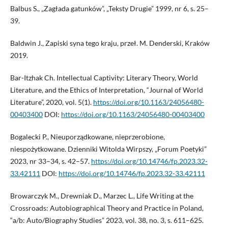
Balbus S., „Zagłada gatunków”, „Teksty Drugie” 1999, nr 6, s. 25–
39.
Baldwin J., Zapiski syna tego kraju, przeł. M. Denderski, Kraków
2019.
Bar-Itzhak Ch. Intellectual Captivity: Literary Theory, World
Literature, and the Ethics of Interpretation, “Journal of World
Literature”, 2020, vol. 5(1).
https://doi.org/10.1163/24056480-
00403400
DOI:
https://doi.org/10.1163/24056480-00403400
Bogalecki P., Nieuporządkowane, nieprzerobione,
niespożytkowane. Dzienniki Witolda Wirpszy, „Forum Poetyki”
2023, nr 33–34, s. 42–57.
https://doi.org/10.14746/fp.2023.32-
33.42111
DOI:
https://doi.org/10.14746/fp.2023.32-33.42111
Browarczyk M., Drewniak D., Marzec L., Life Writing at the
Crossroads: Autobiographical Theory and Practice in Poland,
“a/b: Auto/Biography Studies” 2023, vol. 38, no. 3, s. 611–625.