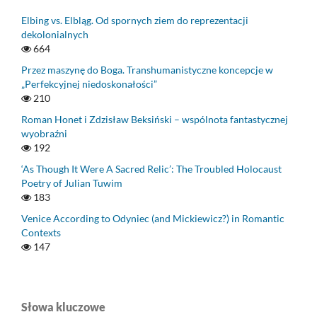
Elbing vs. Elbląg. Od spornych ziem do reprezentacji
dekolonialnych
664
Przez maszynę do Boga. Transhumanistyczne koncepcje w
„Perfekcyjnej niedoskonałości”
210
Roman Honet i Zdzisław Beksiński – wspólnota fantastycznej
wyobraźni
192
‘As Though It Were A Sacred Relic’: The Troubled Holocaust
Poetry of Julian Tuwim
183
Venice According to Odyniec (and Mickiewicz?) in Romantic
Contexts
147
Słowa kluczowe