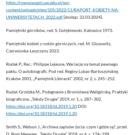
https://rownowazni.uw.edu.pl/wp-
content/uploads/sites/105/2022/11/RAPORT_KOBIETY-NA-
UNIWERSYTETACH_2022.pdf
[dostęp: 22.03.2024].
Pamiętniki górników, red. S. Gołębiewski, Katowice 1973.
Pamiętniki kobiet z rodzin górniczych, red. M. Glosowitz,
Czerwionka-Leszczyny 2023.
Rodak P., Rec.: Philippe Lejeune, Wariacje na temat pewnego
paktu. O autobiografii. Pod red. Reginy Lubas-Bartoszyńskiej.
Kraków 2001, „Pamiętnik Literacki” 2002, nr 2, s. 245–252.
Rudaś-Grodzka M., Pożegnanie z Bronisławą Waligórską. Praktyki
biograficzne, „Teksty Drugie” 2019, nr 1, s. 287–302.
https://doi.org/10.18318/td.2019.1.20
DOI:
https://doi.org/10.18318/td.2019.1.20
Smith S., Watson J., Archiwa zapisów życia: czym i gdzie są?, przeł.
D. Boni Menezes, „Teksty Drugie” 2018, nr 6, s. 174–199.