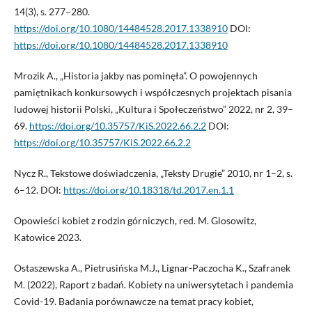
14(3), s. 277–280.
https://doi.org/10.1080/14484528.2017.1338910
DOI:
https://doi.org/10.1080/14484528.2017.1338910
Mrozik A., „Historia jakby nas pominęła”. O powojennych
pamiętnikach konkursowych i współczesnych projektach pisania
ludowej historii Polski, „Kultura i Społeczeństwo” 2022, nr 2, 39–
69.
https://doi.org/10.35757/KiS.2022.66.2.2
DOI:
https://doi.org/10.35757/KiS.2022.66.2.2
Nycz R., Tekstowe doświadczenia, „Teksty Drugie” 2010, nr 1–2, s.
6–12. DOI:
https://doi.org/10.18318/td.2017.en.1.1
Opowieści kobiet z rodzin górniczych, red. M. Glosowitz,
Katowice 2023.
Ostaszewska A., Pietrusińska M.J., Lignar-Paczocha K., Szafranek
M. (2022), Raport z badań. Kobiety na uniwersytetach i pandemia
Covid-19. Badania porównawcze na temat pracy kobiet,