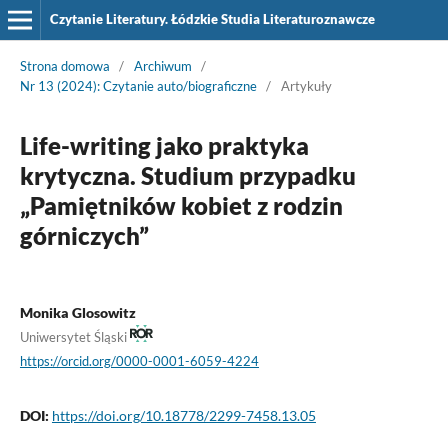
Czytanie Literatury. Łódzkie Studia Literaturoznawcze
Strona domowa
/
Archiwum
/
Nr 13 (2024): Czytanie auto/biograficzne
/
Artykuły
Life-writing jako praktyka
krytyczna. Studium przypadku
„Pamiętników kobiet z rodzin
górniczych”
Monika Glosowitz
Uniwersytet Śląski
https://orcid.org/0000-0001-6059-4224
DOI:
https://doi.org/10.18778/2299-7458.13.05