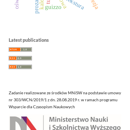
poezja
tekstura
guizzo
Latest publications
Zadanie realizowane ze środków MNiSW na podstawie umowy
nr 303/WCN/2019/1 z dn. 28.08.2019 r. w ramach programu
Wsparcie dla Czasopism Naukowych