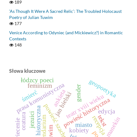
189
‘As Though It Were A Sacred Relic’: The Troubled Holocaust
Poetry of Julian Tuwim
177
Venice According to Odyniec (and Mickiewicz?) in Romantic
Contexts
148
Słowa kluczowe
łódzcy poeci
geopoetyka
prasa komunistyczna
feminizm
gender
ankieta
śmierć
jan bielski
teatr xviii wieku
powieść historyczna
powieść szachowa
proza historyczna
edycja
jezuici
oratura
tekst
recepcja
kalendarium
manekin
oświecenie
miasto
tuwim
kobiety