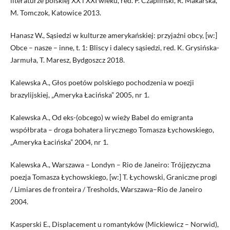
literaturze polskiej XX i XXI wieku, red. P. Czapliński, R. Makarska,
M. Tomczok, Katowice 2013.
Hanasz W., Sąsiedzi w kulturze amerykańskiej: przyjaźni obcy, [w:]
Obce – nasze – inne, t. 1: Bliscy i dalecy sąsiedzi, red. K. Grysińska-
Jarmuła, T. Maresz, Bydgoszcz 2018.
Kalewska A., Głos poetów polskiego pochodzenia w poezji
brazylijskiej, „Ameryka Łacińska” 2005, nr 1.
Kalewska A., Od eks-(obcego) w wieży Babel do emigranta
współbrata – droga bohatera lirycznego Tomasza Łychowskiego,
„Ameryka Łacińska” 2004, nr 1.
Kalewska A., Warszawa – Londyn – Rio de Janeiro: Trójjęzyczna
poezja Tomasza Łychowskiego, [w:] T. Łychowski, Graniczne progi
/ Limiares de fronteira / Tresholds, Warszawa–Rio de Janeiro
2004.
Kasperski E., Displacement u romantyków (Mickiewicz – Norwid),