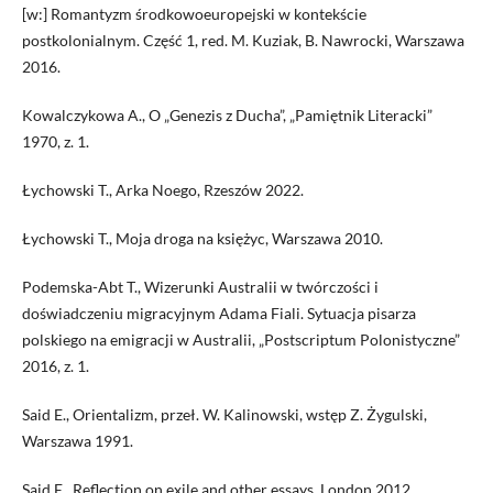
[w:] Romantyzm środkowoeuropejski w kontekście
postkolonialnym. Część 1, red. M. Kuziak, B. Nawrocki, Warszawa
2016.
Kowalczykowa A., O „Genezis z Ducha”, „Pamiętnik Literacki”
1970, z. 1.
Łychowski T., Arka Noego, Rzeszów 2022.
Łychowski T., Moja droga na księżyc, Warszawa 2010.
Podemska-Abt T., Wizerunki Australii w twórczości i
doświadczeniu migracyjnym Adama Fiali. Sytuacja pisarza
polskiego na emigracji w Australii, „Postscriptum Polonistyczne”
2016, z. 1.
Said E., Orientalizm, przeł. W. Kalinowski, wstęp Z. Żygulski,
Warszawa 1991.
Said E., Reflection on exile and other essays, London 2012.