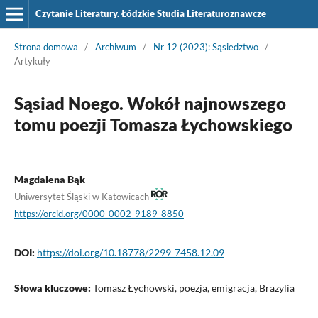
Czytanie Literatury. Łódzkie Studia Literaturoznawcze
Strona domowa
/
Archiwum
/
Nr 12 (2023): Sąsiedztwo
/
Artykuły
Sąsiad Noego. Wokół najnowszego
tomu poezji Tomasza Łychowskiego
Magdalena Bąk
Uniwersytet Śląski w Katowicach
https://orcid.org/0000-0002-9189-8850
DOI:
https://doi.org/10.18778/2299-7458.12.09
Słowa kluczowe:
Tomasz Łychowski, poezja, emigracja, Brazylia