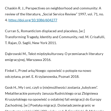
Chaskin R. J., Perspectives on neighborhood and community: A
review of the literature, „Social Service Review” 1997, vol. 71, no.
4.
https://doi.org/10.1086/604277
Curran S., Romanticism displaced and placeless, [w:]
Transforming Tragedy, Identity and Community, red. M. Crisafulli,
T. Rajan, D. Saglii, New York 2011.
Dąbrowski M., Tekst międzykulturowy. O przemianach literatury
emigracyjnej, Warszawa 2016.
Finkel I., Przed arką Noego: opowieść o potopie na nowo
odczytana, przeł. E. Krzyżanowska, Poznań 2018.
Gosk H., My i oni, czyli o (nie)możliwości zostania „tubylcem”.
Metaliterackie pomysły Janusza Rudnickiego oraz Zbigniewa
Kruszyńskiego na opowieść o ostatniej fali emigracji do Europy
Zachodniej, [w:] Poetyka migracji. Doświadczenie granic w