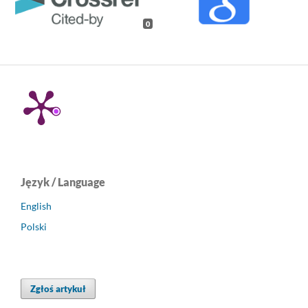
0
Język / Language
English
Polski
Zgłoś artykuł