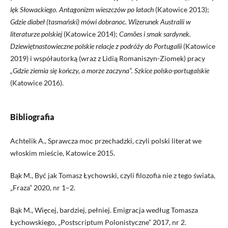
lęk Słowackiego. Antagonizm wieszczów po latach
(Katowice 2013);
Gdzie diabeł (tasmański) mówi dobranoc. Wizerunek Australii w
literaturze polskiej
(Katowice 2014);
Camões i smak sardynek.
Dziewiętnastowieczne polskie relacje z podróży do Portugalii
(Katowice
2019) i współautorką (wraz z Lidią Romaniszyn-Ziomek) pracy
„Gdzie ziemia się kończy, a morze zaczyna”. Szkice polsko-portugalskie
(Katowice 2016).
Bibliografia
Achtelik A., Sprawcza moc przechadzki, czyli polski literat we
włoskim mieście, Katowice 2015.
Bąk M., Być jak Tomasz Łychowski, czyli filozofia nie z tego świata,
„Fraza” 2020, nr 1–2.
Bąk M., Więcej, bardziej, pełniej. Emigracja według Tomasza
Łychowskiego, „Postscriptum Polonistyczne” 2017, nr 2.