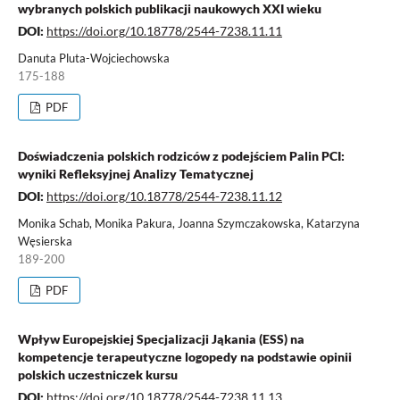
wybranych polskich publikacji naukowych XXI wieku
DOI:
https://doi.org/10.18778/2544-7238.11.11
Danuta Pluta-Wojciechowska
175-188
PDF
Doświadczenia polskich rodziców z podejściem Palin PCI:
wyniki Refleksyjnej Analizy Tematycznej
DOI:
https://doi.org/10.18778/2544-7238.11.12
Monika Schab, Monika Pakura, Joanna Szymczakowska, Katarzyna
Węsierska
189-200
PDF
Wpływ Europejskiej Specjalizacji Jąkania (ESS) na
kompetencje terapeutyczne logopedy na podstawie opinii
polskich uczestniczek kursu
DOI:
https://doi.org/10.18778/2544-7238.11.13