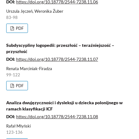
DOI:
https://doi.org/10.18778/2544-7238.11.06
Urszula Jęczeń, Weronika Żuber
83-98
PDF
Subdyscypliny logopedii: przeszłość – teraźniejszość –
przyszłość
DOI:
https://doi.org/10.18778/2544-7238.11.07
Renata Marciniak-Firadza
99-122
PDF
Analiza dwujęzyczności i dysleksji u dziecka polonijnego w
ramach klasyfikacji ICF
DOI:
https://doi.org/10.18778/2544-7238.11.08
Rafał Młyński
123-136