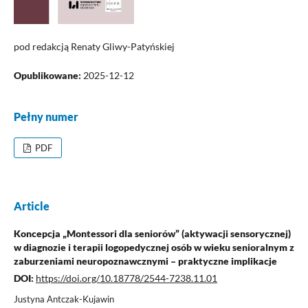
pod redakcją Renaty Gliwy-Patyńskiej
Opublikowane:
2025-12-12
Pełny numer
PDF
Article
Koncepcja „Montessori dla seniorów” (aktywacji sensorycznej)
w diagnozie i terapii logopedycznej osób w wieku senioralnym z
zaburzeniami neuropoznawcznymi – praktyczne implikacje
DOI:
https://doi.org/10.18778/2544-7238.11.01
Justyna Antczak-Kujawin