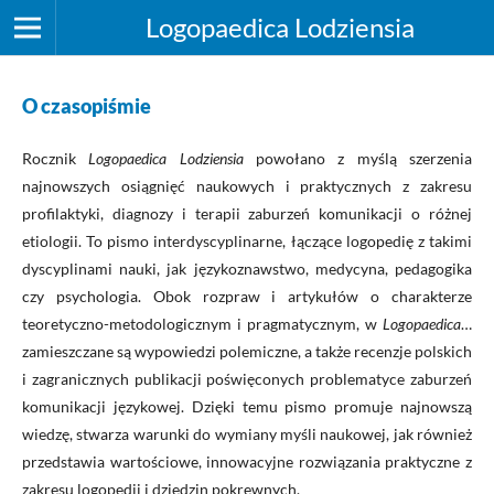
Logopaedica Lodziensia
O czasopiśmie
Rocznik
Logopaedica Lodziensia
powołano z myślą szerzenia
najnowszych osiągnięć naukowych i praktycznych z zakresu
profilaktyki, diagnozy i terapii zaburzeń komunikacji o różnej
etiologii. To pismo interdyscyplinarne, łączące logopedię z takimi
dyscyplinami nauki, jak językoznawstwo, medycyna, pedagogika
czy psychologia. Obok rozpraw i artykułów o charakterze
teoretyczno-metodologicznym i pragmatycznym, w
Logopaedica
…
zamieszczane są wypowiedzi polemiczne, a także recenzje polskich
i zagranicznych publikacji poświęconych problematyce zaburzeń
komunikacji językowej. Dzięki temu pismo promuje najnowszą
wiedzę, stwarza warunki do wymiany myśli naukowej, jak również
przedstawia wartościowe, innowacyjne rozwiązania praktyczne z
zakresu logopedii i dziedzin pokrewnych.