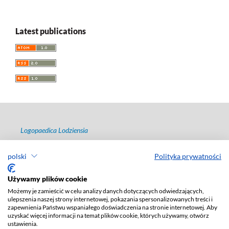
Latest publications
Logopaedica Lodziensia
ISSN 2544-7238
polski
Polityka prywatności
e-ISSN 2657-4381
Publisher
:
Lodz University Press
Używamy plików cookie
Możemy je zamieścić w celu analizy danych dotyczących odwiedzających,
Jana Matejki St., no 34A, postal code: 90-237, city: Łódź
ulepszenia naszej strony internetowej, pokazania spersonalizowanych treści i
Phone: +48 42 235 01 65, fax: +48 42 66 55 86
zapewnienia Państwu wspaniałego doświadczenia na stronie internetowej. Aby
Publisher's office: agnieszka.janicka@uni.lodz.pl
uzyskać więcej informacji na temat plików cookie, których używamy, otwórz
ustawienia.