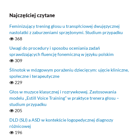
Najczęściej czytane
Feminizujący trening głosu u transpłciowej dwujęzycznej
nastolatki z zaburzeniami sprzężonymi. Studium przypadku
368
Uwagi do procedury i sposobu oceniania zadań
sprawdzających fluencję fonemiczną w języku polskim
309
Ślinotok w mózgowym porażeniu dziecięcym: ujęcie kliniczne,
społeczne i terapeutyczne
229
Głos w muzyce klasycznej i rozrywkowej. Zastosowania
modelu „Estill Voice Training” w praktyce trenera głosu –
studium przypadku
205
DLD (SLI) a ASD w kontekście logopedycznej diagnozy
różnicowej
196