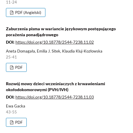
11-24
PDF (Angielski)
Zaburzenia pisma w wariancie językowym postępującego
porażenia ponadjądrowego
DOI:
https://doi.org/10.18778/2544-7238.11.02
Aneta Domagała, Emilia J. Sitek, Klaudia Kluj-Kozłowska
25-41
PDF
Rozwój mowy dzieci wcześniaczych z krwawieniami
okołodokomorowymi (PVH/IVH)
DOI:
https://doi.org/10.18778/2544-7238.11.03
Ewa Gacka
43-55
PDF