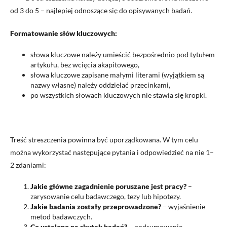
od 3 do 5 – najlepiej odnoszące się do opisywanych badań.
Formatowanie słów kluczowych:
słowa kluczowe należy umieścić bezpośrednio pod tytułem
artykułu, bez wcięcia akapitowego,
słowa kluczowe zapisane małymi literami (wyjątkiem są
nazwy własne) należy oddzielać przecinkami,
po wszystkich słowach kluczowych nie stawia się kropki.
Treść streszczenia powinna być uporządkowana. W tym celu
można wykorzystać następujące pytania i odpowiedzieć na nie 1–
2 zdaniami:
Jakie główne zagadnienie poruszane jest pracy?
–
zarysowanie celu badawczego, tezy lub hipotezy.
Jakie badania zostały przeprowadzone?
– wyjaśnienie
metod badawczych.
Co ustalono na skutek badań?
– podsumowanie