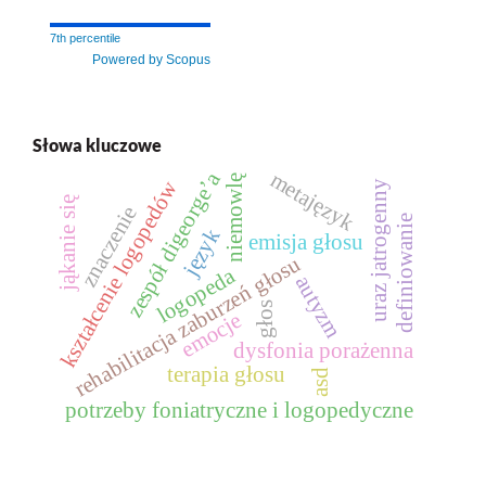
7th percentile
Powered by Scopus
Słowa kluczowe
zespół digeorge’a
metajęzyk
niemowlę
kształcenie logopedów
uraz jatrogenny
jąkanie się
znaczenie
definiowanie
język
emisja głosu
rehabilitacja zaburzeń głosu
logopeda
autyzm
głos
emocje
dysfonia porażenna
terapia głosu
asd
potrzeby foniatryczne i logopedyczne