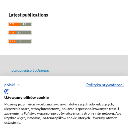
Latest publications
Logopaedica Lodziensia
ISSN 2544-7238
polski
Polityka prywatności
e-ISSN 2657-4381
Publisher
:
Lodz University Press
Używamy plików cookie
Możemy je zamieścić w celu analizy danych dotyczących odwiedzających,
Jana Matejki St., no 34A, postal code: 90-237, city: Łódź
ulepszenia naszej strony internetowej, pokazania spersonalizowanych treści i
Phone: +48 42 235 01 65, fax: +48 42 66 55 86
zapewnienia Państwu wspaniałego doświadczenia na stronie internetowej. Aby
Publisher's office: agnieszka.janicka@uni.lodz.pl
uzyskać więcej informacji na temat plików cookie, których używamy, otwórz
ustawienia.