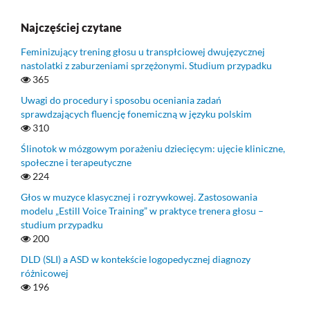
Najczęściej czytane
Feminizujący trening głosu u transpłciowej dwujęzycznej
nastolatki z zaburzeniami sprzężonymi. Studium przypadku
365
Uwagi do procedury i sposobu oceniania zadań
sprawdzających fluencję fonemiczną w języku polskim
310
Ślinotok w mózgowym porażeniu dziecięcym: ujęcie kliniczne,
społeczne i terapeutyczne
224
Głos w muzyce klasycznej i rozrywkowej. Zastosowania
modelu „Estill Voice Training” w praktyce trenera głosu –
studium przypadku
200
DLD (SLI) a ASD w kontekście logopedycznej diagnozy
różnicowej
196