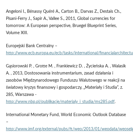
Angeloni I., Bénassy Quéré A., Carton B., Darvas Z., Destais Ch.,
Pisani-Ferry J., Sapir A., Vallee S., 2011, Global currencies for
tomorrow: A European perspective, Bruegel Blueprint Series,
Volume XIII.
Europejski Bank Centralny –
http://www.ecb.europa.eu/ecb/tasks/international/financialarchitect
Gąsiorowski P. , Grotte M. , Frankiewicz D. , Życieńska A. , Walasik
A. , 2013, Dostosowania instrumentarium, zasad działania i
zasobów Międzynarodowego Funduszu Walutowego w reakcji na
światowy kryzys finansowy i gospodarczy, „Materiały i Studia”, z.
285, Warszawa -
http://www.nbp.pl/publikacje/materialy_i_studia/ms285.pdf
.
International Monetary Fund, World Economic Outlook Database
–
http://www.imf.org/external/pubs/ft/weo/2013/01/weodata/weoselg