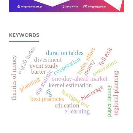
KEYWORDS
wig20 index
index effect
full exit
duration tables
theories of money
cooperation
divestment
motivation
money
event study
dip statistic
barter
regional planning
one-day-ahead market
planning
kernel estimation
biaverage
paper money
ipo
hartigan test
best practices
education
e‑learning