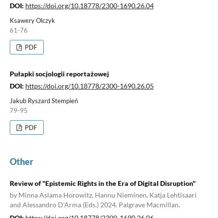
DOI:
https://doi.org/10.18778/2300-1690.26.04
Ksawery Olczyk
61-76
PDF
Pułapki socjologii reportażowej
DOI:
https://doi.org/10.18778/2300-1690.26.05
Jakub Ryszard Stempień
79-95
PDF
Other
Review of "Epistemic Rights in the Era of Digital Disruption"
by Minna Aslama Horowitz, Hannu Nieminen, Katja Lehtisaari
and Alessandro D’Arma (Eds.) 2024. Palgrave Macmillan.
DOI:
https://doi.org/10.18778/2300-1690.26.06