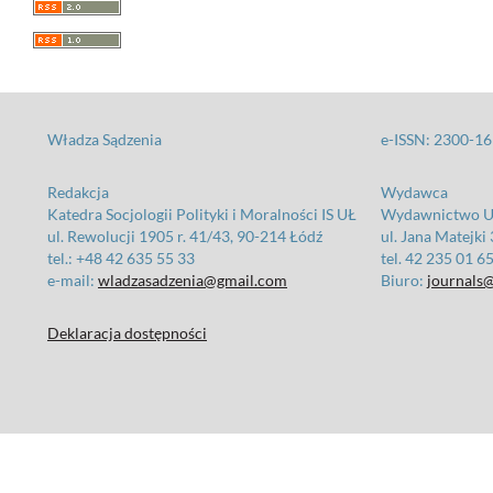
Władza Sądzenia
e-ISSN: 2300-1
Redakcja
Wydawca
Katedra Socjologii Polityki i Moralności IS UŁ
Wydawnictwo Un
ul. Rewolucji 1905 r. 41/43, 90-214 Łódź
ul. Jana Matejki
tel.: +48 42 635 55 33
tel. 42 235 01 6
e-mail:
wladzasadzenia@gmail.com
Biuro:
journals@
Deklaracja dostępności