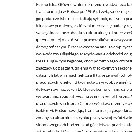
Europejską. Główne wnioski z przeprowadzonego bad
transformacja w Polsce po 1989 r. i związane z nią 
gospodarcze istotnie kształtują sytuację na rynku p
Kluczowe problemy, z którymi mierzył się badany re
szczególności bezrobocia strukturalnego, koniecznoś
(przynajmniej niektórych) pracowników oraz wyzwań
demograficznym. Przeprowadzona analiza empiryczna
województwa śląskiego zdecydowanie odchodzi od g
rola usług w tym regionie, choć pomimo tego wzros
znaczący udział zatrudnienia w tradycyjnych sektor
ostatnich lat w ramach sektora II (tj. przemysł) odn
pracujących w sekcji B (górnictwo i wydobywanie). 
dotyczy również sekcji D, która obejmuje m.in. dział
wytwarzania i zaopatrywania w energię elektryczną.
pracujących w sektorze C (przetwórstwo przemysło
(sektor F). Podsumowując, transformacja gospodarc
zmiany strukturalne na rynku pracy w województwie
stopniowego odchodzenia od górnictwa i przekształc
zatrudnienia, które – choć rozpoczęte w okresie tran