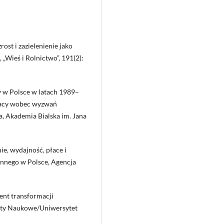
ost i zazielenienie jako
„Wieś i Rolnictwo”, 191(2):
 w Polsce w latach 1989–
 pracy wobec wyzwań
, Akademia Bialska im. Jana
e, wydajność, płace i
nnego w Polsce, Agencja
ent transformacji
zyty Naukowe/Uniwersytet