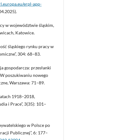
l.europa.eu/erpl-app-
04.2025).
acy w województwie śląskim,
icach, Katowice.
ość śląskiego rynku pracy w
omiczne”, 304: 68–83.
ja gospodarcza: przesłanki
d.), W poszukiwaniu nowego
czne, Warszawa: 71–89.
 latach 1918–2018,
a i Prace”, 3(35): 101–
obywatelskiego w Polsce po
acji Publicznej”, 6: 177–