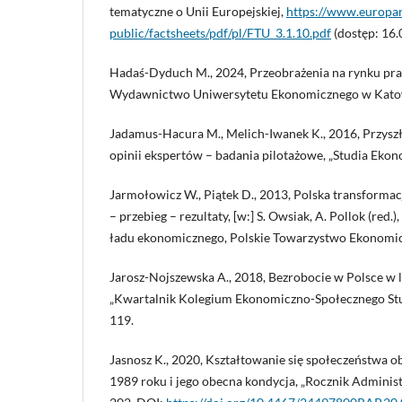
tematyczne o Unii Europejskiej,
https://www.europar
public/factsheets/pdf/pl/FTU_3.1.10.pdf
(dostęp: 16.
Hadaś-Dyduch M., 2024, Przeobrażenia na rynku pr
Wydawnictwo Uniwersytetu Ekonomicznego w Katow
Jadamus-Hacura M., Melich-Iwanek K., 2016, Przyszł
opinii ekspertów – badania pilotażowe, „Studia Ekon
Jarmołowicz W., Piątek D., 2013, Polska transformac
– przebieg – rezultaty, [w:] S. Owsiak, A. Pollok (re
ładu ekonomicznego, Polskie Towarzystwo Ekonomi
Jarosz-Nojszewska A., 2018, Bezrobocie w Polsce w
„Kwartalnik Kolegium Ekonomiczno-Społecznego Studi
119.
Jasnosz K., 2020, Kształtowanie się społeczeństwa 
1989 roku i jego obecna kondycja, „Rocznik Administr