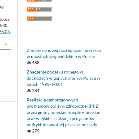
-
zy
W
Space
3-80.
.36.03
.
Zmiany cenowej dostępności mieszkań
w miastach wojewódzkich w Polsce
488
Znaczenie podatku rolnego w
dochodach własnych gmin w Polsce w
latach 1995–2023
284
Realizacja samorządowych
programów polityki zdrowotnej (PPZ)
przez gminy miejskie, wiejsko-miejskie
oraz wiejskie realizacja programów
polityki zdrowotnej przez samorządy
279