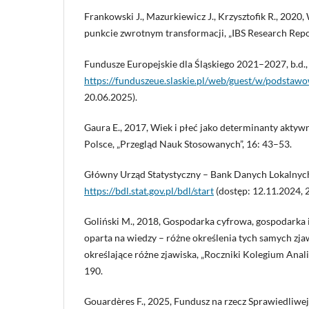
Frankowski J., Mazurkiewicz J., Krzysztofik R., 2020
punkcie zwrotnym transformacji, „IBS Research Repor
Fundusze Europejskie dla Śląskiego 2021–2027, b.d.
https://funduszeue.slaskie.pl/web/guest/w/podstaw
20.06.2025).
Gaura E., 2017, Wiek i płeć jako determinanty akty
Polsce, „Przegląd Nauk Stosowanych”, 16: 43–53.
Główny Urząd Statystyczny – Bank Danych Lokalnyc
https://bdl.stat.gov.pl/bdl/start
(dostęp: 12.11.2024, 
Goliński M., 2018, Gospodarka cyfrowa, gospodarka
oparta na wiedzy – różne określenia tych samych zja
określające różne zjawiska, „Roczniki Kolegium Anal
190.
Gouardères F., 2025, Fundusz na rzecz Sprawiedliwej