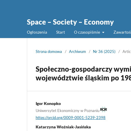
Space – Society – Economy
Ogłoszenia
Start
O czasopiśmie
Zawarto
Strona domowa
/
Archiwum
/
Nr 36 (2025)
/
Artic
Społeczno-gospodarczy wymia
województwie śląskim po 19
Igor Konopko
Uniwersytet Ekonomiczny w Poznaniu
https://orcid.org/0009-0001-5239-2398
Katarzyna Woźniak-Jasińska