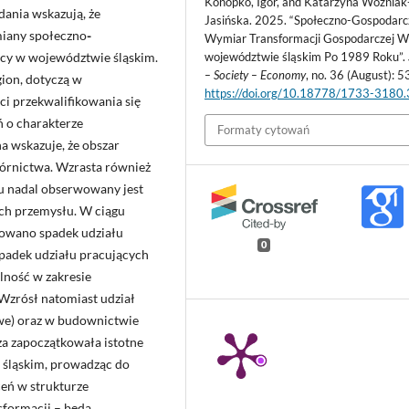
Konopko, Igor, and Katarzyna Woźniak
ania wskazują, że
Jasińska. 2025. “Społeczno-Gospodarc
zmiany społeczno
-
Wymiar Transformacji Gospodarczej 
województwie śląskim Po 1989 Roku”.
racy w województwie śląskim.
– Society – Economy
, no. 36 (August): 5
gion, dotyczą w
https://doi.org/10.18778/1733-3180
ci przekwalifikowania się
 o charakterze
Formaty cytowań
 wskazuje, że obszar
órnictwa. Wzrasta również
tu nadal obserwowany jest
ach przemysłu. W ciągu
otowano spadek udziału
0
Spadek udziału pracujących
alność w zakresie
 Wzrósł natomiast udział
we) oraz w budownictwie
za zapoczątkowała istotne
 śląskim, prowadząc do
eń w strukturze
sformacji – będą