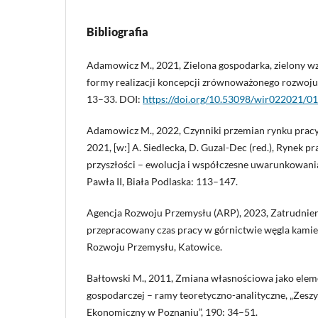
Bibliografia
Adamowicz M., 2021, Zielona gospodarka, zielony wzr
formy realizacji koncepcji zrównoważonego rozwoju, 
13–33. DOI:
https://doi.org/10.53098/wir022021/01
Adamowicz M., 2022, Czynniki przemian rynku pracy
2021, [w:] A. Siedlecka, D. Guzal-Dec (red.), Rynek
przyszłości – ewolucja i współczesne uwarunkowania
Pawła II, Biała Podlaska: 113–147.
Agencja Rozwoju Przemysłu (ARP), 2023, Zatrudnieni
przepracowany czas pracy w górnictwie węgla kamie
Rozwoju Przemysłu, Katowice.
Bałtowski M., 2011, Zmiana własnościowa jako elem
gospodarczej – ramy teoretyczno-analityczne, „Zes
Ekonomiczny w Poznaniu”, 190: 34–51.