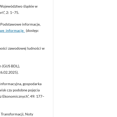
, Województwo śląskie w
t”, 2: 1–75.
, Podstawowe informacje,
owe_informacje_
(dostęp:
wności zawodowej ludności w
h (GUS BDL),
26.02.2025).
 informacyjna, gospodarka
wisk czy podobne pojęcia
iz Ekonomicznych”, 49: 177–
 Transformacji, Noty