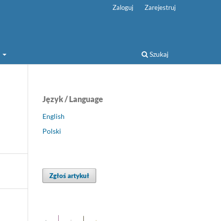
Zaloguj
Zarejestruj
a
Szukaj
Język / Language
English
Polski
Zgłoś artykuł