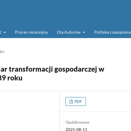
ść
Proces recenzyjny
Dla Autorów
Polityka czasopism
les
r transformacji gospodarczej w
89 roku
PDF
Opublikowane
2025-08-11