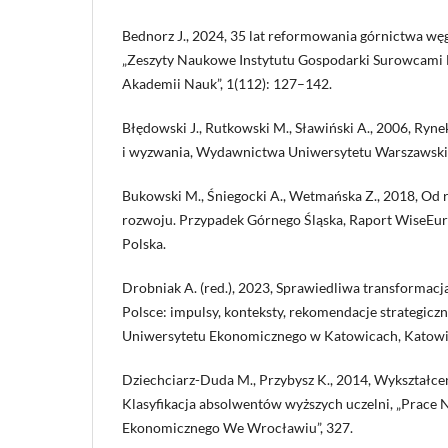
Bednorz J., 2024, 35 lat reformowania górnictwa wę
„Zeszyty Naukowe Instytutu Gospodarki Surowcami 
Akademii Nauk”, 1(112): 127–142.
Błędowski J., Rutkowski M., Sławiński A., 2006, Ryn
i wyzwania, Wydawnictwa Uniwersytetu Warszawski
Bukowski M., Śniegocki A., Wetmańska Z., 2018, Od r
rozwoju. Przypadek Górnego Śląska, Raport WiseEu
Polska.
Drobniak A. (red.), 2023, Sprawiedliwa transforma
Polsce: impulsy, konteksty, rekomendacje strategic
Uniwersytetu Ekonomicznego w Katowicach, Katowi
Dziechciarz-Duda M., Przybysz K., 2014, Wykształcen
Klasyfikacja absolwentów wyższych uczelni, „Prace
Ekonomicznego We Wrocławiu”, 327.