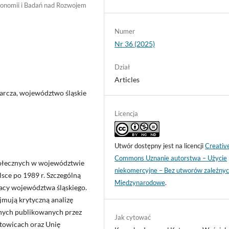
onomii i Badań nad Rozwojem
Numer
Nr 36 (2025)
Dział
Articles
arcza, województwo śląskie
Licencja
Utwór dostępny jest na licencji
Creativ
Commons Uznanie autorstwa – Użycie
połecznych w województwie
niekomercyjne – Bez utworów zależnyc
lsce po 1989 r. Szczególną
Międzynarodowe
.
acy województwa śląskiego.
mują krytyczną analizę
cznych publikowanych przez
Jak cytować
atowicach oraz Unię