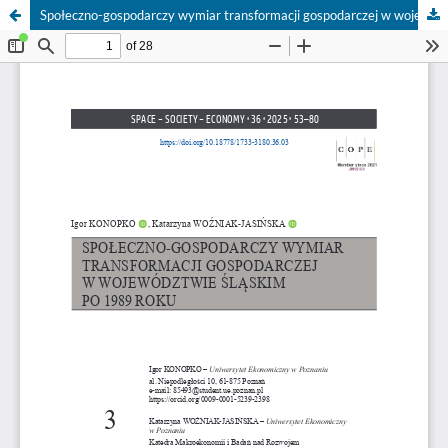
Społeczno-gospodarczy wymiar transformacji gospodarczej w województwie śląskim po 1989 roku