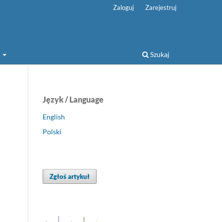
Zaloguj
Zarejestruj
a
Szukaj
Język / Language
English
Polski
Zgłoś artykuł