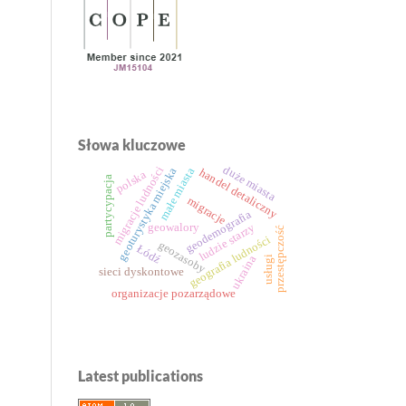
Słowa kluczowe
duże miasta
migracje ludności
geoturystyka miejska
małe miasta
handel detaliczny
polska
partycypacja
migracje
geodemografia
geowalory
ludzie starzy
przestępczość
geografia ludności
geozasoby
Łódź
ukraina
usługi
sieci dyskontowe
organizacje pozarządowe
Latest publications