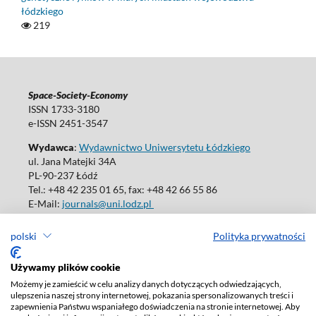
łódzkiego
219
Space-Society-Economy
ISSN 1733-3180
e-ISSN 2451-3547
Wydawca
:
Wydawnictwo Uniwersytetu Łódzkiego
ul. Jana Matejki 34A
PL-90-237 Łódź
Tel.: +48 42 235 01 65, fax: +48 42 66 55 86
E-Mail:
journals@uni.lodz.pl
polski
Polityka prywatności
Używamy plików cookie
Deklaracja dostępności
Możemy je zamieścić w celu analizy danych dotyczących odwiedzających,
ulepszenia naszej strony internetowej, pokazania spersonalizowanych treści i
zapewnienia Państwu wspaniałego doświadczenia na stronie internetowej. Aby