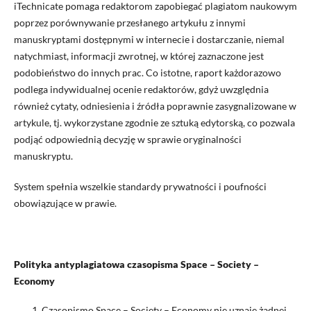
iTechnicate pomaga redaktorom zapobiegać plagiatom naukowym
poprzez porównywanie przesłanego artykułu z innymi
manuskryptami dostępnymi w internecie i dostarczanie, niemal
natychmiast, informacji zwrotnej, w której zaznaczone jest
podobieństwo do innych prac. Co istotne, raport każdorazowo
podlega indywidualnej ocenie redaktorów, gdyż uwzględnia
również cytaty, odniesienia i źródła poprawnie zasygnalizowane w
artykule, tj. wykorzystane zgodnie ze sztuką edytorską, co pozwala
podjąć odpowiednią decyzję w sprawie oryginalności
manuskryptu.
System spełnia wszelkie standardy prywatności i poufności
obowiązujące w prawie.
Polityka antyplagiatowa czasopisma Space – Society –
Economy
Czasopismo Space – Society – Economy nie uznaje żadnej