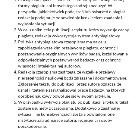
formy plagiatu ani innych tego rodzaju nadużyć. W
przypadku jakichkolwiek podejrzeń lub oskarżeń o plagiat
redakcja podejmuje odpowiednie kroki celem zbadania i
wyjaśnienia sytuacji.
W celu uniknięcia publikacji artykułu, który wykazuje cechy
plagiatu, redakcja wykorzystuje system antyplagiatowy.
Polityka antyplagiatowa czasopisma ma na celu
zapobieganie wszelkim przejawom plagiatu, ochronę i
poszanowanie oryginalnych wyników badań, kształtowanie
odpowiedzialnych postaw wśród badaczy oraz ochronę
własności intelektualnej autorów.
Redakcja czasopisma zastrzega, że wszelkie przejawy
nierzetelności naukowej będą zgłaszane i dokumentowane.
Zgłoszenie tekstu do publikacji przez autora oznacza, że
uznał i rzetelnie zasygnalizował prace badaczy, na których
dorobek naukowy powołuje się w swoim artykule.
W przypadku wykrycia plagiatu po publikacji artykułu tekst
zostaje usunięty z czasopisma. Dodatkowo o zaistniałej
sytuacji i jej konsekwencjach zostają powiadomione
instytucje zatrudniające autora, recenzenci i osoby
poszkodowane.