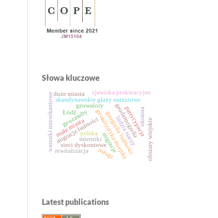
Słowa kluczowe
zjawiska prokreacyjne
duże miasta
warunki mieszkaniowe
skandynawskie głazy narzutowe
geodemografia
geowalory
partycypacja
ukraina
geozasoby
geoturystyka miejska
Łódź
geografia ludności
ludzie starzy
migracje ludności
małe miasta
obszary wiejskie
polska
migracje
mierniki
sieci dyskontowe
usługi
rewitalizacja
Latest publications