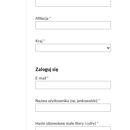
Afiliacja
*
Kraj
*
Zaloguj się
E-mail
*
Nazwa użytkownika (np. jankowalski)
*
Hasło (dozwolone małe litery i cyfry)
*