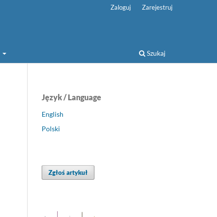
Zaloguj
Zarejestruj
a
Szukaj
Język / Language
English
Polski
Zgłoś artykuł