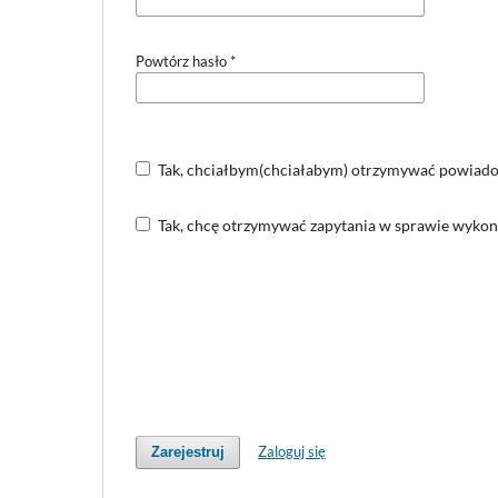
Powtórz hasło
*
Tak, chciałbym(chciałabym) otrzymywać powiadom
Tak, chcę otrzymywać zapytania w sprawie wykona
Zaloguj się
Zarejestruj