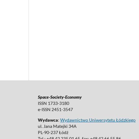
Space-Society-Economy
ISSN 1733-3180
e-ISSN 2451-3547
Wydawca
:
Wydawnictwo Uniwersytetu Łódzkiego
ul. Jana Matejki 34A
PL-90-237 Łódź
Tel.: +48 42 235 01 65, fax: +48 42 66 55 86