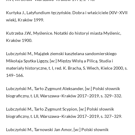
Kurtyka J., Latyfundium tęczyńskie. Dobra i właściciele (XIV–XVII
wiek), Kraków 1999.
Kutrzeba J.W., Myślenice. Notatki do historyi miasta Myślenic,
Kraków 1900.
Lubczyński M., Majątek ziemski kasztelana sandomierskiego
Mikołaja Spytka Ligęzy, [w:] Między Wisłą a Pilicą. Studia i
materiały historyczne, t. I, red. K. Bracha, S. Wiech, Kielce 2000, s.
149–166.
Lubczyński M., Tarło Zygmunt Aleksander, [w:] Polski słownik
biograficzny, t. LII, Warszawa–Kraków 2017–2019, s. 329–332.
Lubczyński M., Tarło Zygmunt Scypion, [w:] Polski słownik
biograficzny, t. LII, Warszawa–Kraków 2017–2019, s. 327–329.
Lubczyński M., Tarnowski Jan Amor, [w:] Polski słownik