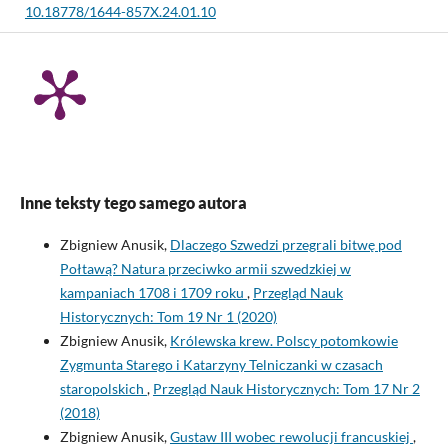
10.18778/1644-857X.24.01.10
Anusik Z.
(2023-01-01)
The Lanckoroński Family in Jagielnica. History and Genealogy
of the Podolian Line of the Lanckoroński Family, Zadora Coat
of Arms in the 16th and 17th Centuries.
Przeglad Nauk
Historycznych, 22(2), 9-40.
10.18778/1644-857X.22.02.01
Inne teksty tego samego autora
Zbigniew Anusik,
Dlaczego Szwedzi przegrali bitwę pod
Połtawą? Natura przeciwko armii szwedzkiej w
kampaniach 1708 i 1709 roku
,
Przegląd Nauk
Historycznych: Tom 19 Nr 1 (2020)
Zbigniew Anusik,
Królewska krew. Polscy potomkowie
Zygmunta Starego i Katarzyny Telniczanki w czasach
staropolskich
,
Przegląd Nauk Historycznych: Tom 17 Nr 2
(2018)
Zbigniew Anusik,
Gustaw III wobec rewolucji francuskiej
,