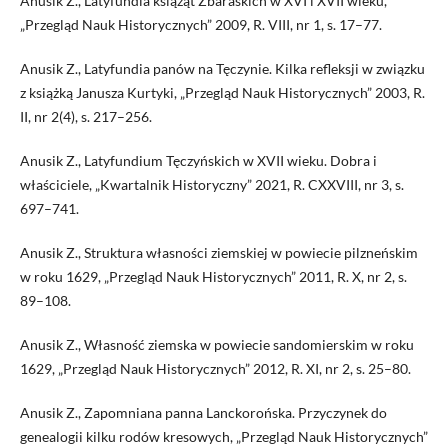
Anusik Z., Latyfundia książąt Zbaraskich w XVI i XVII wieku,
„Przegląd Nauk Historycznych” 2009, R. VIII, nr 1, s. 17–77.
Anusik Z., Latyfundia panów na Tęczynie. Kilka refleksji w związku
z książką Janusza Kurtyki, „Przegląd Nauk Historycznych” 2003, R.
II, nr 2(4), s. 217–256.
Anusik Z., Latyfundium Tęczyńskich w XVII wieku. Dobra i
właściciele, „Kwartalnik Historyczny” 2021, R. CXXVIII, nr 3, s.
697–741.
Anusik Z., Struktura własności ziemskiej w powiecie pilzneńskim
w roku 1629, „Przegląd Nauk Historycznych” 2011, R. X, nr 2, s.
89–108.
Anusik Z., Własność ziemska w powiecie sandomierskim w roku
1629, „Przegląd Nauk Historycznych” 2012, R. XI, nr 2, s. 25–80.
Anusik Z., Zapomniana panna Lanckorońska. Przyczynek do
genealogii kilku rodów kresowych, „Przegląd Nauk Historycznych”