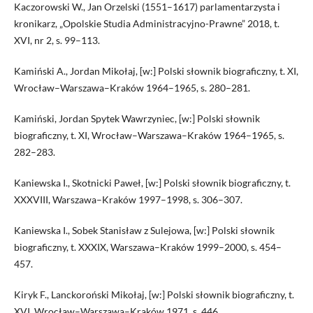
Kaczorowski W., Jan Orzelski (1551–1617) parlamentarzysta i
kronikarz, „Opolskie Studia Administracyjno-Prawne” 2018, t.
XVI, nr 2, s. 99–113.
Kamiński A., Jordan Mikołaj, [w:] Polski słownik biograficzny, t. XI,
Wrocław–Warszawa–Kraków 1964–1965, s. 280–281.
Kamiński, Jordan Spytek Wawrzyniec, [w:] Polski słownik
biograficzny, t. XI, Wrocław–Warszawa–Kraków 1964–1965, s.
282–283.
Kaniewska I., Skotnicki Paweł, [w:] Polski słownik biograficzny, t.
XXXVIII, Warszawa–Kraków 1997–1998, s. 306–307.
Kaniewska I., Sobek Stanisław z Sulejowa, [w:] Polski słownik
biograficzny, t. XXXIX, Warszawa–Kraków 1999–2000, s. 454–
457.
Kiryk F., Lanckoroński Mikołaj, [w:] Polski słownik biograficzny, t.
XVI, Wrocław–Warszawa–Kraków 1971, s. 446.