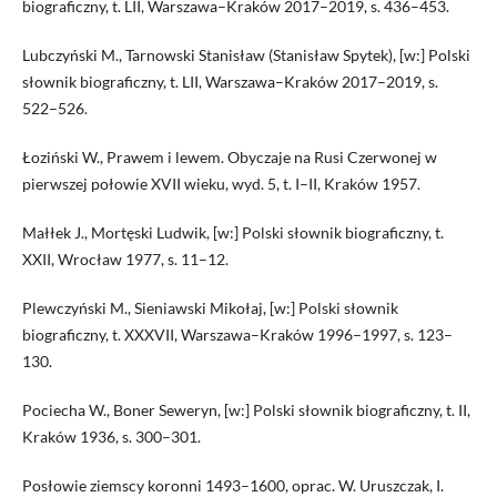
biograficzny, t. LII, Warszawa–Kraków 2017–2019, s. 436–453.
Lubczyński M., Tarnowski Stanisław (Stanisław Spytek), [w:] Polski
słownik biograficzny, t. LII, Warszawa–Kraków 2017–2019, s.
522–526.
Łoziński W., Prawem i lewem. Obyczaje na Rusi Czerwonej w
pierwszej połowie XVII wieku, wyd. 5, t. I–II, Kraków 1957.
Małłek J., Mortęski Ludwik, [w:] Polski słownik biograficzny, t.
XXII, Wrocław 1977, s. 11–12.
Plewczyński M., Sieniawski Mikołaj, [w:] Polski słownik
biograficzny, t. XXXVII, Warszawa–Kraków 1996–1997, s. 123–
130.
Pociecha W., Boner Seweryn, [w:] Polski słownik biograficzny, t. II,
Kraków 1936, s. 300–301.
Posłowie ziemscy koronni 1493–1600, oprac. W. Uruszczak, I.