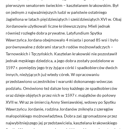
pierwszym senatorem świeckim – kasztelanem krakowskim. Był
on jednym z najważniejszych ludzi w państwie ostatniego
Jagiellona w latach pięćdziesiątych i sześćdziesiątych XVI w. Obaj
Jordanowie użytkowali liczne królewszczyzny. Mieli jednak
również rozległe dobra prywatne. Latyfundium Spytka
Wawrzyńca Jordana obejmowało 4 miasta i ponad 85 wsi i było
porównywalne z dobrami starych rodów możnowładczych –
Tarnowskich i Tęczyńskich. Kasztelan krakowski nie pozostawił
jednak męskiego dziedzica, a jego dobra zostały podzielone w
1597 r. pomiędzy jego trzy żyjące córki i spadkobierców dwóch
innych, nieżyjących już wtedy córek. W opracowaniu
przedstawiono uczestników i warunki dokonanego wówczas
podziału. Omówiono też dalsze losy każdego ze spadkobierców
oraz dzieje objętych przez nich w 1597 r. majątków do połowy
XVII w. Wraz ze śmiercią Anny Sieniawskiej, wdowy po Spytku
Wawrzyńcu Jordanie, rodzina Jordanów zniknęła z szeregów
małopolskiego możnowładztwa. Dobra zaś zgromadzone przez
najwybitniejszego jej przedstawiciela, kasztelana krakowskiego