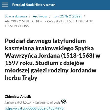
Przegląd Nauk Historycznych
Strona domowa
/
Archiwum
/
Tom 21 Nr 2 (2022)
/
ARTYKUŁY, STUDIA I ROZPRAWY / ARTICLES, STUDIES AND
DISSERTATIONS
Podział dawnego latyfundium
kasztelana krakowskiego Spytka
Wawrzyńca Jordana (1518-1568) w
1597 roku. Studium z dziejów
młodszej gałęzi rodziny Jordanów
herbu Trąby
Zbigniew Anusik
Uniwersytet Łódzki / University of Lodz
https://orcid.org/0000-0002-5483-4970