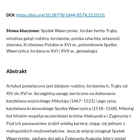
DOI:
https://doi.org/10.18778/1644-857X.21.02.01
Słowa kluczowe:
Spytek Wawrzyniec Jordan herby Trąby,
młodsza gałąź rodziny Jordanów, polska szlachta, własność
ziemska, Królestwo Polskie w XVI w., potomkowie Spytka
Wawrzyńca Jordana w XVI i XVII w., genealogia
Abstrakt
Artykuł poświęcony jest dziejom rodziny Jordanów h. Trąby od
XIV do XVI w. Szczególną uwagę zwrócono na dokonania
kasztelana wojnickiego Mikołaja (1467–1521) i jego syna,
kasztelana krakowskiego Spytka Wawrzyńca (1518–1568). Mikołaj
był bliskim współpracownikiem królów Aleksandra i Zygmunta I.
Pod ich panowaniem zrobił wielką karierę, stając się jednym z
małopolskich możnowładców. Jeszcze więcej osiągnął Spytek
Wawrzyniec, zaufany doradca Zygmunta Augusta, który został