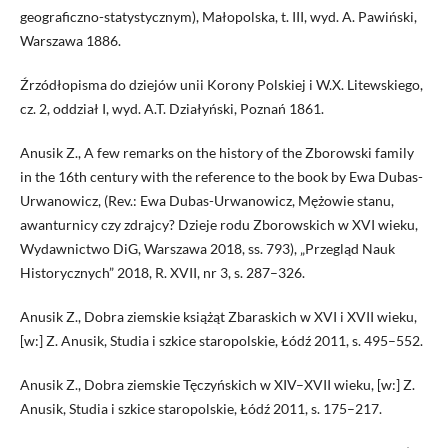
geograficzno-statystycznym), Małopolska, t. III, wyd. A. Pawiński,
Warszawa 1886.
Źrzódłopisma do dziejów unii Korony Polskiej i W.X. Litewskiego,
cz. 2, oddział I, wyd. A.T. Działyński, Poznań 1861.
Anusik Z., A few remarks on the history of the Zborowski family
in the 16th century with the reference to the book by Ewa Dubas-
Urwanowicz, (Rev.: Ewa Dubas-Urwanowicz, Mężowie stanu,
awanturnicy czy zdrajcy? Dzieje rodu Zborowskich w XVI wieku,
Wydawnictwo DiG, Warszawa 2018, ss. 793), „Przegląd Nauk
Historycznych” 2018, R. XVII, nr 3, s. 287–326.
Anusik Z., Dobra ziemskie książąt Zbaraskich w XVI i XVII wieku,
[w:] Z. Anusik, Studia i szkice staropolskie, Łódź 2011, s. 495–552.
Anusik Z., Dobra ziemskie Tęczyńskich w XIV–XVII wieku, [w:] Z.
Anusik, Studia i szkice staropolskie, Łódź 2011, s. 175–217.