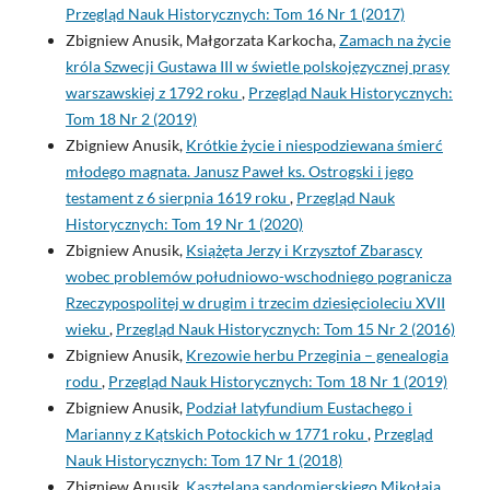
Przegląd Nauk Historycznych: Tom 16 Nr 1 (2017)
Zbigniew Anusik, Małgorzata Karkocha,
Zamach na życie
króla Szwecji Gustawa III w świetle polskojęzycznej prasy
warszawskiej z 1792 roku
,
Przegląd Nauk Historycznych:
Tom 18 Nr 2 (2019)
Zbigniew Anusik,
Krótkie życie i niespodziewana śmierć
młodego magnata. Janusz Paweł ks. Ostrogski i jego
testament z 6 sierpnia 1619 roku
,
Przegląd Nauk
Historycznych: Tom 19 Nr 1 (2020)
Zbigniew Anusik,
Książęta Jerzy i Krzysztof Zbarascy
wobec problemów południowo-wschodniego pogranicza
Rzeczypospolitej w drugim i trzecim dziesięcioleciu XVII
wieku
,
Przegląd Nauk Historycznych: Tom 15 Nr 2 (2016)
Zbigniew Anusik,
Krezowie herbu Przeginia – genealogia
rodu
,
Przegląd Nauk Historycznych: Tom 18 Nr 1 (2019)
Zbigniew Anusik,
Podział latyfundium Eustachego i
Marianny z Kątskich Potockich w 1771 roku
,
Przegląd
Nauk Historycznych: Tom 17 Nr 1 (2018)
Zbigniew Anusik,
Kasztelana sandomierskiego Mikołaja