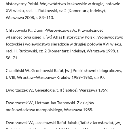
historyczny Polski. Województwo krakowskie w drugiej połowie
XVI wieku, red. H. Rutkowski, cz. 2 (Komentarz, indeksy),
Warszawa 2008, s. 83–113.
Chłapowski K., Dunin-Wąsowiczowa A., Przynależność
własnościowa osiedli, [w:] Atlas historyczny Polski. Województwo
łęczyckie i województwo sieradzkie w drugiej połowie XVI wieku,
red. H. Rutkowski, cz. 2 (Komentarz, indeksy), Warszawa 1998, s.
58–71.
Czapliński W., Grochowski Rafał, [w:] Polski słownik biograficzny,
t. VIII, Wrocław–Warszawa–Kraków 1959–1960, s. 597.
Dworzaczek W., Genealogia, t. II (Tablice), Warszawa 1959.
Dworzaczek W., Hetman Jan Tarnowski. Z dziejów
możnowładztwa małopolskiego, Warszawa 1985.
Dworzaczek W., Jarosławski Rafał Jakub (Rafał z Jarosławia), [w:]