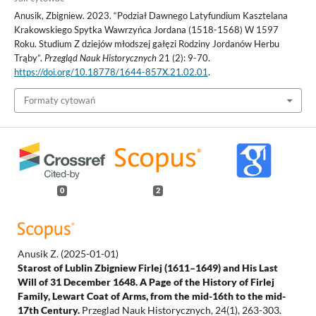
Anusik, Zbigniew. 2023. “Podział Dawnego Latyfundium Kasztelana
Krakowskiego Spytka Wawrzyńca Jordana (1518-1568) W 1597
Roku. Studium Z dziejów młodszej gałęzi Rodziny Jordanów Herbu
Trąby”.
Przegląd Nauk Historycznych
21 (2): 9-70.
https://doi.org/10.18778/1644-857X.21.02.01
.
Formaty cytowań
0
2
Anusik Z.
(2025-01-01)
Starost of Lublin Zbigniew Firlej (1611–1649) and His Last
Will of 31 December 1648. A Page of the History of Firlej
Family, Lewart Coat of Arms, from the mid-16th to the mid-
17th Century.
Przeglad Nauk Historycznych, 24(1), 263-303.