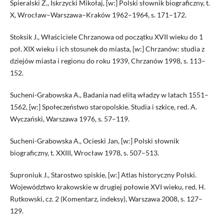
Spieralski Z., Iskrzycki Mikołaj, [w:] Polski słownik biograficzny, t.
X, Wrocław–Warszawa–Kraków 1962–1964, s. 171–172.
Stoksik J., Właściciele Chrzanowa od początku XVII wieku do 1
poł. XIX wieku i ich stosunek do miasta, [w:] Chrzanów: studia z
dziejów miasta i regionu do roku 1939, Chrzanów 1998, s. 113–
152.
Sucheni-Grabowska A., Badania nad elitą władzy w latach 1551–
1562, [w:] Społeczeństwo staropolskie. Studia i szkice, red. A.
Wyczański, Warszawa 1976, s. 57–119.
Sucheni-Grabowska A., Ocieski Jan, [w:] Polski słownik
biograficzny, t. XXIII, Wrocław 1978, s. 507–513.
Suproniuk J., Starostwo spiskie, [w:] Atlas historyczny Polski.
Województwo krakowskie w drugiej połowie XVI wieku, red. H.
Rutkowski, cz. 2 (Komentarz, indeksy), Warszawa 2008, s. 127–
129.