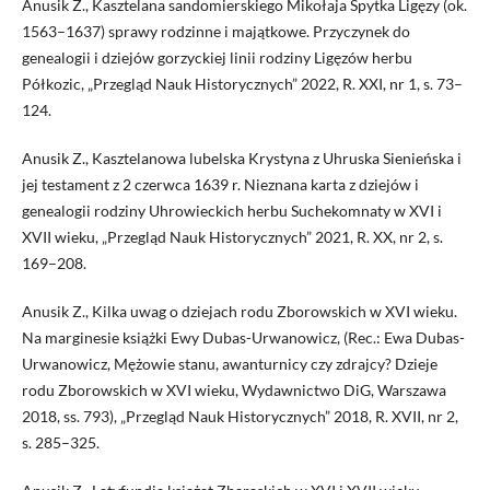
Anusik Z., Kasztelana sandomierskiego Mikołaja Spytka Ligęzy (ok.
1563–1637) sprawy rodzinne i majątkowe. Przyczynek do
genealogii i dziejów gorzyckiej linii rodziny Ligęzów herbu
Półkozic, „Przegląd Nauk Historycznych” 2022, R. XXI, nr 1, s. 73–
124.
Anusik Z., Kasztelanowa lubelska Krystyna z Uhruska Sienieńska i
jej testament z 2 czerwca 1639 r. Nieznana karta z dziejów i
genealogii rodziny Uhrowieckich herbu Suchekomnaty w XVI i
XVII wieku, „Przegląd Nauk Historycznych” 2021, R. XX, nr 2, s.
169–208.
Anusik Z., Kilka uwag o dziejach rodu Zborowskich w XVI wieku.
Na marginesie książki Ewy Dubas-Urwanowicz, (Rec.: Ewa Dubas-
Urwanowicz, Mężowie stanu, awanturnicy czy zdrajcy? Dzieje
rodu Zborowskich w XVI wieku, Wydawnictwo DiG, Warszawa
2018, ss. 793), „Przegląd Nauk Historycznych” 2018, R. XVII, nr 2,
s. 285–325.