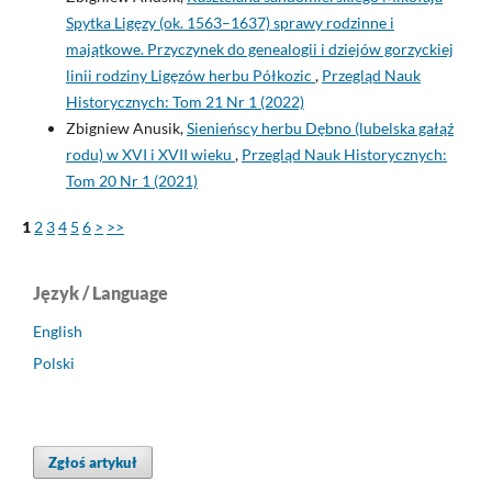
Spytka Ligęzy (ok. 1563–1637) sprawy rodzinne i
majątkowe. Przyczynek do genealogii i dziejów gorzyckiej
linii rodziny Ligęzów herbu Półkozic
,
Przegląd Nauk
Historycznych: Tom 21 Nr 1 (2022)
Zbigniew Anusik,
Sienieńscy herbu Dębno (lubelska gałąź
rodu) w XVI i XVII wieku
,
Przegląd Nauk Historycznych:
Tom 20 Nr 1 (2021)
1
2
3
4
5
6
>
>>
Język / Language
English
Polski
Zgłoś artykuł