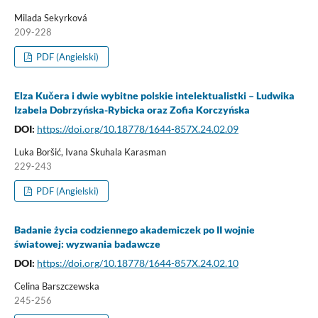
Milada Sekyrková
209-228
PDF (Angielski)
Elza Kučera i dwie wybitne polskie intelektualistki – Ludwika
Izabela Dobrzyńska-Rybicka oraz Zofia Korczyńska
DOI:
https://doi.org/10.18778/1644-857X.24.02.09
Luka Boršić, Ivana Skuhala Karasman
229-243
PDF (Angielski)
Badanie życia codziennego akademiczek po II wojnie
światowej: wyzwania badawcze
DOI:
https://doi.org/10.18778/1644-857X.24.02.10
Celina Barszczewska
245-256