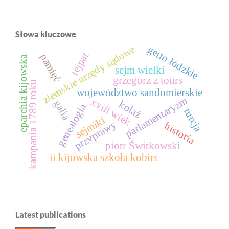
Słowa kluczowe
ziemskie urzędy sądowe
getto łódzkie
tejpat
pamięć
eparchia kijowska
sejm wielki
grzegorz z tours
kampania 1789 roku
województwo sandomierskie
parlamentaryzm
xviii wiek
galia
kolaż
genealogia
turcja
sejmiki
przyprawy
historia
piotr Świtkowski
ii kijowska szkoła kobiet
Latest publications