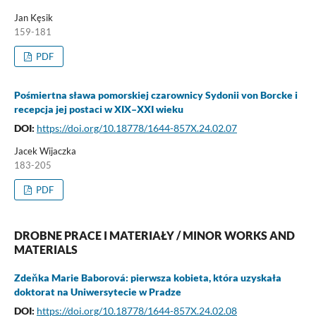
Jan Kęsik
159-181
PDF
Pośmiertna sława pomorskiej czarownicy Sydonii von Borcke i
recepcja jej postaci w XIX–XXI wieku
DOI:
https://doi.org/10.18778/1644-857X.24.02.07
Jacek Wijaczka
183-205
PDF
DROBNE PRACE I MATERIAŁY / MINOR WORKS AND
MATERIALS
Zdeňka Marie Baborová: pierwsza kobieta, która uzyskała
doktorat na Uniwersytecie w Pradze
DOI:
https://doi.org/10.18778/1644-857X.24.02.08