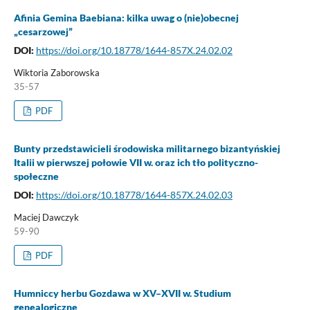
Afinia Gemina Baebiana: kilka uwag o (nie)obecnej
„cesarzowej”
DOI:
https://doi.org/10.18778/1644-857X.24.02.02
Wiktoria Zaborowska
35-57
PDF
Bunty przedstawicieli środowiska militarnego bizantyńskiej
Italii w pierwszej połowie VII w. oraz ich tło polityczno-
społeczne
DOI:
https://doi.org/10.18778/1644-857X.24.02.03
Maciej Dawczyk
59-90
PDF
Humniccy herbu Gozdawa w XV–XVII w. Studium
genealogiczne