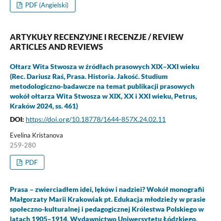
PDF (Angielski)
ARTYKUŁY RECENZYJNE I RECENZJE / REVIEW
ARTICLES AND REVIEWS
Ołtarz Wita Stwosza w źródłach prasowych XIX–XXI wieku
(Rec. Dariusz Raś, Prasa. Historia. Jakość. Studium
metodologiczno-badawcze na temat publikacji prasowych
wokół ołtarza Wita Stwosza w XIX, XX i XXI wieku, Petrus,
Kraków 2024, ss. 461)
DOI:
https://doi.org/10.18778/1644-857X.24.02.11
Evelina Kristanova
259-280
PDF
Prasa – zwierciadłem idei, lęków i nadziei? Wokół monografii
Małgorzaty Marii Krakowiak pt. Edukacja młodzieży w prasie
społeczno-kulturalnej i pedagogicznej Królestwa Polskiego w
latach 1905–1914, Wydawnictwo Uniwersytetu Łódzkiego,