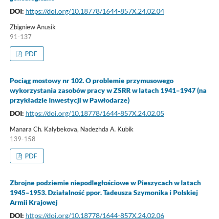
DOI:
https://doi.org/10.18778/1644-857X.24.02.04
Zbigniew Anusik
91-137
PDF
Pociąg mostowy nr 102. O problemie przymusowego
wykorzystania zasobów pracy w ZSRR w latach 1941–1947 (na
przykładzie inwestycji w Pawłodarze)
DOI:
https://doi.org/10.18778/1644-857X.24.02.05
Manara Ch. Kalybekova, Nadezhda A. Kubik
139-158
PDF
Zbrojne podziemie niepodległościowe w Pieszycach w latach
1945–1953. Działalność ppor. Tadeusza Szymonika i Polskiej
Armii Krajowej
DOI:
https://doi.org/10.18778/1644-857X.24.02.06