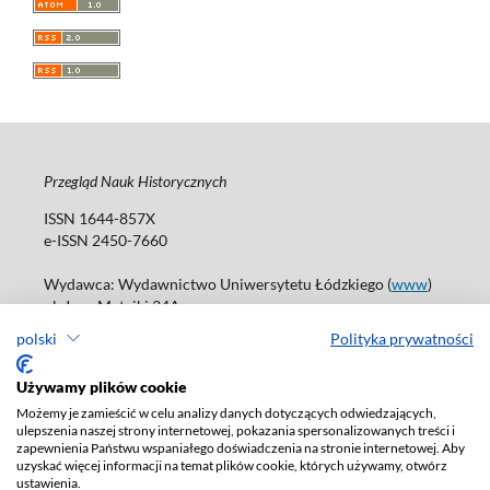
Przegląd Nauk Historycznych
ISSN 1644-857X
e-ISSN 2450-7660
Wydawca: Wydawnictwo Uniwersytetu Łódzkiego (
www
)
ul. Jana Matejki 34A
90-237 Łódź
polski
Polityka prywatności
Tel.: 42 235 01 65, fax: 42 66 55 86
Biuro: journals@uni.lodz.pl
Używamy plików cookie
Możemy je zamieścić w celu analizy danych dotyczących odwiedzających,
Deklaracja dostępności
ulepszenia naszej strony internetowej, pokazania spersonalizowanych treści i
zapewnienia Państwu wspaniałego doświadczenia na stronie internetowej. Aby
uzyskać więcej informacji na temat plików cookie, których używamy, otwórz
ustawienia.