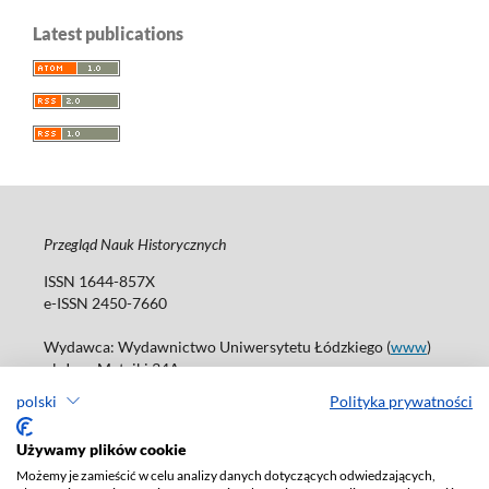
Latest publications
Przegląd Nauk Historycznych
ISSN 1644-857X
e-ISSN 2450-7660
Wydawca: Wydawnictwo Uniwersytetu Łódzkiego (
www
)
ul. Jana Matejki 34A
90-237 Łódź
polski
Polityka prywatności
Tel.: 42 235 01 65, fax: 42 66 55 86
Biuro: journals@uni.lodz.pl
Używamy plików cookie
Możemy je zamieścić w celu analizy danych dotyczących odwiedzających,
Deklaracja dostępności