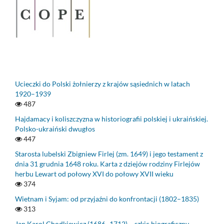
Ucieczki do Polski żołnierzy z krajów sąsiednich w latach
1920–1939
487
Hajdamacy i koliszczyzna w historiografii polskiej i ukraińskiej.
Polsko-ukraiński dwugłos
447
Starosta lubelski Zbigniew Firlej (zm. 1649) i jego testament z
dnia 31 grudnia 1648 roku. Karta z dziejów rodziny Firlejów
herbu Lewart od połowy XVI do połowy XVII wieku
374
Wietnam i Syjam: od przyjaźni do konfrontacji (1802–1835)
313
Jan Karol Chodkiewicz (1686–1712) – szkic biograficzny