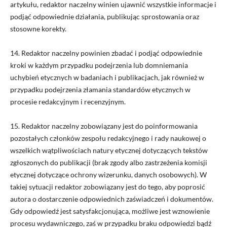
artykułu, redaktor naczelny winien ujawnić wszystkie informacje i
podjąć odpowiednie działania, publikując sprostowania oraz
stosowne korekty.
14. Redaktor naczelny powinien zbadać i podjąć odpowiednie
kroki w każdym przypadku podejrzenia lub domniemania
uchybień etycznych w badaniach i publikacjach, jak również w
przypadku podejrzenia złamania standardów etycznych w
procesie redakcyjnym i recenzyjnym.
15. Redaktor naczelny zobowiązany jest do poinformowania
pozostałych członków zespołu redakcyjnego i
rady naukowej
o
wszelkich wątpliwościach natury etycznej dotyczących tekstów
zgłoszonych do publikacji (brak zgody albo zastrzeżenia komisji
etycznej dotyczące ochrony wizerunku, danych osobowych). W
takiej sytuacji redaktor zobowiązany jest do tego, aby poprosić
autora o dostarczenie odpowiednich zaświadczeń i dokumentów.
Gdy odpowiedź jest satysfakcjonująca, możliwe jest wznowienie
procesu wydawniczego, zaś w przypadku braku odpowiedzi bądź