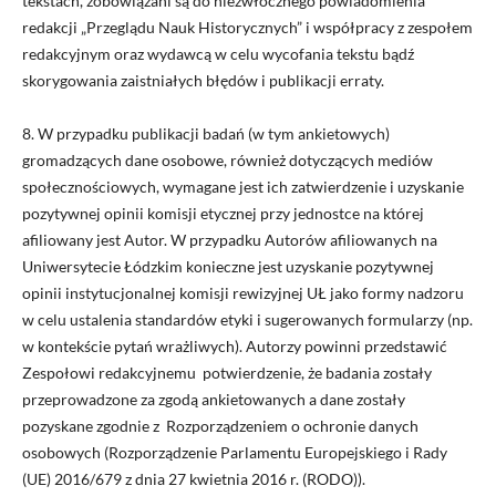
tekstach, zobowiązani są do niezwłocznego powiadomienia
redakcji
„Przeglądu Nauk Historycznych”
i współpracy z zespołem
redakcyjnym oraz wydawcą w celu wycofania tekstu bądź
skorygowania zaistniałych błędów i publikacji erraty.
8. W przypadku publikacji badań (w tym ankietowych)
gromadzących dane osobowe, również dotyczących mediów
społecznościowych, wymagane jest ich zatwierdzenie i uzyskanie
pozytywnej opinii komisji etycznej przy jednostce na której
afiliowany jest Autor. W przypadku Autorów afiliowanych na
Uniwersytecie Łódzkim konieczne jest uzyskanie pozytywnej
opinii instytucjonalnej komisji rewizyjnej UŁ jako formy nadzoru
w celu ustalenia standardów etyki i sugerowanych formularzy (np.
w kontekście pytań wrażliwych). Autorzy powinni przedstawić
Zespołowi redakcyjnemu potwierdzenie, że badania zostały
przeprowadzone za zgodą ankietowanych a dane zostały
pozyskane zgodnie z Rozporządzeniem o ochronie danych
osobowych (Rozporządzenie Parlamentu Europejskiego i Rady
(UE) 2016/679 z dnia 27 kwietnia 2016 r. (RODO)).