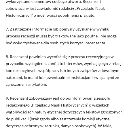
wykorzystano elementów cudzego utworu. Recenzent
zobowiązany jest zawiadomić redakcję
„Przeglądu Nauk
Historycznych”
o możliwości popełnienia plagiatu.
7. Zastrzeżone informacje lub pomysły uzyskane w wyniku
procesu recenzji muszą być traktowane jako poufne i nie mogą
być wykorzystywane dla osobistych korzyści recenzenta.
8. Recenzent powinien wycofać się z procesu recenzyjnego w
przypadku wystąpienia konfliktu interesów, wynikającego z relacji
konkurencyjnych, współpracy lub innych związków z dowolnymi
autorami, firmami lub (ewentualnie) instytucjami związanymi ze
zgłoszonym artykułem.
9. Recenzent zobowiązany jest do poinformowania zespołu
redakcyjnego
„Przeglądu Nauk Historycznych”
o wszelkich
wątpliwościach natury etycznej dotyczących tekstów zgłoszonych
do publikacji (brak zgody albo zastrzeżenia komisji etycznej
dotyczące ochrony wizerunku, danych osobowych). W takiej