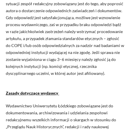
sytuacji zespół redakcyjny zobowiązany jest do tego, aby poprosić
autora o dostarczenie odpowiednich zaświadczeń i dokumentów.
Gdy odpowiedź jest satysfakcjonująca, możliwe jest wznowienie
procesu wydawniczego, zaś w przypadku braku odpowiedzi bądź
w razie jakichkolwiek zastrzeżeń należy wstrzymać procedowanie
artykułu, a przypadek złamania standardów etycznych – zgłosić
do COPE i/lub osób odpowiedzialnych za nadzór nad badaniami w
odpowiedniej instytucji wydającej na nie zgodę. Jeśli sprawa nie
zostanie wyjaśniona w ciągu 3–6 miesięcy należy zgłosić ją do
kolejnych instytucji (np. komisji etycznej, rzecznika
dyscyplinarnego uczelni, w której autor jest afiliowany).
Zasady dotyczące wydawcy
Wydawnictwo Uniwersytetu Łódzkiego zobowiązane jest do
dokumentowania, archiwizowania i udzielania zespołowi
redakcyjnemu wszelkich informacji o skargach w stosunku do
„Przeglądu Nauk Historycznych”
, redakcji i rady naukowej