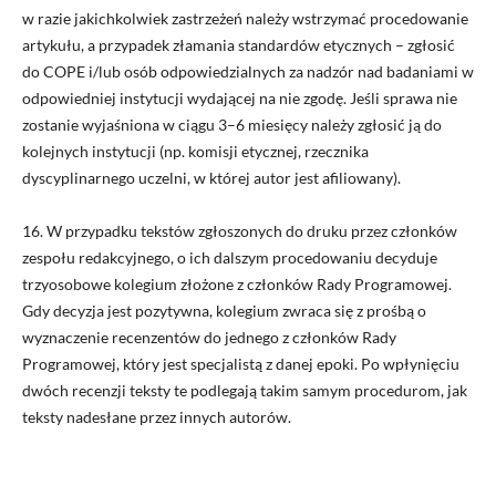
w razie jakichkolwiek zastrzeżeń należy wstrzymać procedowanie
artykułu, a przypadek złamania standardów etycznych – zgłosić
do COPE i/lub osób odpowiedzialnych za nadzór nad badaniami w
odpowiedniej instytucji wydającej na nie zgodę. Jeśli sprawa nie
zostanie wyjaśniona w ciągu 3–6 miesięcy należy zgłosić ją do
kolejnych instytucji (np. komisji etycznej, rzecznika
dyscyplinarnego uczelni, w której autor jest afiliowany).
16. W przypadku tekstów zgłoszonych do druku przez członków
zespołu redakcyjnego, o ich dalszym procedowaniu decyduje
trzyosobowe kolegium złożone z członków Rady Programowej.
Gdy decyzja jest pozytywna, kolegium zwraca się z prośbą o
wyznaczenie recenzentów do jednego z członków Rady
Programowej, który jest specjalistą z danej epoki. Po wpłynięciu
dwóch recenzji teksty te podlegają takim samym procedurom, jak
teksty nadesłane przez innych autorów.