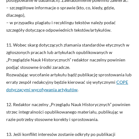
postępowanie w badaniach). Zawiadomienie powinno zawierać:
– szczegółowe informacje o sprawie (kto, co, kiedy, gdzie,
dlaczego),
– w przypadku plagiatu i recyklingu tekstów należy podać
szczegóły dotyczące odpowiednich tekstów/artykułów.
11. Wobec skarg dotyczących złamania standardów etycznych w
zgłoszonych pracach lub artykułach opublikowanych w
„
Przeglądzie Nauk Historycznych
” redaktor naczelny powinien
podjąć stosowne środki zaradcze.
Rozważając wycofanie artykułu bądź publikację sprostowania lub
erraty zespół redakcyjny będzie kierować się wytycznymi
COPE
dotyczącymi wycofywania artykułów
.
12. Redaktor naczelny „
Przeglądu Nauk Historycznych”
powinien
strzec integralności opublikowanego materiału, publikując w
razie potrzeby stosowne korekty i sprostowania.
13. Jeśli konflikt interesów zostanie odkryty po publikacji