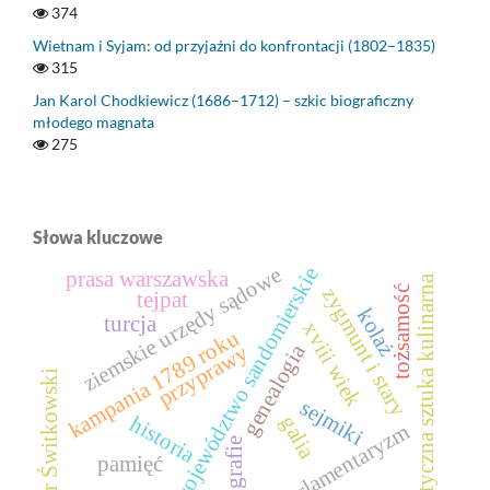
374
Wietnam i Syjam: od przyjaźni do konfrontacji (1802–1835)
315
Jan Karol Chodkiewicz (1686–1712) – szkic biograficzny
młodego magnata
275
Słowa kluczowe
ziemskie urzędy sądowe
województwo sandomierskie
prasa warszawska
antyczna sztuka kulinarna
zygmunt i stary
tożsamość
tejpat
kolaż
turcja
xviii wiek
kampania 1789 roku
genealogia
przyprawy
piotr Świtkowski
sejmiki
galia
historia
parlamentaryzm
fotografie
pamięć