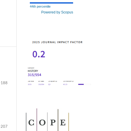
44th percentile
Powered by Scopus
-188
-207