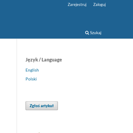
Zarejestruj
Zaloguj
Szukaj
Język / Language
English
Polski
Zgłoś artykuł