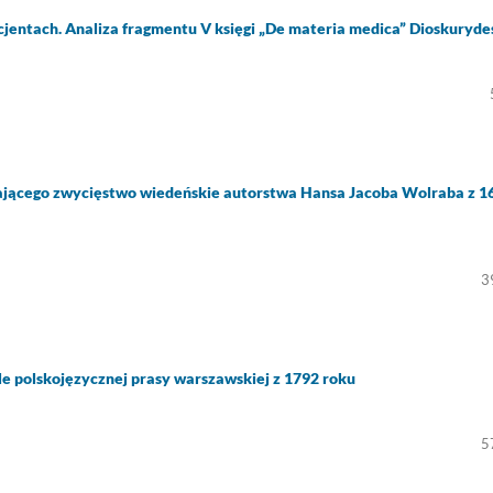
pacjentach. Analiza fragmentu V księgi „De materia medica” Dioskuryde
ającego zwycięstwo wiedeńskie autorstwa Hansa Jacoba Wolraba z 1
3
le polskojęzycznej prasy warszawskiej z 1792 roku
5