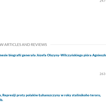
247
EW ARTICLES AND REVIEWS
esie biografii generała Józefa Olszyny-Wilczyńskiego pióra Agnieszk
263
epresiji proty polakiw Łuhanszczyny w roky stalinśkoho teroru,
lb.