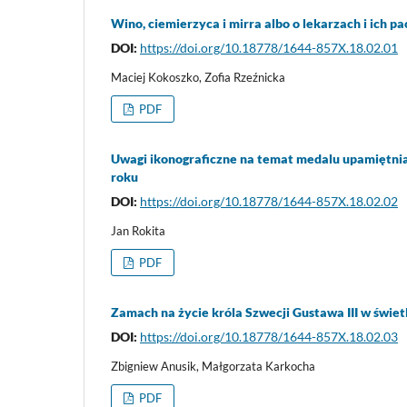
Wino, ciemierzyca i mirra albo o lekarzach i ich 
DOI:
https://doi.org/10.18778/1644-857X.18.02.01
Maciej Kokoszko, Zofia Rzeźnicka
PDF
Uwagi ikonograficzne na temat medalu upamiętni
roku
DOI:
https://doi.org/10.18778/1644-857X.18.02.02
Jan Rokita
PDF
Zamach na życie króla Szwecji Gustawa III w świet
DOI:
https://doi.org/10.18778/1644-857X.18.02.03
Zbigniew Anusik, Małgorzata Karkocha
PDF