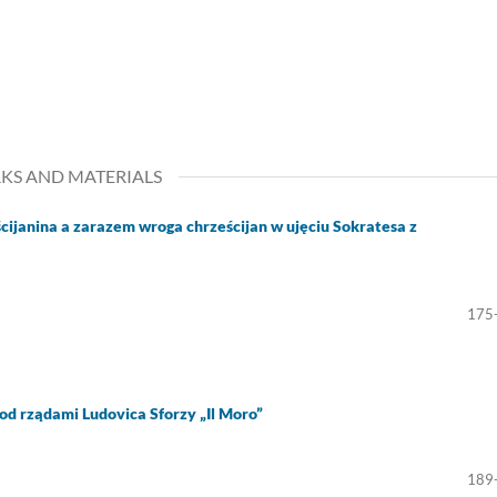
RKS AND MATERIALS
ścijanina a zarazem wroga chrześcijan w ujęciu Sokratesa z
175
od rządami Ludovica Sforzy „Il Moro”
189