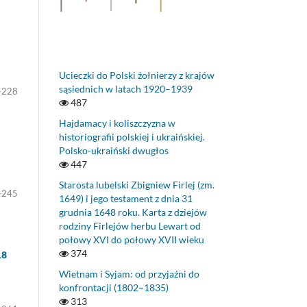
Ucieczki do Polski żołnierzy z krajów
sąsiednich w latach 1920–1939
-228
487
Hajdamacy i koliszczyzna w
historiografii polskiej i ukraińskiej.
Polsko-ukraiński dwugłos
447
Starosta lubelski Zbigniew Firlej (zm.
-245
1649) i jego testament z dnia 31
grudnia 1648 roku. Karta z dziejów
rodziny Firlejów herbu Lewart od
połowy XVI do połowy XVII wieku
374
18
Wietnam i Syjam: od przyjaźni do
konfrontacji (1802–1835)
313