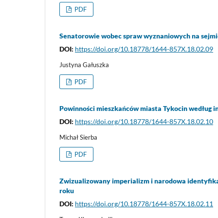
PDF
Senatorowie wobec spraw wyznaniowych na sejmi
DOI:
https://doi.org/10.18778/1644-857X.18.02.09
Justyna Gałuszka
PDF
Powinności mieszkańców miasta Tykocin według i
DOI:
https://doi.org/10.18778/1644-857X.18.02.10
Michał Sierba
PDF
Zwizualizowany imperializm i narodowa identyfika
roku
DOI:
https://doi.org/10.18778/1644-857X.18.02.11