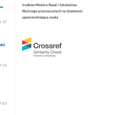
środków Ministra Nauki i Szkolnictwa
sa
Wyższego przeznaczonych na działalność
upowszechniającą naukę
5-37
683
9-56
7-83