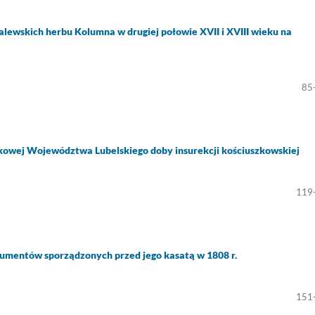
alewskich herbu Kolumna w drugiej połowie XVII i XVIII wieku na
85
dkowej Województwa Lubelskiego doby insurekcji kościuszkowskiej
119
umentów sporządzonych przed jego kasatą w 1808 r.
151