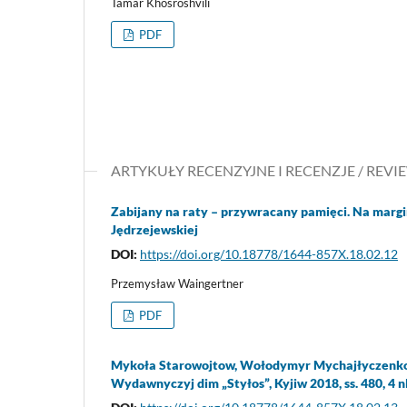
Tamar Khosroshvili
PDF
ARTYKUŁY RECENZYJNE I RECENZJE / REVI
Zabijany na raty – przywracany pamięci. Na margin
Jędrzejewskiej
DOI:
https://doi.org/10.18778/1644-857X.18.02.12
Przemysław Waingertner
PDF
Mykoła Starowojtow, Wołodymyr Mychajłyczenko, R
Wydawnyczyj dim „Styłos”, Kyjiw 2018, ss. 480, 4 n