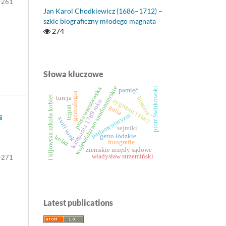
-261
Jan Karol Chodkiewicz (1686–1712) –
szkic biograficzny młodego magnata
274
Słowa kluczowe
województwo sandomierskie
prasa warszawska
piotr Świtkowski
pamięć
genealogia
i kijowska szkoła kobiet
turcja
historia
zygmunt i stary
kampania 1789 roku
galia
tejpat
parlamentaryzm
i
xviii wiek
sejmiki
getto łódzkie
kolaż
fotografie
ziemskie urzędy sądowe
władysław strzemiński
-271
Latest publications