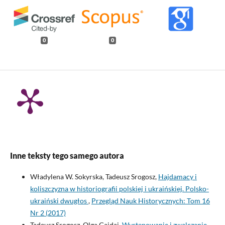
0
0
Inne teksty tego samego autora
Władylena W. Sokyrska, Tadeusz Srogosz,
Hajdamacy i
koliszczyzna w historiografii polskiej i ukraińskiej. Polsko-
ukraiński dwugłos
,
Przegląd Nauk Historycznych: Tom 16
Nr 2 (2017)
Tadeusz Srogosz, Olga Gaidai,
Występowanie i zwalczanie