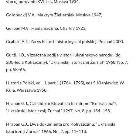
vtoroj połovinie XVIII st., Моskva 1934.
Gołobuckij V.A., Маksym Żieliezniak, Моskva 1947.
Gorban M.V., Hajdamaczina, Charkiv 1923.
Grabski A.F., Zarys historii historiografii polskiej, Poznań 2000.
Gurżij I.O., Viznaczna podija v istorii ukrainskovo narodu: (do
200‑lecia Koliszcziny), “Ukrainskij Istoricznij Żurnał” 1968, No. 7,
pp. 58–66.
Historia Polski, vol. II, part 1 (1764–1795), eds S. Kieniewicz, W.
Kula, Warszawa 1958.
Hraban G.J., Czi slid koristuvatisia terminom “Koliszczina”?,
“Ukrainskij Istoricznij Żurnał” 1967, No. 8, pp. 154–158.
Hraban G.J., Dwa dokumienta pro Kolivszczinu, “Ukrainskij
Istoricznij Żurnał” 1966, No. 2, pp. 11–113.