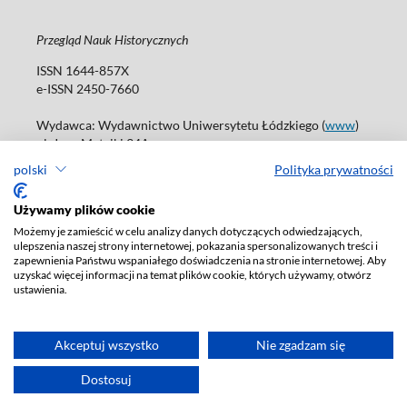
Przegląd Nauk Historycznych
ISSN 1644-857X
e-ISSN 2450-7660
Wydawca: Wydawnictwo Uniwersytetu Łódzkiego (
www
)
ul. Jana Matejki 34A
90-237 Łódź
polski
Polityka prywatności
Tel.: 42 235 01 65, fax: 42 66 55 86
Biuro: journals@uni.lodz.pl
Używamy plików cookie
Możemy je zamieścić w celu analizy danych dotyczących odwiedzających,
Deklaracja dostępności
ulepszenia naszej strony internetowej, pokazania spersonalizowanych treści i
zapewnienia Państwu wspaniałego doświadczenia na stronie internetowej. Aby
uzyskać więcej informacji na temat plików cookie, których używamy, otwórz
ustawienia.
Akceptuj wszystko
Nie zgadzam się
Dostosuj