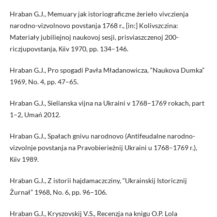
Hraban G.J., Memuary jak istoriograficzne żerieło vivczienja
narodno-vizvolnovo povstanja 1768 r., [in:] Kolivszczina:
Materiały jubiliejnoj naukovoj sesji, prisviaszczenoj 200-
riczjupovstanja, Кіiv 1970, pp. 134–146.
Hraban G.J., Pro spogadi Pavła Mładanowicza, “Naukova Dumka”
1969, No. 4, pp. 47–65.
Hraban G.J., Sielianska vijna na Ukraini v 1768–1769 rokach, part
1–2, Umań 2012.
Hraban G.J., Spałach gnivu narodnovo (Аntifeudalne narodno-
vizvolnje povstanja na Pravobierieżnij Ukraini u 1768–1769 r.),
Кіiv 1989.
Hraban G.J., Z istorii hajdamaczcziny, “Ukrainskij Istoricznij
Żurnał” 1968, No. 6, pp. 96–106.
Hraban G.J., Kryszovskij V.S., Recenzja na knigu O.P. Lola