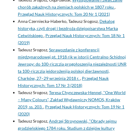
chorób zakaźnych na ziemiach polskich w 1807 roku
,
Przegląd Nauk Historycznych: Tom 20 Nr 1 (2021)
Anna Czerniecka-Haberko, Tadeusz Srogosz,
Dekalog
historyka, czyli drogi i bezdroża dziejopisarstwa Marka
Cetwińskiego
,
Przegląd Nauk Historycznych: Tom 18 Nr 1
(2019)
Tadeusz Srogosz,
Sprawozdanie z konferencji
międzynarodowej pt. 1918 rik w istorii Centralno-Schidnoj
Jewropy: do 100-riczczia progołoszenija niezależnosti UNR
ta 100-riczczia jeidorożenija polskoj dierżawnosti,
Charków, 27–29 września 2018 r.
,
Przegląd Nauk
Historycznych: Tom 17 Nr 3 (2018)
Tadeusz Srogosz,
Teresa Chynczewska-Hennel, "One World
– Many Colours", Zakład Wydawniczy NOMOS, Kraków
2019, ss. 203.
,
Przegląd Nauk Historycznych: Tom 19 Nr 1
(2020)
Tadeusz Srogosz,
Andrzej Stroynowski, "Obrady sejmu
grodzieńskiego 1784 roku. Studium z dziejów kultury