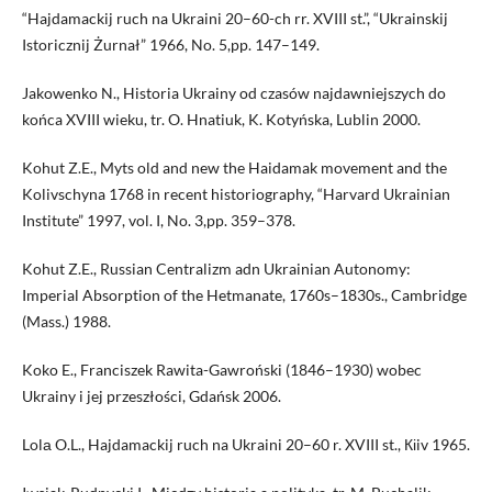
“Hajdamackij ruch na Ukraini 20–60-ch rr. XVIII st.”, “Ukrainskij
Istoricznij Żurnał” 1966, No. 5,pp. 147–149.
Jakowenko N., Historia Ukrainy od czasów najdawniejszych do
końca XVIII wieku, tr. O. Hnatiuk, K. Kotyńska, Lublin 2000.
Kohut Z.E., Myts old and new the Haidamak movement and the
Kolivschyna 1768 in recent historiography, “Harvard Ukrainian
Institute” 1997, vol. I, No. 3,pp. 359–378.
Kohut Z.E., Russian Centralizm adn Ukrainian Autonomy:
Imperial Absorption of the Hetmanate, 1760s–1830s., Cambridge
(Mass.) 1988.
Koko E., Franciszek Rawita-Gawroński (1846–1930) wobec
Ukrainy i jej przeszłości, Gdańsk 2006.
Lolа O.L., Hajdamackij ruch na Ukraini 20–60 r. XVIII st., Кіiv 1965.