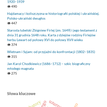
1920–1939
490
Hajdamacy i koliszczyzna w historiografii polskiej i ukraińskiej.
Polsko-ukraiński dwugłos
447
Starosta lubelski Zbigniew Firlej (zm. 1649) i jego testament z
dnia 31 grudnia 1648 roku. Karta z dziejów rodziny Firlejów
herbu Lewart od połowy XVI do połowy XVII wieku
374
Wietnam i Syjam: od przyjaźni do konfrontacji (1802–1835)
315
Jan Karol Chodkiewicz (1686–1712) – szkic biograficzny
młodego magnata
275
Słowa kluczowe
uzurpacje