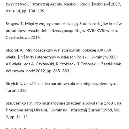
zwycięstwo?, “Іstoricznij Archiv. Naukovi Studij” [Мikołaiv] 2017,
issue 14, pp. 134–139.
Srogosz T., Między wojną a modernizacją. Studia z dziejów kresów
południowo-wschodnich Rzeczypospolitej w XVII–XVIII wieku,
Częstochowa 2016.
Stępnik A., Mit Kozaczyzny w historiografii polskiej XIX i XX
wieku, [in:] Mity i stereotypy w dziejach Polski i Ukrainy w XIX i
XX wieku, eds A. Czyżewski, R. Stobiecki,T. Toborek, L. Zaszkilniak,
Warszawa–Łódź 2012, pp. 365–383.
Stryjek T., Ukraińska idea narodowa okresu międzywojennego,
Toruń 2013.
Szevczenko F.P., Pro miżnarodnije znaczienja povstanja 1768 r. na
Pravobierieżnij Ukraini, “Ukrainskij Istoricznij Żurnał” 1968, No.
9, pp. 11–15.