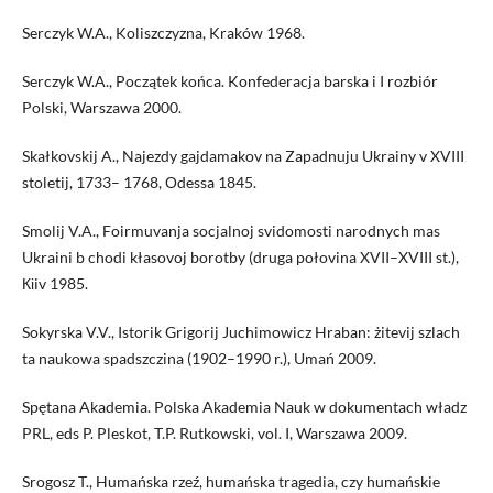
Serczyk W.A., Koliszczyzna, Kraków 1968.
Serczyk W.A., Początek końca. Konfederacja barska i I rozbiór
Polski, Warszawa 2000.
Skałkovskij A., Najezdy gajdamakov na Zapadnuju Ukrainy v XVIII
stoletij, 1733– 1768, Оdessa 1845.
Smolij V.A., Foirmuvanja socjalnoj svidomosti narodnych mas
Ukraini b chodi kłasovoj borotby (druga połovina XVII–XVIII st.),
Кіiv 1985.
Sokyrska V.V., Istorik Grigorij Juchimowicz Hraban: żitevij szlach
ta naukowa spadszczina (1902–1990 r.), Umań 2009.
Spętana Akademia. Polska Akademia Nauk w dokumentach władz
PRL, eds P. Pleskot, T.P. Rutkowski, vol. I, Warszawa 2009.
Srogosz T., Humańska rzeź, humańska tragedia, czy humańskie