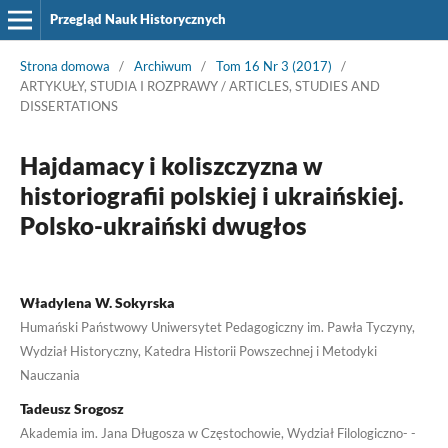
Przegląd Nauk Historycznych
Strona domowa
/
Archiwum
/
Tom 16 Nr 3 (2017)
/
ARTYKUŁY, STUDIA I ROZPRAWY / ARTICLES, STUDIES AND
DISSERTATIONS
Hajdamacy i koliszczyzna w
historiografii polskiej i ukraińskiej.
Polsko-ukraiński dwugłos
Władylena W. Sokyrska
Humański Państwowy Uniwersytet Pedagogiczny im. Pawła Tyczyny,
Wydział Historyczny, Katedra Historii Powszechnej i Metodyki
Nauczania
Tadeusz Srogosz
Akademia im. Jana Długosza w Częstochowie, Wydział Filologiczno- -