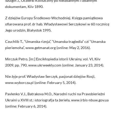
Szulgin J., Oczierki Koliszcziny po nieizdannym i izdannym
dokumentam, Кiiv 1890.
Z dziejów Europy Środkowo-Wschodniej. Księga pamiątkowa
ofiarowana prof. dr hab. Władysławowi Serczykowi w 60 rocznicę
Jego urodzin, Białystok 1995.
Czuchlib T., “Umanska riznja”, “Umanska tragiedia” czi “Umanska
pieriemoha”, www.getmanat.org (online: May 2, 2016).
Міrczuk Petro, [in:] Еncikłopiedia istorii Ukrainy, vol. VI, Кiiv
2009, pp. 790, www.ukrweekly.com (online: January 23, 2014).
Nie żyje prof. Władysław Serczyk, pasjonat dziejów Rosji,
www.wyborcza.pl (online: February 5, 2014).
Pavlenko V.J., Batrakova M.O., Narodni ruchi na Pravobierieżni
Ukraini u XVIII st.: іstoriografja ta żerieła, www.irbis-nbuw.gov.ua
(online: February 6, 2014).