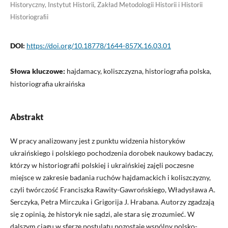
Historyczny, Instytut Historii, Zakład Metodologii Historii i Historii
Historiograﬁi
DOI:
https://doi.org/10.18778/1644-857X.16.03.01
Słowa kluczowe:
hajdamacy, koliszczyzna, historiografia polska,
historiografia ukraińska
Abstrakt
W pracy analizowany jest z punktu widzenia historyków
ukraińskiego i polskiego pochodzenia dorobek naukowy badaczy,
którzy w historiografii polskiej i ukraińskiej zajęli poczesne
miejsce w zakresie badania ruchów hajdamackich i koliszczyzny,
czyli twórczość Franciszka Rawity-Gawrońskiego, Władysława A.
Serczyka, Petra Mirczuka i Grigorija J. Hrabana. Autorzy zgadzają
się z opinią, że historyk nie sądzi, ale stara się zrozumieć. W
dalszym ciągu w sferze postulatu pozostaje wspólny polsko-