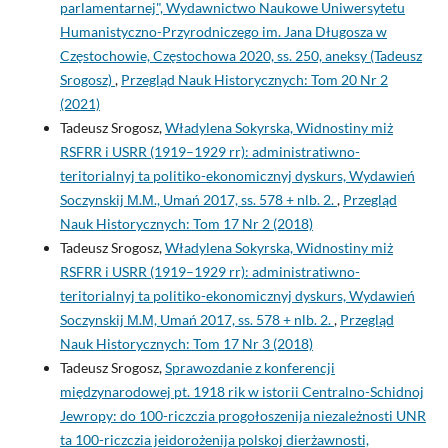
parlamentarnej", Wydawnictwo Naukowe Uniwersytetu
Humanistyczno-Przyrodniczego im. Jana Długosza w
Częstochowie, Częstochowa 2020, ss. 250, aneksy (Tadeusz
Srogosz)
,
Przegląd Nauk Historycznych: Tom 20 Nr 2
(2021)
Tadeusz Srogosz,
Władylena Sokyrska, Widnostiny miż
RSFRR i USRR (1919–1929 rr): administratiwno-
teritorialnyj ta politiko-ekonomicznyj dyskurs, Wydawień
Soczynskij М.М., Umań 2017, ss. 578 + nlb. 2.
,
Przegląd
Nauk Historycznych: Tom 17 Nr 2 (2018)
Tadeusz Srogosz,
Władylena Sokyrska, Widnostiny miż
RSFRR i USRR (1919–1929 rr): administratiwno-
teritorialnyj ta politiko-ekonomicznyj dyskurs, Wydawień
Soczynskij М.М, Umań 2017, ss. 578 + nlb. 2.
,
Przegląd
Nauk Historycznych: Tom 17 Nr 3 (2018)
Tadeusz Srogosz,
Sprawozdanie z konferencji
międzynarodowej pt. 1918 rik w istorii Centralno-Schidnoj
Jewropy: do 100-riczczia progołoszenija niezależnosti UNR
ta 100-riczczia jeidorożenija polskoj dierżawnosti,