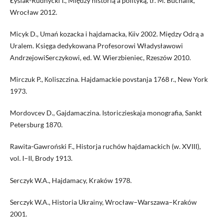
Łysiak-Rudnycki I., Między historią a polityką, tr. M. Buchalik,
Wrocław 2012.
Micyk D., Umań kozacka i hajdamacka, Кіiv 2002. Między Odrą a
Uralem. Księga dedykowana Profesorowi Władysławowi
AndrzejowiSerczykowi, ed. W. Wierzbieniec, Rzeszów 2010.
Mirczuk P., Коliszczina. Hajdamackie povstanja 1768 r., New York
1973.
Mordovcev D., Gajdamaczina. Istoriczieskaja monografia, Sankt
Petersburg 1870.
Rawita-Gawroński F., Historja ruchów hajdamackich (w. XVIII),
vol. I–II, Brody 1913.
Serczyk W.A., Hajdamacy, Kraków 1978.
Serczyk W.A., Historia Ukrainy, Wrocław–Warszawa–Kraków
2001.