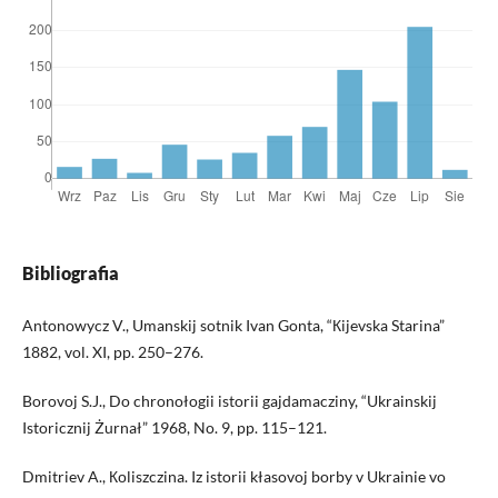
Bibliografia
Antonowycz V., Umanskij sotnik Ivan Gonta, “Кijevska Starina”
1882, vol. XI, pp. 250–276.
Borovoj S.J., Do chronołogii istorii gajdamacziny, “Ukrainskij
Istoricznij Żurnał” 1968, No. 9, pp. 115–121.
Dmitriev A., Коliszczina. Iz istorii kłasovoj borby v Ukrainie vo