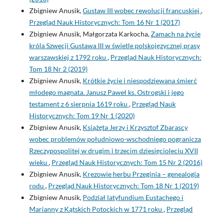
Zbigniew Anusik,
Gustaw III wobec rewolucji francuskiej
,
Przegląd Nauk Historycznych: Tom 16 Nr 1 (2017)
Zbigniew Anusik, Małgorzata Karkocha,
Zamach na życie
króla Szwecji Gustawa III w świetle polskojęzycznej prasy
warszawskiej z 1792 roku
,
Przegląd Nauk Historycznych:
Tom 18 Nr 2 (2019)
Zbigniew Anusik,
Krótkie życie i niespodziewana śmierć
młodego magnata. Janusz Paweł ks. Ostrogski i jego
testament z 6 sierpnia 1619 roku
,
Przegląd Nauk
Historycznych: Tom 19 Nr 1 (2020)
Zbigniew Anusik,
Książęta Jerzy i Krzysztof Zbarascy
wobec problemów południowo-wschodniego pogranicza
Rzeczypospolitej w drugim i trzecim dziesięcioleciu XVII
wieku
,
Przegląd Nauk Historycznych: Tom 15 Nr 2 (2016)
Zbigniew Anusik,
Krezowie herbu Przeginia – genealogia
rodu
,
Przegląd Nauk Historycznych: Tom 18 Nr 1 (2019)
Zbigniew Anusik,
Podział latyfundium Eustachego i
Marianny z Kątskich Potockich w 1771 roku
,
Przegląd