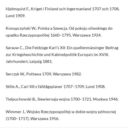
Hjelmquist F., Kriget i Finland och Ingermanland 1707 och 1708,
Lund 1909.
Konopczyński W., Polska a Szwecja. Od pokoju oliwskiego do
upadku Rzeczypospolitej 1660–1795, Warszawa 1924.
Sarauw C., Die Feldzüge Karl’s XII: Ein quellenmässinger Beitrag
zur Kriegsheschichte und Kabinetpolitik Europa’s im XVIII.
Jahrhundert, Leipzig 1881.
Serczyk W., Połtawa 1709, Warszawa 1982.
Stille A., Carl XII:s fälttågsplaner 1707–1709, Lund 1908.
Tielpuchowski B., Siewiernaja wojna 1700–1721, Moskwa 1946.
Wimmer J., Wojsko Rzeczypospolitej w dobie wojny północnej
(1700–1717), Warszawa 1956.