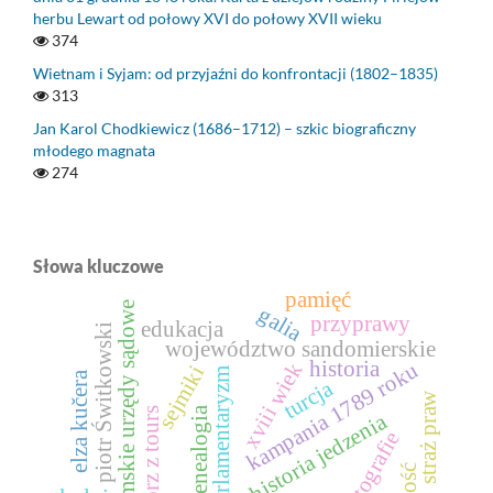
herbu Lewart od połowy XVI do połowy XVII wieku
374
Wietnam i Syjam: od przyjaźni do konfrontacji (1802–1835)
313
Jan Karol Chodkiewicz (1686–1712) – szkic biograficzny
młodego magnata
274
Słowa kluczowe
pamięć
ziemskie urzędy sądowe
galia
przyprawy
edukacja
piotr Świtkowski
województwo sandomierskie
historia
kampania 1789 roku
xviii wiek
sejmiki
parlamentaryzm
elza kučera
turcja
straż praw
genealogia
grzegorz z tours
historia jedzenia
fotografie