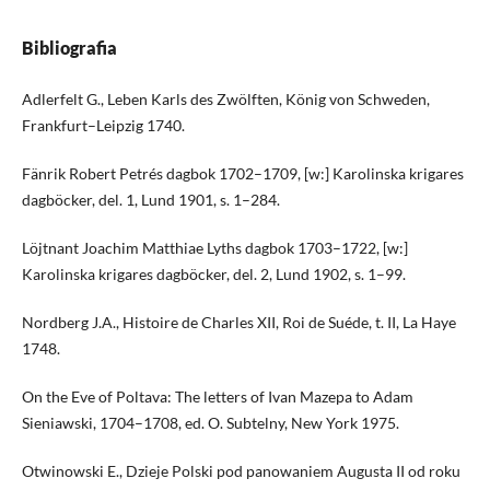
Bibliografia
Adlerfelt G., Leben Karls des Zwölften, König von Schweden,
Frankfurt–Leipzig 1740.
Fänrik Robert Petrés dagbok 1702–1709, [w:] Karolinska krigares
dagböcker, del. 1, Lund 1901, s. 1–284.
Löjtnant Joachim Matthiae Lyths dagbok 1703–1722, [w:]
Karolinska krigares dagböcker, del. 2, Lund 1902, s. 1–99.
Nordberg J.A., Histoire de Charles XII, Roi de Suéde, t. II, La Haye
1748.
On the Eve of Poltava: The letters of Ivan Mazepa to Adam
Sieniawski, 1704–1708, ed. O. Subtelny, New York 1975.
Otwinowski E., Dzieje Polski pod panowaniem Augusta II od roku