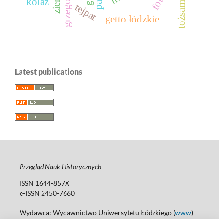
tożsamość
kolaż
tejpat
getto łódzkie
Latest publications
Przegląd Nauk Historycznych
ISSN 1644-857X
e-ISSN 2450-7660
Wydawca: Wydawnictwo Uniwersytetu Łódzkiego (
www
)