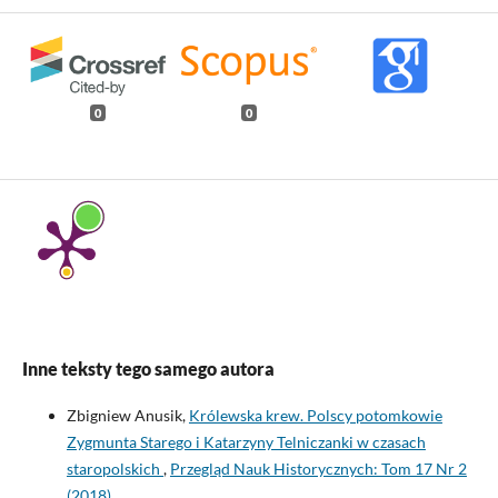
0
0
Inne teksty tego samego autora
Zbigniew Anusik,
Królewska krew. Polscy potomkowie
Zygmunta Starego i Katarzyny Telniczanki w czasach
staropolskich
,
Przegląd Nauk Historycznych: Tom 17 Nr 2
(2018)