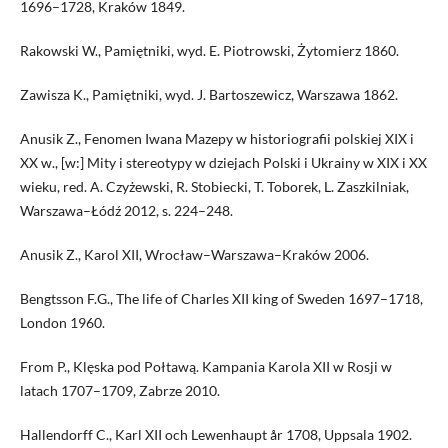
1696–1728, Kraków 1849.
Rakowski W., Pamiętniki, wyd. E. Piotrowski, Żytomierz 1860.
Zawisza K., Pamiętniki, wyd. J. Bartoszewicz, Warszawa 1862.
Anusik Z., Fenomen Iwana Mazepy w historiografii polskiej XIX i
XX w., [w:] Mity i stereotypy w dziejach Polski i Ukrainy w XIX i XX
wieku, red. A. Czyżewski, R. Stobiecki, T. Toborek, L. Zaszkilniak,
Warszawa–Łódź 2012, s. 224–248.
Anusik Z., Karol XII, Wrocław–Warszawa–Kraków 2006.
Bengtsson F.G., The life of Charles XII king of Sweden 1697–1718,
London 1960.
From P., Klęska pod Połtawą. Kampania Karola XII w Rosji w
latach 1707–1709, Zabrze 2010.
Hallendorff C., Karl XII och Lewenhaupt år 1708, Uppsala 1902.