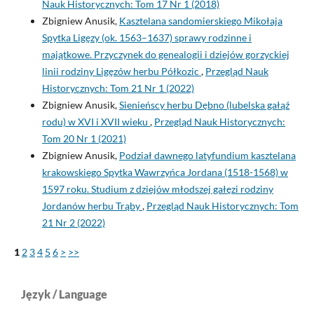
Nauk Historycznych: Tom 17 Nr 1 (2018)
Zbigniew Anusik,
Kasztelana sandomierskiego Mikołaja
Spytka Ligęzy (ok. 1563–1637) sprawy rodzinne i
majątkowe. Przyczynek do genealogii i dziejów gorzyckiej
linii rodziny Ligęzów herbu Półkozic
,
Przegląd Nauk
Historycznych: Tom 21 Nr 1 (2022)
Zbigniew Anusik,
Sienieńscy herbu Dębno (lubelska gałąź
rodu) w XVI i XVII wieku
,
Przegląd Nauk Historycznych:
Tom 20 Nr 1 (2021)
Zbigniew Anusik,
Podział dawnego latyfundium kasztelana
krakowskiego Spytka Wawrzyńca Jordana (1518-1568) w
1597 roku. Studium z dziejów młodszej gałęzi rodziny
Jordanów herbu Trąby
,
Przegląd Nauk Historycznych: Tom
21 Nr 2 (2022)
1
2
3
4
5
6
>
>>
Język / Language