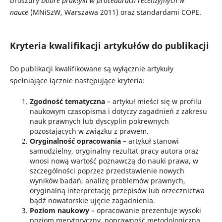
broszury
Dobre praktyki w procedurach recenzyjnych w
nauce
(MNiSzW, Warszawa 2011) oraz standardami COPE.
Kryteria kwalifikacji artykułów do publikacji
Do publikacji kwalifikowane są wyłącznie artykuły
spełniające łącznie następujące kryteria:
Zgodność tematyczna
– artykuł mieści się w profilu
naukowym czasopisma i dotyczy zagadnień z zakresu
nauk prawnych lub dyscyplin pokrewnych
pozostających w związku z prawem.
Oryginalność opracowania
– artykuł stanowi
samodzielny, oryginalny rezultat pracy autora oraz
wnosi nową wartość poznawczą do nauki prawa, w
szczególności poprzez przedstawienie nowych
wyników badań, analizę problemów prawnych,
oryginalną interpretację przepisów lub orzecznictwa
bądź nowatorskie ujęcie zagadnienia.
Poziom naukowy
– opracowanie prezentuje wysoki
poziom merytoryczny, poprawność metodologiczną