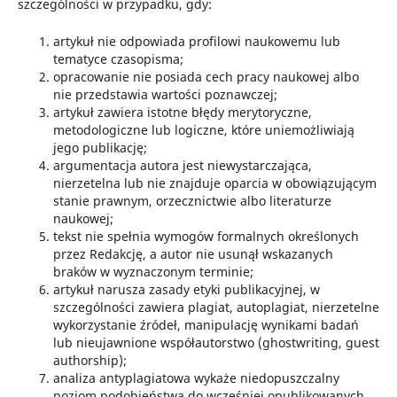
szczególności w przypadku, gdy:
artykuł nie odpowiada profilowi naukowemu lub
tematyce czasopisma;
opracowanie nie posiada cech pracy naukowej albo
nie przedstawia wartości poznawczej;
artykuł zawiera istotne błędy merytoryczne,
metodologiczne lub logiczne, które uniemożliwiają
jego publikację;
argumentacja autora jest niewystarczająca,
nierzetelna lub nie znajduje oparcia w obowiązującym
stanie prawnym, orzecznictwie albo literaturze
naukowej;
tekst nie spełnia wymogów formalnych określonych
przez Redakcję, a autor nie usunął wskazanych
braków w wyznaczonym terminie;
artykuł narusza zasady etyki publikacyjnej, w
szczególności zawiera plagiat, autoplagiat, nierzetelne
wykorzystanie źródeł, manipulację wynikami badań
lub nieujawnione współautorstwo (ghostwriting, guest
authorship);
analiza antyplagiatowa wykaże niedopuszczalny
poziom podobieństwa do wcześniej opublikowanych