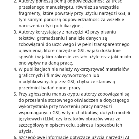
Autorzy ponoszą pełną odpowiedzialność za treść
przesłanego manuskryptu, również za wszystkie
fragmenty, które powstały przy użyciu narzędzi GSI, a
tym samym ponoszą odpowiedzialność za wszelkie
naruszenia etyki publikacyjnej.
Autorzy korzystający z narzędzi AI przy pisaniu
tekstów, gromadzeniu i analizie danych są
zobowiązani do uczciwego i w pełni transparentnego
ujawnienia, które narzędzie GSI, w jaki dokładnie
sposób i w jakim zakresie zostało użyte oraz jaki miało
ono wpływ na daną pracę.
W publikacjach nie należy wykorzystywać materiałów
graficznych i filmów wytworzonych lub
modyfikowanych przez GSI, chyba że stanowią
przedmiot badań danej pracy.
Przy zgłoszeniu manuskryptu autorzy zobowiązani są
do przesłania stosownego oświadczenia dotyczącego
wykorzystania przy tworzeniu pracy narzędzi
wspomaganych GSI, w tym chatbotów, dużych modeli
językowych (LLM) czy kreatorów obrazów wraz ze
szczegółowym opisem celu, zakresu i sposobu ich
użycia.
Szczegółowe informacje dotyczące użycia narzędzi AI