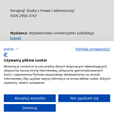
Paragraf. Studia z Prawa i Administracji
ISSN 2956-3747
Wydawca
: Wydawnictwo Uniwersytetu Łódzkiego
(
www
)
ul. Jana Matejki 34A, 90-237 Łódź
polski
Polityka prywatności
Tel.: 42 235 01 65, fax: 42 66 55 86
Biuro: journals@uni.lodz.pl
Używamy plików cookie
Możemy je zamieścić w celu analizy danych dotyczących odwiedzających,
Deklaracja dostępności
ulepszenia naszej strony internetowej, pokazania spersonalizowanych
treści i zapewnienia Państwu wspaniałego doświadczenia na stronie
internetowej. Aby uzyskać więcej informacji na temat plików cookie, których
używamy, otwórz ustawienia.
Akceptuj wszystko
Nie zgadzam się
Dostosuj