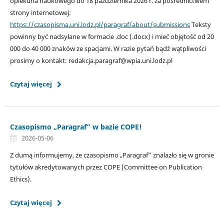
opiekuna naukowego do 18 października 2026 r. za pośrednictwem
strony internetowej:
https://czasopisma.uni.lodz.pl/paragraf/about/submissions
Teksty
powinny być nadsyłane w formacie .doc (.docx) i mieć objętość od 20
000 do 40 000 znaków ze spacjami. W razie pytań bądź wątpliwości
prosimy o kontakt: redakcja.paragraf@wpia.uni.lodz.pl
Czytaj więcej
Czasopismo „Paragraf” w bazie COPE!
2026-05-06
Z dumą informujemy, że czasopismo „Paragraf” znalazło się w gronie
tytułów akredytowanych przez COPE (Committee on Publication
Ethics).
Czytaj więcej