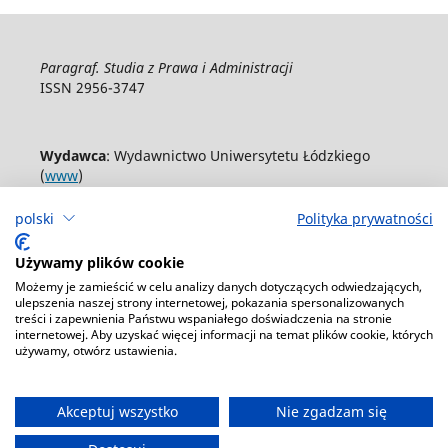
Paragraf. Studia z Prawa i Administracji
ISSN 2956-3747
Wydawca
: Wydawnictwo Uniwersytetu Łódzkiego
(
www
)
ul. Jana Matejki 34A, 90-237 Łódź
polski
Polityka prywatności
Tel.: 42 235 01 65, fax: 42 66 55 86
Biuro: journals@uni.lodz.pl
Używamy plików cookie
Możemy je zamieścić w celu analizy danych dotyczących odwiedzających,
Deklaracja dostępności
ulepszenia naszej strony internetowej, pokazania spersonalizowanych
treści i zapewnienia Państwu wspaniałego doświadczenia na stronie
internetowej. Aby uzyskać więcej informacji na temat plików cookie, których
używamy, otwórz ustawienia.
Akceptuj wszystko
Nie zgadzam się