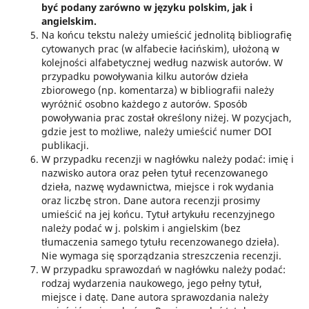
być podany zarówno w języku polskim, jak i
angielskim.
Na końcu tekstu należy umieścić jednolitą bibliografię
cytowanych prac (w alfabecie łacińskim), ułożoną w
kolejności alfabetycznej według nazwisk autorów. W
przypadku powoływania kilku autorów dzieła
zbiorowego (np. komentarza) w bibliografii należy
wyróżnić osobno każdego z autorów. Sposób
powoływania prac został określony niżej. W pozycjach,
gdzie jest to możliwe, należy umieścić numer DOI
publikacji.
W przypadku recenzji w nagłówku należy podać: imię i
nazwisko autora oraz pełen tytuł recenzowanego
dzieła, nazwę wydawnictwa, miejsce i rok wydania
oraz liczbę stron. Dane autora recenzji prosimy
umieścić na jej końcu. Tytuł artykułu recenzyjnego
należy podać w j. polskim i angielskim (bez
tłumaczenia samego tytułu recenzowanego dzieła).
Nie wymaga się sporządzania streszczenia recenzji.
W przypadku sprawozdań w nagłówku należy podać:
rodzaj wydarzenia naukowego, jego pełny tytuł,
miejsce i datę. Dane autora sprawozdania należy