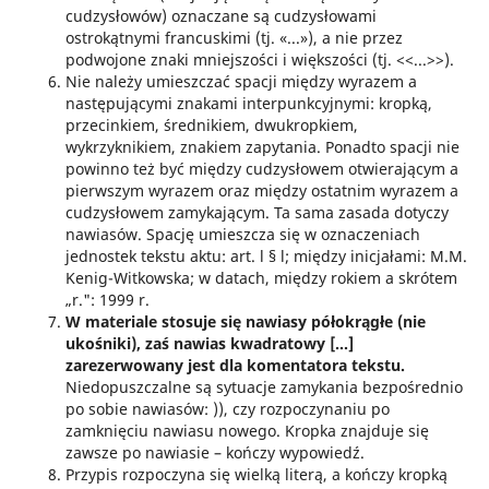
cudzysłowów) oznaczane są cudzysłowami
ostrokątnymi francuskimi (tj. «...»), a nie przez
podwojone znaki mniejszości i większości (tj. <<...>>).
Nie należy umieszczać spacji między wyrazem a
następującymi znakami interpunkcyjnymi: kropką,
przecinkiem, średnikiem, dwukropkiem,
wykrzyknikiem, znakiem zapytania. Ponadto spacji nie
powinno też być między cudzysłowem otwierającym a
pierwszym wyrazem oraz między ostatnim wyrazem a
cudzysłowem zamykającym. Ta sama zasada dotyczy
nawiasów. Spację umieszcza się w oznaczeniach
jednostek tekstu aktu: art. l § l; między inicjałami: M.M.
Kenig-Witkowska; w datach, między rokiem a skrótem
„r.": 1999 r.
W materiale stosuje się nawiasy półokrągłe (nie
ukośniki), zaś nawias kwadratowy [...]
zarezerwowany jest dla komentatora tekstu.
Niedopuszczalne są sytuacje zamykania bezpośrednio
po sobie nawiasów: )), czy rozpoczynaniu po
zamknięciu nawiasu nowego.
Kropka znajduje się
zawsze po nawiasie – kończy wypowiedź.
Przypis rozpoczyna się wielką literą, a kończy kropką