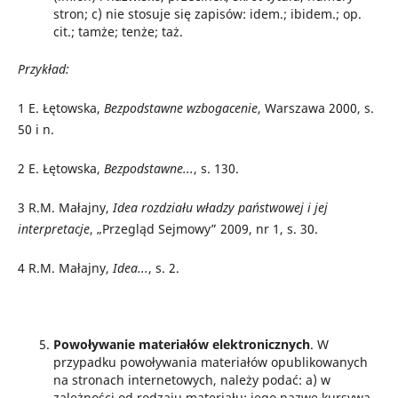
stron; c) nie stosuje się zapisów: idem.; ibidem.; op.
cit.; tamże; tenże; taż.
Przykład:
1
E. Łętowska,
Bezpodstawne wzbogacenie
, Warszawa 2000, s.
50 i n.
2
E. Łętowska,
Bezpodstawne...
, s. 130.
3
R.M. Małajny,
Idea rozdziału władzy państwowej i jej
interpretacje
, „Przegląd Sejmowy” 2009, nr 1, s. 30.
4
R.M. Małajny,
Idea...
, s. 2.
Powoływanie materiałów elektronicznych
. W
przypadku powoływania materiałów opublikowanych
na stronach internetowych, należy podać: a) w
zależności od rodzaju materiału: jego nazwę kursywą