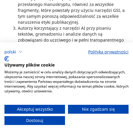
przesłanego manuskryptu, również za wszystkie
fragmenty, które powstały przy użyciu narzędzi GSI, a
tym samym ponoszą odpowiedzialność za wszelkie
naruszenia etyki publikacyjnej.
Autorzy korzystający z narzędzi AI przy pisaniu
tekstów, gromadzeniu i analizie danych są
zobowiązani do uczciwego i w pełni transparentnego
ujawnienia, które narzędzie GSI, w jaki dokładnie
polski
Polityka prywatności
sposób i w jakim zakresie zostało użyte oraz jaki miało
ono wpływ na daną pracę.
W publikacjach nie należy wykorzystywać materiałów
Używamy plików cookie
graficznych i filmów wytworzonych lub
Możemy je zamieścić w celu analizy danych dotyczących odwiedzających,
modyfikowanych przez GSI, chyba że stanowią
ulepszenia naszej strony internetowej, pokazania spersonalizowanych
przedmiot badań danej pracy.
treści i zapewnienia Państwu wspaniałego doświadczenia na stronie
internetowej. Aby uzyskać więcej informacji na temat plików cookie, których
Przy zgłoszeniu manuskryptu autorzy zobowiązani są
używamy, otwórz ustawienia.
do przesłania stosownego oświadczenia dotyczącego
wykorzystania przy tworzeniu pracy narzędzi
wspomaganych GSI, w tym chatbotów, dużych modeli
Akceptuj wszystko
Nie zgadzam się
językowych (LLM) czy kreatorów obrazów wraz ze
szczegółowym opisem celu, zakresu i sposobu ich
Dostosuj
użycia.
Szczegółowe informacje dotyczące użycia narzędzi AI