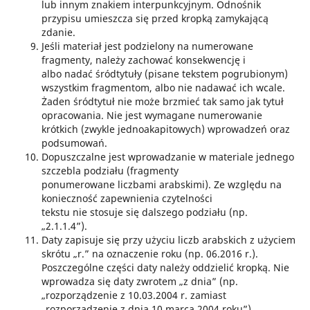
lub innym znakiem interpunkcyjnym. Odnośnik
przypisu umieszcza się przed kropką zamykającą
zdanie.
Jeśli materiał jest podzielony na numerowane
fragmenty, należy zachować konsekwencję i
albo nadać śródtytuły (pisane tekstem pogrubionym)
wszystkim fragmentom, albo nie nadawać ich wcale.
Żaden śródtytuł nie może brzmieć tak samo jak tytuł
opracowania. Nie jest wymagane numerowanie
krótkich (zwykle jednoakapitowych) wprowadzeń oraz
podsumowań.
Dopuszczalne jest wprowadzanie w materiale jednego
szczebla podziału (fragmenty
ponumerowane liczbami arabskimi). Ze względu na
konieczność zapewnienia czytelności
tekstu nie stosuje się dalszego podziału (np.
„2.1.1.4”).
Daty zapisuje się przy użyciu liczb arabskich z użyciem
skrótu „r.” na oznaczenie roku (np. 06.2016 r.).
Poszczególne części daty należy oddzielić kropką. Nie
wprowadza się daty zwrotem „z dnia” (np.
„rozporządzenie z 10.03.2004 r. zamiast
„rozporządzenie z dnia 10 marca 2004 roku”).