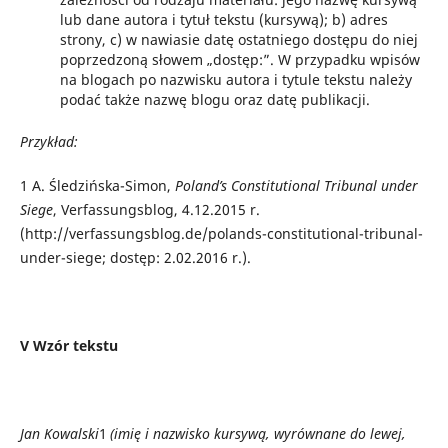
lub dane autora i tytuł tekstu (kursywą); b) adres
strony, c) w nawiasie datę ostatniego dostępu do niej
poprzedzoną słowem „dostęp:”. W przypadku wpisów
na blogach po nazwisku autora i tytule tekstu należy
podać także nazwę blogu oraz datę publikacji.
Przykład:
1
A. Śledzińska-Simon,
Poland’s Constitutional Tribunal under
Siege
, Verfassungsblog, 4.12.2015 r.
(http://verfassungsblog.de/polands-constitutional-tribunal-
under-siege; dostęp: 2.02.2016 r.).
V Wzór tekstu
Jan Kowalski
1
(imię i nazwisko kursywą, wyrównane do lewej,