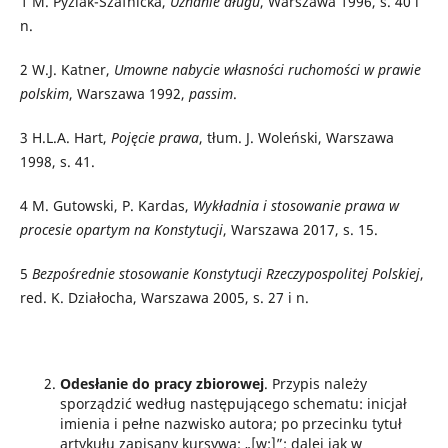
1
M. Pyziak-Szafnicka,
Uznanie długu
, Warszawa 1996, s. 40 i
n.
2
W.J. Katner,
Umowne nabycie własności ruchomości w prawie
polskim
, Warszawa 1992,
passim
.
3
H.L.A. Hart,
Pojęcie prawa
, tłum. J. Woleński, Warszawa
1998, s. 41.
4
M. Gutowski, P. Kardas,
Wykładnia i stosowanie prawa w
procesie opartym na Konstytucji
, Warszawa 2017, s. 15.
5
Bezpośrednie stosowanie Konstytucji Rzeczypospolitej Polskiej
,
red. K. Działocha, Warszawa 2005, s. 27 i n.
Odesłanie do pracy zbiorowej
. Przypis należy
sporządzić według następującego schematu: inicjał
imienia i pełne nazwisko autora; po przecinku tytuł
artykułu zapisany kursywą; „[w:]”; dalej jak w