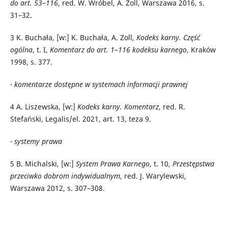
do art. 53–116
, red. W. Wróbel, A. Zoll, Warszawa 2016, s.
31–32.
3
K. Buchała, [w:] K. Buchała, A. Zoll,
Kodeks karny. Część
ogólna
, t. I,
Komentarz do art. 1–116 kodeksu karnego
, Kraków
1998, s. 377.
- komentarze dostępne w systemach informacji prawnej
4
A. Liszewska, [w:]
Kodeks karny. Komentarz
, red. R.
Stefański, Legalis/el. 2021, art. 13, teza 9.
- systemy prawa
5
B. Michalski, [w:]
System Prawa Karnego
, t. 10,
Przestępstwa
przeciwko dobrom indywidualnym
, red. J. Warylewski,
Warszawa 2012, s. 307–308.