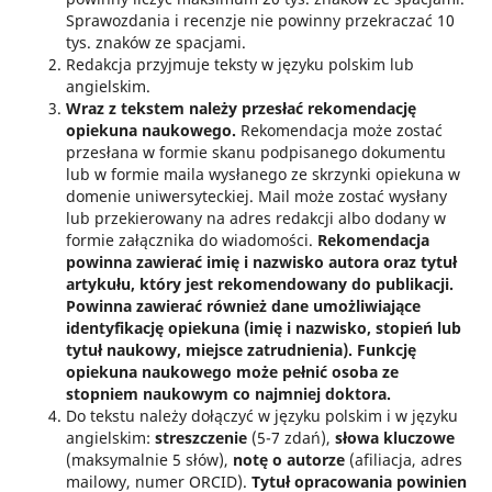
Sprawozdania i recenzje nie powinny przekraczać 10
tys. znaków ze spacjami.
Redakcja przyjmuje teksty w języku polskim lub
angielskim.
Wraz z tekstem należy przesłać rekomendację
opiekuna naukowego.
Rekomendacja może zostać
przesłana w formie skanu podpisanego dokumentu
lub w formie maila wysłanego ze skrzynki opiekuna w
domenie uniwersyteckiej. Mail może zostać wysłany
lub przekierowany na adres redakcji albo dodany w
formie załącznika do wiadomości.
Rekomendacja
powinna zawierać imię i nazwisko autora oraz tytuł
artykułu, który jest rekomendowany do publikacji.
Powinna zawierać również dane umożliwiające
identyfikację opiekuna (imię i nazwisko, stopień lub
tytuł naukowy, miejsce zatrudnienia). Funkcję
opiekuna naukowego może pełnić osoba ze
stopniem naukowym co najmniej doktora.
Do tekstu należy dołączyć w języku polskim i w języku
angielskim:
streszczenie
(5-7 zdań),
słowa kluczowe
(maksymalnie 5 słów),
notę o autorze
(afiliacja, adres
mailowy, numer ORCID).
Tytuł opracowania powinien