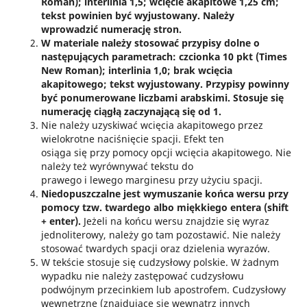
Roman); interlinia 1,5; wcięcie akapitowe 1,25 cm;
tekst powinien być wyjustowany. Należy
wprowadzić numerację stron.
W materiale należy stosować przypisy dolne o
następujących parametrach: czcionka 10 pkt (Times
New Roman); interlinia 1,0; brak wcięcia
akapitowego; tekst wyjustowany. Przypisy powinny
być ponumerowane liczbami arabskimi. Stosuje się
numerację ciągłą zaczynającą się od 1.
Nie należy uzyskiwać wcięcia akapitowego przez
wielokrotne naciśnięcie spacji. Efekt ten
osiąga się przy pomocy opcji wcięcia akapitowego. Nie
należy też wyrównywać tekstu do
prawego i lewego marginesu przy użyciu spacji.
Niedopuszczalne jest wymuszanie końca wersu przy
pomocy tzw. twardego albo miękkiego entera (shift
+ enter).
Jeżeli na końcu wersu znajdzie się wyraz
jednoliterowy, należy go tam pozostawić. Nie należy
stosować twardych spacji oraz dzielenia wyrazów.
W tekście stosuje się cudzysłowy polskie. W żadnym
wypadku nie należy zastępować cudzysłowu
podwójnym przecinkiem lub apostrofem. Cudzysłowy
wewnętrzne (znajdujące się wewnątrz innych