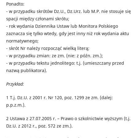
Ponadto:
- w przypadku skrótów Dz.U., Dz.Urz. lub M.P. nie stosuje się
spacji między członami skrótu;
- rok wydania Dziennika Ustaw lub Monitora Polskiego
zaznacza się tylko wtedy, gdy jest inny niż rok wydania aktu
normatywnego;
- skrót Nr należy rozpocząć wielką literą;
- w przypadku zmian: ze zm. (nie: z późn. zm.);
- w przypadku tekstu jednolitego: t.j. (umieszczany przed
nazwą publikatora).
Przykład:
1
T.j. Dz.U. z 2001 r. Nr 120, poz. 1299 ze zm. (dalej:
p.p.z.m.).
2
Ustawa z 27.07.2005 r. – Prawo o szkolnictwie wyższym (t.j.
Dz.U. z 2012 r., poz. 572 ze zm.).