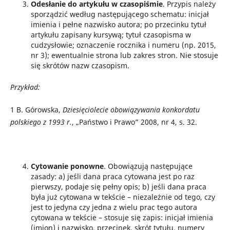
Odesłanie do artykułu w czasopiśmie
. Przypis należy
sporządzić według następującego schematu: inicjał
imienia i pełne nazwisko autora; po przecinku tytuł
artykułu zapisany kursywą; tytuł czasopisma w
cudzysłowie; oznaczenie rocznika i numeru (np. 2015,
nr 3); ewentualnie strona lub zakres stron. Nie stosuje
się skrótów nazw czasopism.
Przykład:
1
B. Górowska,
Dziesięciolecie obowiązywania konkordatu
polskiego z 1993 r.
, „Państwo i Prawo” 2008, nr 4, s. 32.
Cytowanie ponowne
. Obowiązują następujące
zasady: a) jeśli dana praca cytowana jest po raz
pierwszy, podaje się pełny opis; b) jeśli dana praca
była już cytowana w tekście – niezależnie od tego, czy
jest to jedyna czy jedna z wielu prac tego autora
cytowana w tekście – stosuje się zapis: inicjał imienia
(imion) i nazwisko, przecinek, skrót tytułu, numery