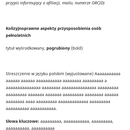
przypis informujący o afiliacji, mailu, numerze ORCID)
Kolizyjnoprawne aspekty przysposobienia osób
pełnoletnich
tytuł wyśrodkowany,
pogrubiony
(bold)
Streszczenie w języku polskim (wyjustowane) Aaaaaaaaaaa
aaaaaa aaaaaa aaaaaaaaaaa aaaaaaaa aaaaaaaaa a
aaaaaaaaaaaaaaa aaaaaaaa aaaaaaaaaaaaaaa aaaaaaaaa
aaaaaaaaa aaaaaaa aaaaaaa aaaaaaaaa aaaaaaaa aaaaaa
aaaaaaaa aaaa aaaaaaaaa aaaaaaaaaaaaa aaaaaaaaa
aaaaaaaaaa aaaaaaaaaaa.
Słowa kluczowe:
aaaaaaaaa, aaaaaaaaaaa, aaaaaaaaa,
aaaaaaaaaa, aaaaaaaaaa