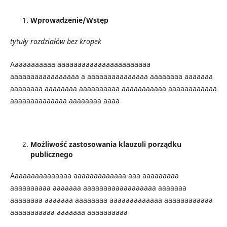
Wprowadzenie/Wstęp
tytuły rozdziałów bez kropek
Aaaaaaaaaaa aaaaaaaaaaaaaaaaaaaaaaa
aaaaaaaaaaaaaaaaa a aaaaaaaaaaaaaaa aaaaaaaa aaaaaaa
aaaaaaaa aaaaaaaa aaaaaaaaaa aaaaaaaaaaa aaaaaaaaaaaa
aaaaaaaaaaaaaa aaaaaaaa aaaa
Możliwość zastosowania klauzuli porządku
publicznego
Aaaaaaaaaaaaaaa aaaaaaaaaaaaa aaa aaaaaaaaa
aaaaaaaaaa aaaaaaa aaaaaaaaaaaaaaaaaa aaaaaaa
aaaaaaaa aaaaaaa aaaaaaaa aaaaaaaaaaaaa aaaaaaaaaaaa
aaaaaaaaaaa aaaaaaa aaaaaaaaaa