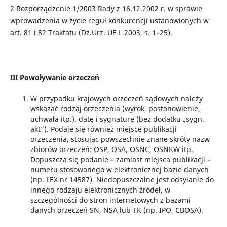
2
Rozporządzenie 1/2003 Rady z 16.12.2002 r. w sprawie
wprowadzenia w życie reguł konkurencji ustanowionych w
art. 81 i 82 Traktatu (Dz.Urz. UE L 2003, s. 1–25).
III Powoływanie orzeczeń
W przypadku krajowych orzeczeń sądowych należy
wskazać rodzaj orzeczenia (wyrok, postanowienie,
uchwała itp.), datę i sygnaturę (bez dodatku „sygn.
akt”). Podaje się również miejsce publikacji
orzeczenia, stosując powszechnie znane skróty nazw
zbiorów orzeczeń: OSP, OSA, OSNC, OSNKW itp.
Dopuszcza się podanie – zamiast miejsca publikacji –
numeru stosowanego w elektronicznej bazie danych
(np. LEX nr 14587). Niedopuszczalne jest odsyłanie do
innego rodzaju elektronicznych źródeł, w
szczególności do stron internetowych z bazami
danych orzeczeń SN, NSA lub TK (np. IPO, CBOSA).