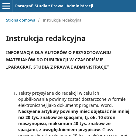
Paragraf. Studia z Prawa i Administracji
Strona domowa
/
Instrukcja redakcyjna
Instrukcja redakcyjna
INFORMACJA DLA AUTORÓW O PRZYGOTOWANIU
MATERIAŁÓW DO PUBLIKACJI W CZASOPIŚMIE
„PARAGRAF. STUDIA Z PRAWA I ADMINISTRACJI”
Teksty przysyłane do redakcji w celu ich
opublikowania powinny zostać dostarczone w formie
elektronicznej jako dokument programu Word.
Nadsyłane artykuły powinny mieć objętość nie mniej
niż 20 tys. znaków ze spacjami, tj. ok. 10 stron
maszynopisu, maksimum 40 tys. znaków ze
spacjami, z uwzględnieniem przypisów
. Glosy
powinny liczyć maksimum 20 tys. znaków ze spacjami.