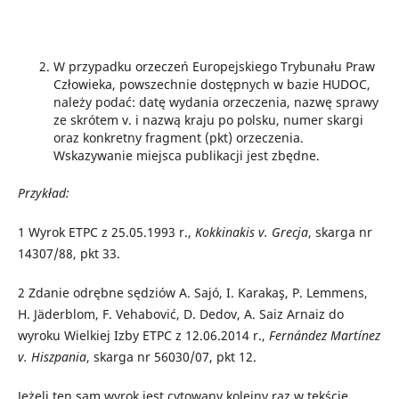
W przypadku orzeczeń Europejskiego Trybunału Praw
Człowieka, powszechnie dostępnych w bazie HUDOC,
należy podać: datę wydania orzeczenia, nazwę sprawy
ze skrótem v. i nazwą kraju po polsku, numer skargi
oraz konkretny fragment (pkt) orzeczenia.
Wskazywanie miejsca publikacji jest zbędne.
Przykład:
1
Wyrok ETPC z 25.05.1993 r.,
Kokkinakis v. Grecja
, skarga nr
14307/88, pkt 33.
2
Zdanie odrębne sędziów A. Sajó, I. Karakaş, P. Lemmens,
H. Jäderblom, F. Vehabović, D. Dedov, A. Saiz Arnaiz do
wyroku Wielkiej Izby ETPC z 12.06.2014 r.,
Fernández Martínez
v. Hiszpania
, skarga nr 56030/07, pkt 12.
Jeżeli ten sam wyrok jest cytowany kolejny raz w tekście