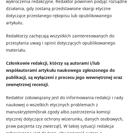
wykroczenia redakcyjne. Redaktor powinien podjąć rozsądne
działania, gdy zostaną przedstawione skargi etyczne
dotyczące przesłanego rękopisu lub opublikowanego
artykułu.
Redaktorzy zachęcają wszystkich zainteresowanych do
przesyłania uwag i opinii dotyczących opublikowanego
materiału.
Członkowie redakcji, którzy są autorami i/lub
współautorami artykułu naukowego zgłoszonego do
publikacji, są wyłączeni z procesu jego wewnętrznej oraz
zewnętrznej recenzji.
R
edaktor
zobowiązany jest do informowania redakcji i rady
naukowej o wszelkich
etyczn
ych
problem
ach
z
manuskryptem
(brak zgody albo zastrzeżenia komisji
etycznej dotyczące ochrony wizerunku, danych osobowych,
praw pacjenta czy zwierząt)
.
W takiej sytuacji redakcja