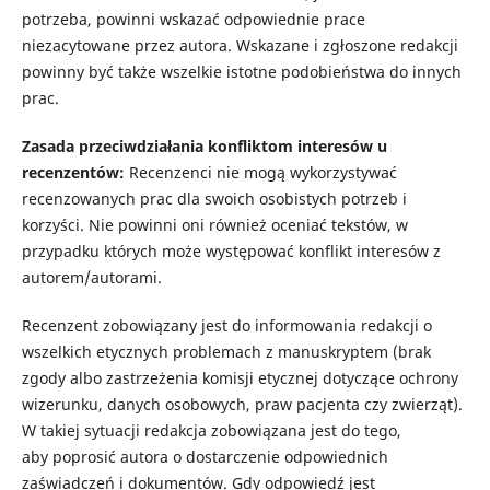
potrzeba, powinni wskazać odpowiednie prace
niezacytowane przez autora. Wskazane i zgłoszone redakcji
powinny być także wszelkie istotne podobieństwa do innych
prac.
Zasada przeciwdziałania konfliktom interesów u
recenzentów:
Recenzenci nie mogą wykorzystywać
recenzowanych prac dla swoich osobistych potrzeb i
korzyści. Nie powinni oni również oceniać tekstów, w
przypadku których może występować konflikt interesów z
autorem/autorami.
R
ecenzent
zobowiązany jest do informowania redakcji o
wszelkich
etycznych problem
ach
z manuskryptem
(brak
zgody albo zastrzeżenia komisji etycznej dotyczące ochrony
wizerunku, danych osobowych, praw pacjenta czy zwierząt)
.
W takiej sytuacj
i redakcja zobowiązana jest do tego,
aby
poprosić autora o dostarczenie odpowiednich
zaświadczeń i dokumentów. Gdy odpowiedź
jest