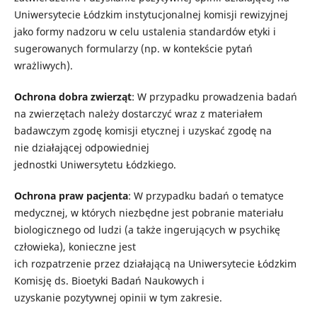
Uniwersytecie Łódzkim instytucjonalnej komisji rewizyjnej
jako formy nadzoru w celu ustalenia standardów etyki i
sugerowanych formularzy (np. w kontekście pytań
wrażliwych).
Ochrona d
obr
a
zwierząt
:
W
przypadku prowadzenia badań
na zwierzętach należy dostarczyć wraz z materiałem
badawczym zgodę komisji etycznej
i uzyskać zgodę na
nie
działającej
odpowiedniej
jednostki
Uniwersyte
tu
Łódzki
ego.
Ochrona praw pacjenta
:
W
przypadku badań o tematyce
medycznej, w których niezbędne jest pobranie materiału
biologicznego od ludzi (a także
ingerujących w psychikę
człowieka
)
,
konieczne jest
ich
rozpatr
zenie
przez
działając
ą
na Uniwersytecie Łódzkim
Komisj
ę
ds. Bioetyki Badań Naukowych
i
uzyskanie
pozytywn
ej
opini
i
w tym zakresie.