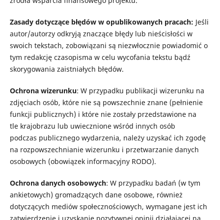
źródła wsparcia finansowego projektu.
Zasady dotyczące błędów w opublikowanych pracach:
Jeśli
autor/autorzy odkryją znaczące błędy lub nieścisłości w
swoich tekstach, zobowiązani są niezwłocznie powiadomić o
tym redakcję czasopisma w celu wycofania tekstu bądź
skorygowania zaistniałych błędów.
Ochrona wizerunku
:
W przypadku publikacji wizerunku na
zdjęciach os
ób, które nie są powszechnie znane (
pełnienie
funkcji
publicznych
) i które nie zostały przedstawione na
tle
krajobraz
u lub uwiecznione wśród innych osób
podczas
publiczn
ego
wydarzenia, należy uzyskać ich zgodę
na
rozpowszechnianie wizerunku
i
przetwarzanie danych
osobowych
(
obowiązek informacyjny RODO
)
.
Ochrona danych osobowych
: W przypadku badań (w tym
ankietowych) gromadzących dane osobowe, również
dotyczących mediów społecznościowych, wymagane jest ich
zatwierdzenie i uzyskanie pozytywnej opinii działającej na