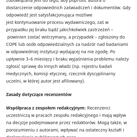
zobowiązana jest do tego, aby
poprosić autora o
dostarczenie odpowiednich zaświadczeń i dokumentów. Gdy
odpowiedź jest satysfakcjonująca
możliwe
jest
kont
y
nuowanie procesu
wydawniczego
, zaś w
przypadku jej braku bądź jakichkolwiek zastrzeżeń
–
powinien zostać wstrzymany, a przypadek – zgłoszony do
COPE lub osób odpowiedzialnych za nadzór nad badaniami
w odpowiedniej instytucji wydającej na nie zgodę. Po
upływnie 3–6 miesięcy i braku wyjaśnienia problemu należy
zgłosić sprawę do innych władz (np. rejestru badań
medycznych, komisji etycznej,
rzecznik dyscyplinarny
uczelni, w której autor jest afiliowany
).
Zasady dotyczące recenzentów
Współpraca z zespołem redakcyjnym:
Recenzenci
uczestniczą w pracach zespołu redakcyjnego i mają wpływ
na decyzje podejmowane przez redaktorów. Mogą także, w
porozumieniu z autorami, wpływać na ostateczny kształt i