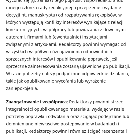
wycofać się (tj. zamiast tego poprosić współredaktora lub
innego członka rady redakcyjnej o przejrzenie i wydanie
decyzji nt. manuskryptu) od rozpatrywania rękopisów, w
których występują konflikty interesów wynikające z relacji
konkurencyjnych, współpracy lub powiązania z dowolnymi
autorami, firmami lub (ewentualnie) instytucjami
związanymi z artykułami. Redaktorzy powinni wymagać od
wszystkich współtwórców ujawnienia odpowiednich
sprzecznych interesów i opublikowania poprawek, jeśli
sprzeczne zainteresowania zostaną ujawnione po publikacji.
W razie potrzeby należy podjąć inne odpowiednie działania,
takie jak opublikowanie wycofania lub wyrażenie
zaniepokojenia.
Zaangażowanie i współpraca
: Redaktorzy powinni strzec
integralności opublikowanego materiału, wydając w razie
potrzeby poprawki i odwołania oraz ścigając podejrzane lub
domniemane niewłaściwe postępowanie w badaniach i
publikacji. Redaktorzy powinni również ścigać recenzenta i