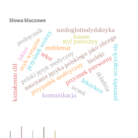
Słowa kluczowe
podręcznik
surdoglottodydaktyka
przyimek wtórny
nauczanie języka polskiego jako obcego
fonem
szyk wyrazów
styl potoczny
potrzeby uczących się
emblemat
lektor
polski język medyczny
biolekt
tekst
przyimek pierwotny
przypadek analityczny
kształcenie clil
składnia
leksykon
uczeń
komunikacja