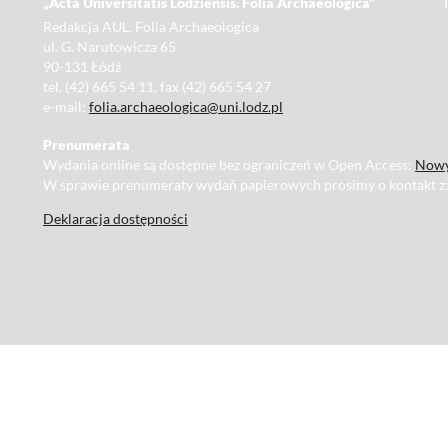
„Acta Universitatis Lodziensis. Folia Archaeologica”
Redakcja AUL. Folia Archaeologica
ul. G. Narutowicza 65
90-131 Łódź
tel. (42) 665 54 11, fax (42) 665 54 27
e-mail:
folia.archaeologica@uni.lodz.pl
Prenumerata
Wydania online są dostępne bez ograniczeń w Open Access:
Nowy
W sprawie prenumeraty wydań papierowych prosimy o kontakt z
Deklaracja dostępności