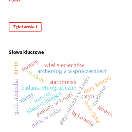
Zgłoś artykuł
Słowa kluczowe
trumny
wieś sieciechów
lubié
archeologia współczesności
charków
doły śmierci
aleja anstadta w Łodzi
starobielsk
gród sieciecha
miednoje
badania etnograficzne
miejsce
historia miejsca
mosty
gestapo w Łodzi
katyń
ostaszków
lezoux
pałac w nakle
bykownia