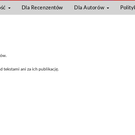
ość
Dla Recenzentów
Dla Autorów
Polity
tów.
 tekstami ani za ich publikację.