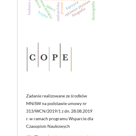
królestwo polskie
matryca
rękawice płytowe
Łęczyca
ikonografia
małopolska
poznań
miecz
biografia
krypta
Zadanie realizowane ze środków
MNiSW na podstawie umowy nr
313/WCN/2019/1 z dn. 28.08.2019
r. w ramach programu Wsparcie dla
Czasopism Naukowych