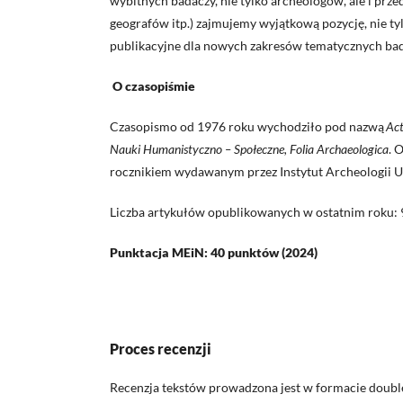
wybitnych badaczy, nie tylko archeologów, ale i prz
geografów itp.) zajmujemy wyjątkową pozycję, nie t
publikacyjne dla nowych zakresów tematycznych bad
O czasopiśmie
Czasopismo od 1976 roku wychodziło pod nazwą
Act
Nauki Humanistyczno – Społeczne, Folia Archaeologica
. 
rocznikiem wydawanym przez Instytut Archeologii U
Liczba artykułów opublikowanych w ostatnim roku: 
Punktacja MEiN: 40 punktów (2024
)
Proces recenzji
Recenzja tekstów prowadzona jest w formacie double