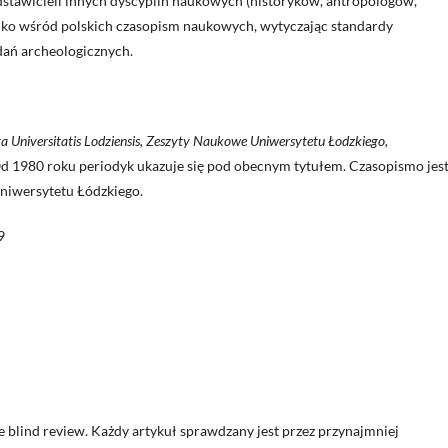
edstawicieli innych dyscyplin naukowych (historyków, antropologów,
ylko wśród polskich czasopism naukowych, wytyczając standardy
ań archeologicznych.
a Universitatis Lodziensis, Zeszyty Naukowe Uniwersytetu Łodzkiego,
Od 1980 roku periodyk ukazuje się pod obecnym tytułem. Czasopismo jes
niwersytetu Łódzkiego.
9
 blind review. Każdy artykuł sprawdzany jest przez przynajmniej