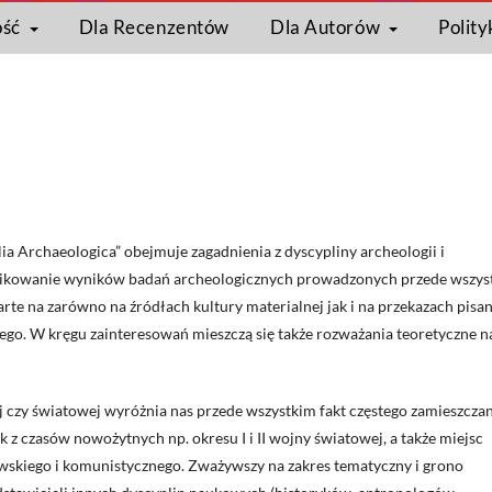
ość
Dla Recenzentów
Dla Autorów
Polity
lia Archaeologica” obejmuje zagadnienia z dyscypliny archeologii i
likowanie wyników badań archeologicznych prowadzonych przede wszys
rte na zarówno na źródłach kultury materialnej jak i na przekazach pisa
ego. W kręgu zainteresowań mieszczą się także rozważania teoretyczne n
ej czy światowej wyróżnia nas przede wszystkim fakt częstego zamieszcza
z czasów nowożytnych np. okresu I i II wojny światowej, a także miejsc
wskiego i komunistycznego. Zważywszy na zakres tematyczny i grono