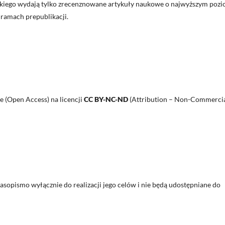
kiego wydają tylko zrecenznowane artykuły naukowe o najwyższym poz
ramach prepublikacji.
 (Open Access) na licencji
CC BY-NC-ND
(Attribution – Non-Commercia
sopismo wyłącznie do realizacji jego celów i nie będą udostępniane do