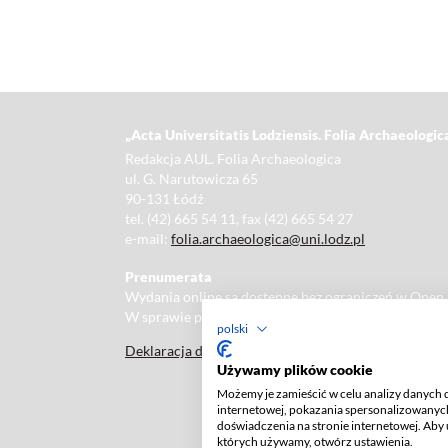
„Acta Universitatis Lodziensis. Folia Arc
Redakcja AUL. Folia Archaeologica
ul. G. Narutowicza 65
90-131 Łódź
tel. (42) 665 54 11, fax (42) 665 54 27
e-mail:
folia.archaeologica@uni.lodz.pl
Prenumerata
Wydania online są dostępne bez ograniczeń w Open
W sprawie prenumeraty wydań papierowych prosimy
polski
Deklaracja dostępności
Używamy plików cookie
Możemy je zamieścić w celu analizy danych 
internetowej, pokazania spersonalizowanych
doświadczenia na stronie internetowej. Aby 
których używamy, otwórz ustawienia.