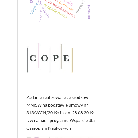
archeologia współczesności
ostaszków
nowożytność
pałac w nakle
bykownia
miejsce
biografia rzeczy
lezoux
t
Zadanie realizowane ze środków
MNiSW na podstawie umowy nr
313/WCN/2019/1 z dn. 28.08.2019
r. w ramach programu Wsparcie dla
Czasopism Naukowych