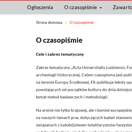
Ogłoszenia
O czasopiśmie
Zawart
Strona domowa
/
O czasopiśmie
O czasopiśmie
Cele i zakres tematyczny
Zakres tematyczny „Acta Universitatis Lodziensis. Fo
archeologii historycznej
.
Celem czasopisma jest pub
na terenie Europy Środkowej. FA publikuje teksty opa
powstających od początków kultury do dnia dzisiejsz
temat metod badawczych i metodologii.
Na arenie nie tylko krajowej, ale również europejski
na naszych łamach prac dotyczących badań stanowisk 
związanych z ludobójstwem totalitaryzmów faszysto