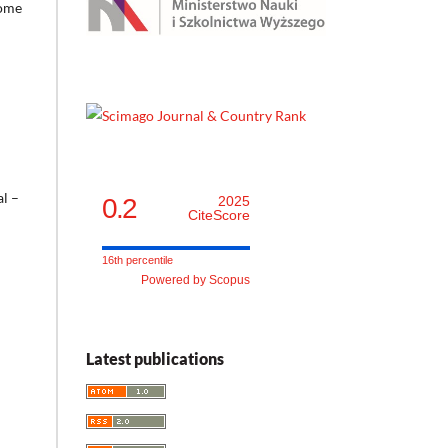
iome
l –
0.2
2025
CiteScore
16th percentile
Powered by Scopus
Latest publications