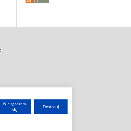
w
)
Nie zgadzam
Dostosuj
się