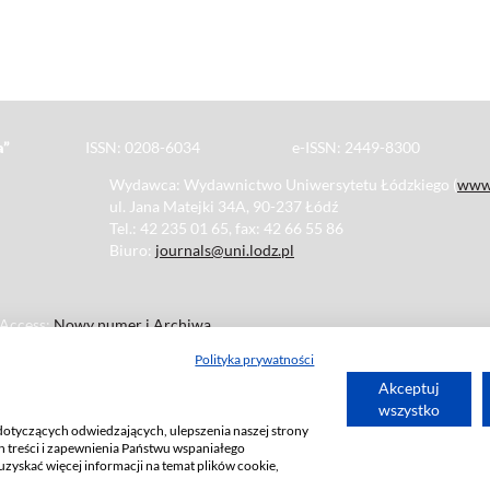
haeologica”
ISSN: 0208-6034 e-ISSN: 2449-8300
Wydawca: Wydawnictwo Uniwersytetu Łódzkiego (
ww
ul. Jana Matejki 34A, 90-237 Łódź
Tel.: 42 235 01 65, fax: 42 66 55 86
Biuro:
journals@uni.lodz.pl
 Access:
Nowy numer i Archiwa
 o kontakt z:
ksiegarnia@uni.lodz.pl
Polityka prywatności
Akceptuj
wszystko
dotyczących odwiedzających, ulepszenia naszej strony
 treści i zapewnienia Państwu wspaniałego
uzyskać więcej informacji na temat plików cookie,