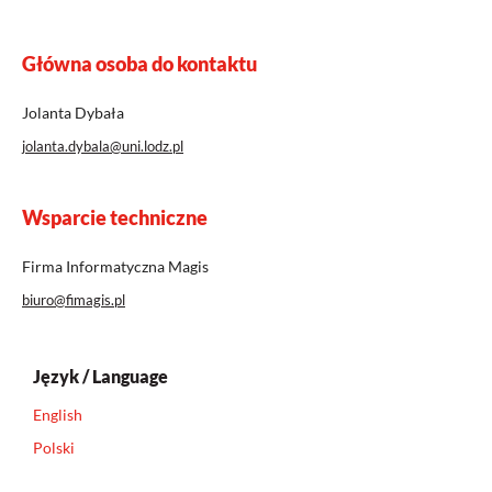
Główna osoba do kontaktu
Jolanta Dybała
jolanta.dybala@uni.lodz.pl
Wsparcie techniczne
Firma Informatyczna Magis
biuro@fimagis.pl
Język / Language
English
Polski