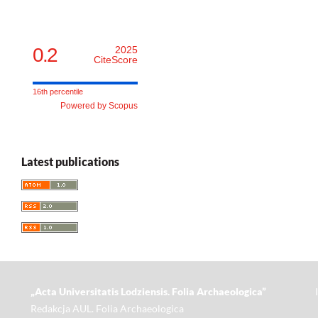
0.2
2025
CiteScore
16th percentile
Powered by Scopus
Latest publications
„Acta Universitatis Lodziensis. Folia Archaeologica”
Redakcja AUL. Folia Archaeologica