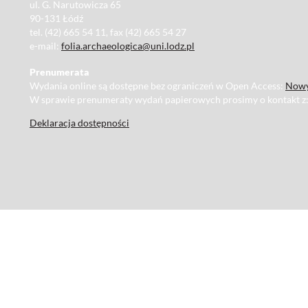
ul. G. Narutowicza 65
90-131 Łódź
tel. (42) 665 54 11, fax (42) 665 54 27
e-mail:
folia.archaeologica@uni.lodz.pl
Prenumerata
Wydania online są dostępne bez ograniczeń w Open Access:
Nowy
W sprawie prenumeraty wydań papierowych prosimy o kontakt z
Deklaracja dostępności