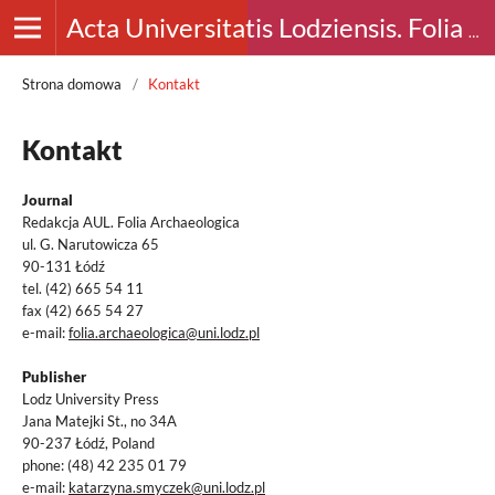
Acta Universitatis Lodziensis. Folia Archaeologica
Strona domowa
/
Kontakt
Kontakt
Journal
Redakcja AUL. Folia Archaeologica
ul. G. Narutowicza 65
90-131 Łódź
tel. (42) 665 54 11
fax (42) 665 54 27
e-mail:
folia.archaeologica@uni.lodz.pl
Publisher
Lodz University Press
Jana Matejki St., no 34A
90-237 Łódź, Poland
phone: (48) 42 235 01 79
e-mail:
katarzyna.smyczek@uni.lodz.pl