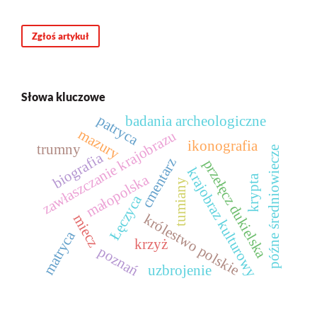
Zgłoś artykuł
Słowa kluczowe
patryca
badania archeologiczne
mazury
zawłaszczanie krajobrazu
ikonografia
trumny
późne średniowiecze
biografia
cmentarz
przełęcz dukielska
krajobraz kulturowy
małopolska
krypta
tumiany
Łęczyca
królestwo polskie
miecz
matryca
krzyż
poznań
uzbrojenie