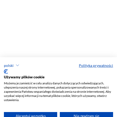
polski
Polityka prywatności
Używamy plików cookie
Możemy je zamieścić w celu analizy danych dotyczących odwiedzających,
ulepszenia naszej strony internetowej, pokazania spersonalizowanych treści i
zapewnienia Państwu wspaniałego doświadczenia na stronie internetowej. Aby
uzyskać więcej informacji na temat plików cookie, których używamy, otwórz
ustawienia.
Akceptuj wszystko
Nie zgadzam się