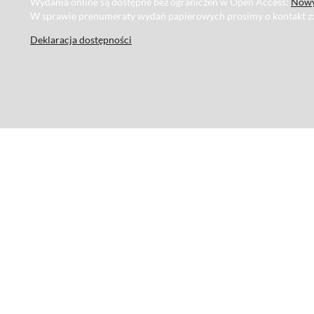
Wydania online są dostępne bez ograniczeń w Open Access:
Nowy
W sprawie prenumeraty wydań papierowych prosimy o kontakt z
Deklaracja dostępności