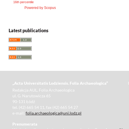
16th percentile
Powered by Scopus
Latest publications
„Acta Universitatis Lodziensis. Folia Archaeologica”
Redakcja AUL. Folia Archaeologica
ul. G. Narutowicza 65
90-131 Łódź
tel. (42) 665 54 11, fax (42) 665 54 27
e-mail:
folia.archaeologica@uni.lodz.pl
Prenumerata