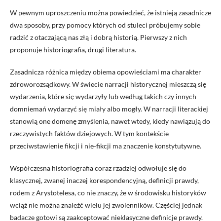
W pewnym uproszczeniu można powiedzieć, że istnieją zasadnicze
dwa sposoby, przy pomocy których od stuleci próbujemy sobie
radzić z otaczającą nas złą i dobrą historią. Pierwszy z nich
proponuje historiografia, drugi literatura.
Zasadnicza różnica między obiema opowieściami ma charakter
zdroworozsądkowy. W świecie narracji historycznej mieszczą się
wydarzenia, które się wydarzyły lub według takich czy innych
domniemań wydarzyć się miały albo mogły. W narracji literackiej
stanowią one domenę zmyślenia, nawet wtedy, kiedy nawiązują do
rzeczywistych faktów dziejowych. W tym kontekście
przeciwstawienie fikcji i nie-fikcji ma znaczenie konstytutywne.
Współczesna historiografia coraz rzadziej odwołuje się do
klasycznej, zwanej inaczej korespondencyjną, definicji prawdy,
rodem z Arystotelesa, co nie znaczy, że w środowisku historyków
wciąż nie można znaleźć wielu jej zwolenników. Częściej jednak
badacze gotowi są zaakceptować nieklasyczne definicje prawdy.