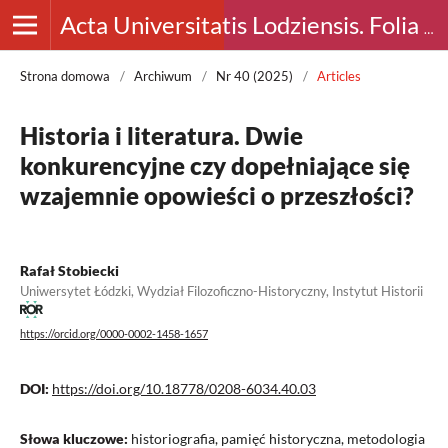
Acta Universitatis Lodziensis. Folia Archaeologica
Strona domowa
/
Archiwum
/
Nr 40 (2025)
/
Articles
Historia i literatura. Dwie
konkurencyjne czy dopełniające się
wzajemnie opowieści o przeszłości?
Rafał Stobiecki
Uniwersytet Łódzki, Wydział Filozoficzno-Historyczny, Instytut Historii
https://orcid.org/0000-0002-1458-1657
DOI:
https://doi.org/10.18778/0208-6034.40.03
Słowa kluczowe:
historiografia, pamięć historyczna, metodologia