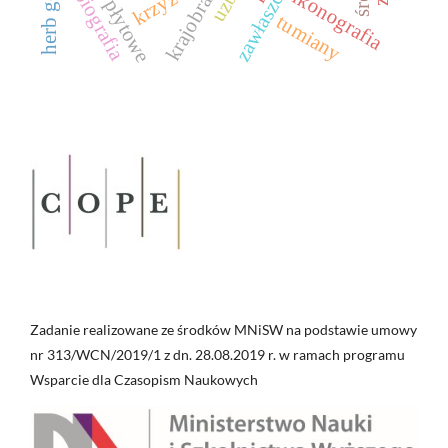
ikonografia
biografia
krzyż
tumiany
Zadanie realizowane ze środków MNiSW na podstawie umowy
nr 313/WCN/2019/1 z dn. 28.08.2019 r. w ramach programu
Wsparcie dla Czasopism Naukowych