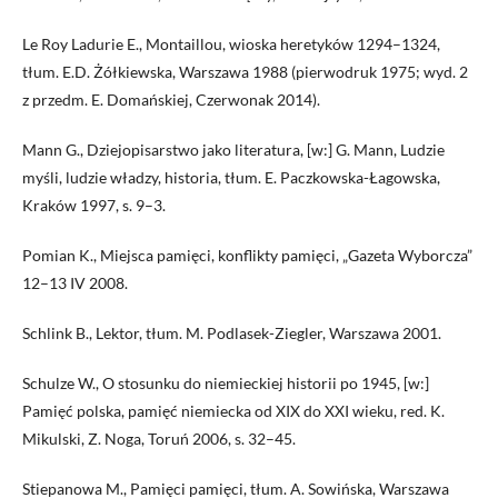
Le Roy Ladurie E., Montaillou, wioska heretyków 1294–1324,
tłum. E.D. Żółkiewska, Warszawa 1988 (pierwodruk 1975; wyd. 2
z przedm. E. Domańskiej, Czerwonak 2014).
Mann G., Dziejopisarstwo jako literatura, [w:] G. Mann, Ludzie
myśli, ludzie władzy, historia, tłum. E. Paczkowska-Łagowska,
Kraków 1997, s. 9–3.
Pomian K., Miejsca pamięci, konflikty pamięci, „Gazeta Wyborcza”
12–13 IV 2008.
Schlink B., Lektor, tłum. M. Podlasek-Ziegler, Warszawa 2001.
Schulze W., O stosunku do niemieckiej historii po 1945, [w:]
Pamięć polska, pamięć niemiecka od XIX do XXI wieku, red. K.
Mikulski, Z. Noga, Toruń 2006, s. 32–45.
Stiepanowa M., Pamięci pamięci, tłum. A. Sowińska, Warszawa