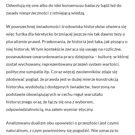
Odwołują się one albo do idei konsensusu badaczy bądź też do
zasady niesprzeczności z istniejącą wiedzą.
W powszechnej świadomości środowiska historyków otwiera się
więc furtka dla heretycko brzmiącej jeszcze nie tak dawno tezy o
pluralizmie prawd. Przekonania, że historia jest taka, jak piszący o
niej historyk. W tym kontekście zwraca się uwagę na rozliczne,
pozanaukowe uwarunkowania pracy dziejopisa – kulturę, w której
został wychowany, reprezentowany przezeń system wartości,
polityczne sympatie itp. Coraz więcej zwolenników zdaje się
zdobywać pogląd, że prawda jest w dużej mierze konstrukcją
historyka, wydobytą z dostępnych świadectw, tworzoną na
podstawie obowiązujących w cechu reguł warsztatu
historycznego oraz, że łączy się ona z wyborem,
odpowiedzialnością, ma zatem wymiar etyczny.
Analizowany dualizm obu opowieści o przeszłości jest czymś
naturalnym, z czym powinniśmy się pogodzić. Nie oznacza to