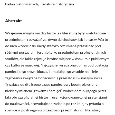
badań historycznych, literatura historyczna
Abstrakt
Wzajemne związki między historią i literaturą były wielokrotnie
przedmiotem rozważań zarówno dziejopisów, jak i pisarzy. Warto
do nich wrócić dziś, kiedy szeroko rozumiana przeszłość pod
różnymi postaciami jest nie tylko przedmiotem profesjonalnych
studiów, ale także zajmuje istotne miejsce w dyskursie publicznym
czy kulturze masowej. Najczęściej wraca ona do nas pod postacią
pamięci, tego słowa klucza, kumulującego w sobie nadzieje i
zagrożenia związane z obecnością przeszłości w naszym życiu.
Trwający od dłuższego czasu pamięciowy boom, określany
niekiedy mianem „rewanżu pamięci” wobec dominującego przez
lata obrazu oficjalnej historii, usankcjonowanego jej pretensjami
do naukowości, prowokuje do zadania po raz kolejny pytania o
różnice w postrzeganiu przeszłości przez historię i literaturę.