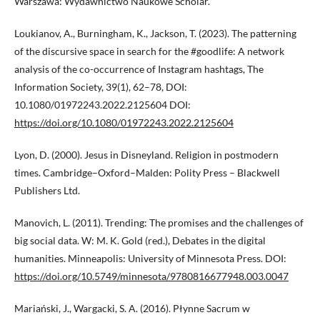
Warszawa: Wydawnictwo Naukowe Scholar.
Loukianov, A., Burningham, K., Jackson, T. (2023). The patterning
of the discursive space in search for the #goodlife: A network
analysis of the co-occurrence of Instagram hashtags, The
Information Society, 39(1), 62–78, DOI:
10.1080/01972243.2022.2125604 DOI:
https://doi.org/10.1080/01972243.2022.2125604
Lyon, D. (2000). Jesus in Disneyland. Religion in postmodern
times. Cambridge–Oxford–Malden: Polity Press – Blackwell
Publishers Ltd.
Manovich, L. (2011). Trending: The promises and the challenges of
big social data. W: M. K. Gold (red.), Debates in the digital
humanities. Minneapolis: University of Minnesota Press. DOI:
https://doi.org/10.5749/minnesota/9780816677948.003.0047
Mariański, J., Wargacki, S. A. (2016). Płynne Sacrum w