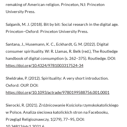
remaking of American religion. Princeton, NJ: Princeton
University Press.
Salganik, M. J. (2018). Bit by bit: Social research in the digital age.
Princeton–Oxford: Princeton University Press.
Santana, J., Husemann, K. C., Eckhardt, G. M. (2022). Digital
consumer spirituality. W: R. Llamas, R. Belk (red.), The Routledge
handbook of digital consumption (s. 262–375). Routledge. DOI:
https://doi.org/10.4324/9781003317524-34
Sheldrake, P. (2012). Spirituality: A very short introduction.
Oxford: OUP. DOI:
https://doi.org/10.1093/actrade/9780199588756.001.0001
Sierocki, R. (2021). Zróżnicowanie Kościoła rzymskokatolickiego
w Polsce. Analiza sieciowa katolickich stron na Facebooku,
Przegląd Religioznawczy, 1(279), 77–95, DOI:
10.34813/ptr1.2021.6