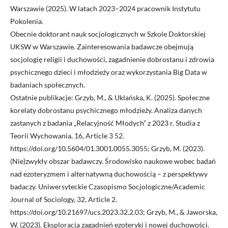
Warszawie (2025). W latach 2023–2024 pracownik Instytutu
Pokolenia.
Obecnie doktorant nauk socjologicznych w Szkole Doktorskiej
UKSW w Warszawie. Zainteresowania badawcze obejmują
socjologię religii i duchowości, zagadnienie dobrostanu i zdrowia
psychicznego dzieci i młodzieży oraz wykorzystania Big Data w
badaniach społecznych.
Ostatnie publikacje: Grzyb, M., & Uklańska, K. (2025). Społeczne
korelaty dobrostanu psychicznego młodzieży. Analiza danych
zastanych z badania „Relacyjność Młodych” z 2023 r. Studia z
Teorii Wychowania, 16, Article 3 52.
https://doi.org/10.5604/01.3001.0055.3055; Grzyb, M. (2023).
(Nie)zwykły obszar badawczy. Środowisko naukowe wobec badań
nad ezoteryzmem i alternatywną duchowością – z perspektywy
badaczy. Uniwersyteckie Czasopismo Socjologiczne/Academic
Journal of Sociology, 32, Article 2.
https://doi.org/10.21697/ucs.2023.32.2.03; Grzyb, M., & Jaworska,
W. (2023). Eksploracja zagadnień ezoteryki i nowej duchowości.