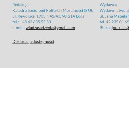
Redakcja
Wydawca
Katedra Socjologii Polityki i Moralności IS UŁ
Wydawnictwo Un
ul. Rewolucji 1905 r. 41/43, 90-214 Łódź
ul. Jana Matejki
tel.: +48 42 635 55 33
tel. 42 235 01 6
e-mail:
wladzasadzenia@gmail.com
Biuro:
journals@
Deklaracja dostępności