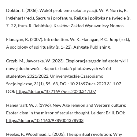
Doktór, T. (2006). Wokół problemu sekularyzacji. W: P. Norris, R.
Inglehart (red.), Sacrum i profanum. Religia i polityka na świecie (s.
7–22, tłum. R. Babińska). Kraków: Zakład Wydawniczy Nomos.
Flanagan, K. (2007). Introduction. W: K. Flanagan, P. C. Jupp (red.),
A sociology of spirituality (s. 1–22). Ashgate Publishing.
Grzyb, M., Jaworska, W. (2023). Eksploracja zagadnień ezoteryki i
nowej duchowości. Raport z badań pilotażowych wśród
studentów 2021/2022, Uniwersyteckie Czasopismo
Socjologiczne, 31(1), 55–63, DOI: 10.21697/ucs.2023.31.1.07
DOI:
https://doi.org/10.21697/ucs.2023.31.1.07
Hanegraaff, W. J. (1996). New Age religion and Western culture:
Esotericism in the mirror of secular thought. Leiden: Brill. DOI:
https://doi.org/10.1163/9789004378933
Heelas, P., Woodhead, L. (2005). The spiritual revolution: Why