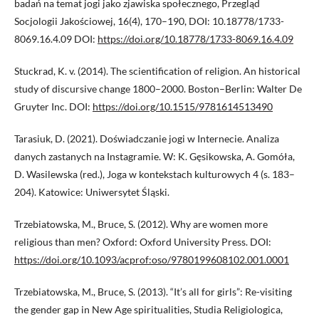
badań na temat jogi jako zjawiska społecznego, Przegląd
Socjologii Jakościowej, 16(4), 170–190, DOI: 10.18778/1733-
8069.16.4.09 DOI:
https://doi.org/10.18778/1733-8069.16.4.09
Stuckrad, K. v. (2014). The scientification of religion. An historical
study of discursive change 1800–2000. Boston–Berlin: Walter De
Gruyter Inc. DOI:
https://doi.org/10.1515/9781614513490
Tarasiuk, D. (2021). Doświadczanie jogi w Internecie. Analiza
danych zastanych na Instagramie. W: K. Gęsikowska, A. Gomóła,
D. Wasilewska (red.), Joga w kontekstach kulturowych 4 (s. 183–
204). Katowice: Uniwersytet Śląski.
Trzebiatowska, M., Bruce, S. (2012). Why are women more
religious than men? Oxford: Oxford University Press. DOI:
https://doi.org/10.1093/acprof:oso/9780199608102.001.0001
Trzebiatowska, M., Bruce, S. (2013). “It’s all for girls”: Re-visiting
the gender gap in New Age spiritualities, Studia Religiologica,