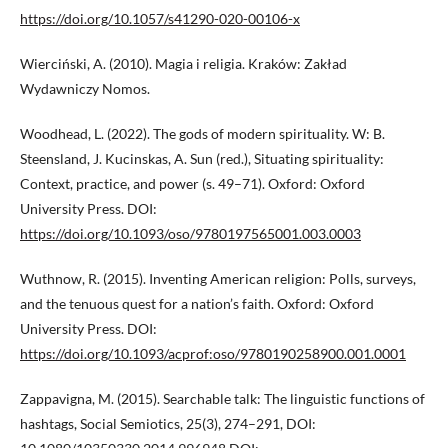
https://doi.org/10.1057/s41290-020-00106-x
Wierciński, A. (2010). Magia i religia. Kraków: Zakład
Wydawniczy Nomos.
Woodhead, L. (2022). The gods of modern spirituality. W: B.
Steensland, J. Kucinskas, A. Sun (red.), Situating spirituality:
Context, practice, and power (s. 49–71). Oxford: Oxford
University Press. DOI:
https://doi.org/10.1093/oso/9780197565001.003.0003
Wuthnow, R. (2015). Inventing American religion: Polls, surveys,
and the tenuous quest for a nation’s faith. Oxford: Oxford
University Press. DOI:
https://doi.org/10.1093/acprof:oso/9780190258900.001.0001
Zappavigna, M. (2015). Searchable talk: The linguistic functions of
hashtags, Social Semiotics, 25(3), 274–291, DOI: