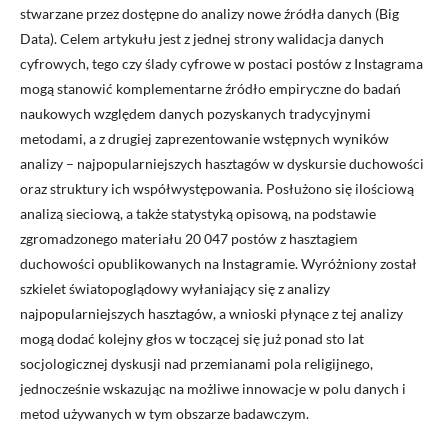
stwarzane przez dostępne do analizy nowe źródła danych (Big
Data). Celem artykułu jest z jednej strony walidacja danych
cyfrowych, tego czy ślady cyfrowe w postaci postów z Instagrama
mogą stanowić komplementarne źródło empiryczne do badań
naukowych względem danych pozyskanych tradycyjnymi
metodami, a z drugiej zaprezentowanie wstępnych wyników
analizy – najpopularniejszych hasztagów w dyskursie duchowości
oraz struktury ich współwystępowania. Posłużono się ilościową
analizą sieciową, a także statystyką opisową, na podstawie
zgromadzonego materiału 20 047 postów z hasztagiem
duchowości opublikowanych na Instagramie. Wyróżniony został
szkielet światopoglądowy wyłaniający się z analizy
najpopularniejszych hasztagów, a wnioski płynące z tej analizy
mogą dodać kolejny głos w toczącej się już ponad sto lat
socjologicznej dyskusji nad przemianami pola religijnego,
jednocześnie wskazując na możliwe innowacje w polu danych i
metod używanych w tym obszarze badawczym.