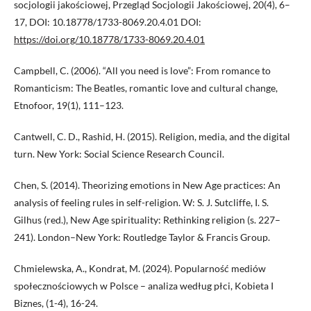
socjologii jakościowej, Przegląd Socjologii Jakościowej, 20(4), 6–
17, DOI: 10.18778/1733-8069.20.4.01 DOI:
https://doi.org/10.18778/1733-8069.20.4.01
Campbell, C. (2006). “All you need is love”: From romance to
Romanticism: The Beatles, romantic love and cultural change,
Etnofoor, 19(1), 111–123.
Cantwell, C. D., Rashid, H. (2015). Religion, media, and the digital
turn. New York: Social Science Research Council.
Chen, S. (2014). Theorizing emotions in New Age practices: An
analysis of feeling rules in self-religion. W: S. J. Sutcliffe, I. S.
Gilhus (red.), New Age spirituality: Rethinking religion (s. 227–
241). London–New York: Routledge Taylor & Francis Group.
Chmielewska, A., Kondrat, M. (2024). Popularność mediów
społecznościowych w Polsce – analiza według płci, Kobieta I
Biznes, (1-4), 16-24.