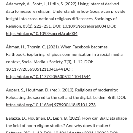
Adamczyk, A., Scott, J., Hitlin, S. (2022). Using internet derived
data to measure religion: Understanding how Google can provide
insight into cross-national religious differences, Sociology of
Religion, 83(2), 222–251, DOI: 10.1093/socrel/srab034 DOI:
https://doi.org/10.1093/socrel/srab034
Åhman, H., Thorén, C. (2021). When Facebook becomes
Faithbook: Exploring religious communication in a social media
context, Social Media + Society, 7(3), 1–12, DOI:
10.1177/20563051211041644 DOI:
https://doi.org/10.1177/20563051211041644
Aupers, S., Houtman, D. (red.). (2010). Religions of modernity:
Relocating the sacred to the self and the digital. Leiden: Brill. DOI:
https://doi.org/10.1163/ej.9789004184510.i-273
Balazka, D., Houtman, D., Lepri, B. (2021). How can Big Data shape
the field of non-religion studies? And why does it matter?
Patterns, 2(6), 1–12, DOI: 10.1016/j.patter.2021.100263 DOI: