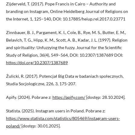
Zijderveld, T. (2017). Pope Francis in Cairo – Authority and
branding on Instagram, Online Heidelberg Journal of Religions on
the Internet, 1, 125–140, DOI: 10.17885/heiup.rel.2017.0.23771
Zinnbauer, B. J., Pargament, K. I., Cole, B., Rye, M. S., Butter, E. M.,
Belavich, T. G., Hipp, K. M., Scott, A. B., Kadar, J. L. (1997). Religion
and spirituality: Unfuzzying the fuzzy. Journal for the Scientific
Study of Religion, 36(4), 549–564, DOI: 10.2307/1387689 DOI:
https://doi.org/10.2307/1387689
Żulicki, R. (2017). Potencjał Big Data w badaniach społecznych,
Studia Socjologiczne, 226, 3, 175-207.
Apify. (2024). Pobrane z:
https://apify.com/
[dostęp: 28.10.2024].
Statista. (2025). Instagram users in Poland. Pobrane z:
https://www.statista.com/statistics/805469/instagram-users-
poland/
[dostęp: 30.01.2025].