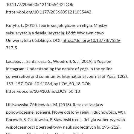
10.1177/20563051211055442 DOI:
https://doi.org/10.1177/20563051211055442
Kutyło, Ł. (2012). Teorie socjologiczne a religia. Między
sekularyzacją a desekularyzacją. Łódź: Wydawnictwo
Uniwersytetu Łódzkiego. DOI:
https://doi.org/10.18778/7525-
717-5
Lacasse, J., Santarossa, S., Woodruff, S. J. (2019). #Yoga on
Instagram: Understanding the nature of yoga in the online
conversation and community, International Journal of Yoga, 12(2),
153–157, DOI: 10.4103/ijoy.IJOY_50_18 DOI:
https://doi.org/10.4103/ijoy.IJOY_50_18
Libiszowska-Żółtkowska, M. (2018). Resakralizacja w
ponowoczesnej scenerii. Nowe odsłony religii i duchowości. W: I.
Borowik, S. Grotowska, P. Stawiński (red.), Religia wobec wyzwań
współczesności z perspektywy nauk społecznych (s. 195–212).