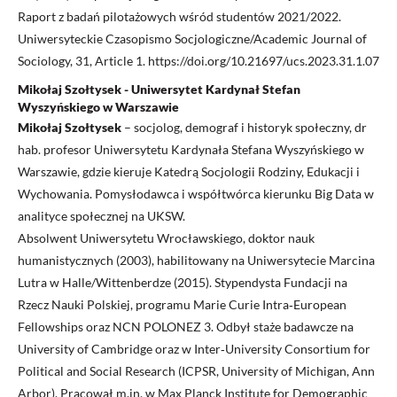
Raport z badań pilotażowych wśród studentów 2021/2022.
Uniwersyteckie Czasopismo Socjologiczne/Academic Journal of
Sociology, 31, Article 1. https://doi.org/10.21697/ucs.2023.31.1.07
Mikołaj Szołtysek - Uniwersytet Kardynał Stefan
Wyszyńskiego w Warszawie
Mikołaj Szołtysek
– socjolog, demograf i historyk społeczny, dr
hab. profesor Uniwersytetu Kardynała Stefana Wyszyńskiego w
Warszawie, gdzie kieruje Katedrą Socjologii Rodziny, Edukacji i
Wychowania. Pomysłodawca i współtwórca kierunku Big Data w
analityce społecznej na UKSW.
Absolwent Uniwersytetu Wrocławskiego, doktor nauk
humanistycznych (2003), habilitowany na Uniwersytecie Marcina
Lutra w Halle/Wittenberdze (2015). Stypendysta Fundacji na
Rzecz Nauki Polskiej, programu Marie Curie Intra‑European
Fellowships oraz NCN POLONEZ 3. Odbył staże badawcze na
University of Cambridge oraz w Inter‑University Consortium for
Political and Social Research (ICPSR, University of Michigan, Ann
Arbor). Pracował m.in. w Max Planck Institute for Demographic