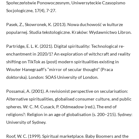
Społeczeństwie Ponowoczesnym, Uniwersyteckie Czasopismo
Socjologiczne, 17(4), 7-27.
Pasek, Z., Skowronek, K. (2013). Nowa duchowość w kulturze
popularnej. Studia tekstologiczne. Kraków: Wydawnictwo Libron.
Partridge, E. L. K. (2021). Digital spirituality: Technological re-
enchantment in 2020/1? An exploration of witchcraft and reality
shifting on TikTok as (post) modern spiritualities existing in
Wouter Hanegraaff’s “mirror of secular thought” (Praca
doktorska). London: SOAS University of London.
Possamai, A. (2001). A revisionist perspective on secularisation:
Alternative spiritualities, globalised consumer culture, and public
spheres. W: C. M. Cusack, P. Oldmeadow (red.), The end of
religions?: Religion in an age of globalisation (s. 200–215). Sydney:
University of Sydney.
Roof, W. C. (1999). Spiritual marketplace. Baby Boomers and the