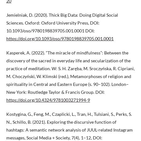
20
Jemielniak, D. (2020). Thick Big Data: Doing Digital Social
Sciences. Oxford: Oxford University Press, DOI:
10.1093/oso/9780198839705.001.0001 DOI:
https://doi.org/10.1093/oso/9780198839705.001.0001
Kasperek, A. (2022). “The miracle of mindfulness”: Between the
discovery of the sacred in everyday life and secularization of the
practice of meditation. W: S. H. Zaręba, M. Sroczyńska, R. Cipriani,
M. Choczyński, W. Klimski (red.), Metamorphoses of religion and
spirituality in Central and Eastern Europe (s. 90–102). London–
New York: Routledge Taylor & Francis Group. DOI:
https://doi.org/10.4324/9781003271994-9
Kostygina, G., Feng, M., Czaplicki, L., Tran, H., Tulsiani, S., Perks, S.
N., Schillo, B. (2021). Exploring the discursive function of
hashtags: A semantic network analysis of JUUL-related Instagram
messages, Social Media + Society, 7(4), 1–12, DOI: