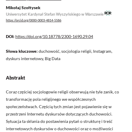
Mikołaj Szołtysek
Uniwersytet Kardynał Stefan Wyszyńskiego w Warszawie
https://orcid.org/0000-0003-4814-5586
DOI:
https://doi.org/10.18778/2300-1690.29.04
Słowa kluczowe:
duchowość, socjologia religii, Instagram,
dyskurs internetowy, Big Data
Abstrakt
Coraz częściej socjologowie religii obserwują nie tyle zanik, co
transformację pola religijnego we współczesnych
społeczeństwach. Częścią tych zmian jest pojawienie się w
przestrzeni Internetu dyskursów dotyczących duchowości.
Sytuacja ta skłania do postawienia pytań o strukturę i treść
internetowych dyskursów o duchowości oraz o możliwości