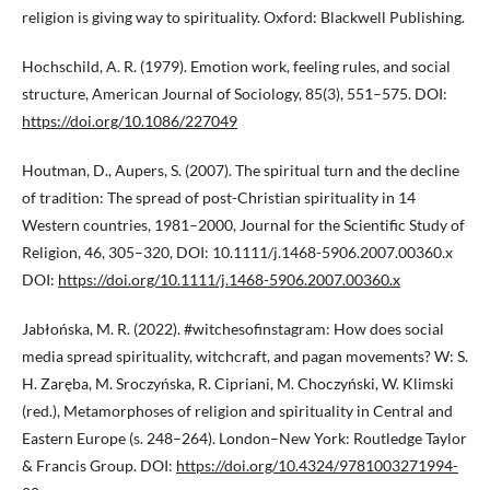
religion is giving way to spirituality. Oxford: Blackwell Publishing.
Hochschild, A. R. (1979). Emotion work, feeling rules, and social
structure, American Journal of Sociology, 85(3), 551–575. DOI:
https://doi.org/10.1086/227049
Houtman, D., Aupers, S. (2007). The spiritual turn and the decline
of tradition: The spread of post-Christian spirituality in 14
Western countries, 1981–2000, Journal for the Scientific Study of
Religion, 46, 305–320, DOI: 10.1111/j.1468-5906.2007.00360.x
DOI:
https://doi.org/10.1111/j.1468-5906.2007.00360.x
Jabłońska, M. R. (2022). #witchesofinstagram: How does social
media spread spirituality, witchcraft, and pagan movements? W: S.
H. Zaręba, M. Sroczyńska, R. Cipriani, M. Choczyński, W. Klimski
(red.), Metamorphoses of religion and spirituality in Central and
Eastern Europe (s. 248–264). London–New York: Routledge Taylor
& Francis Group. DOI:
https://doi.org/10.4324/9781003271994-