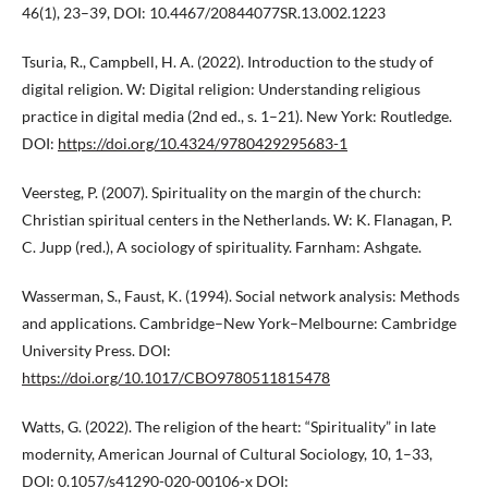
46(1), 23–39, DOI: 10.4467/20844077SR.13.002.1223
Tsuria, R., Campbell, H. A. (2022). Introduction to the study of
digital religion. W: Digital religion: Understanding religious
practice in digital media (2nd ed., s. 1–21). New York: Routledge.
DOI:
https://doi.org/10.4324/9780429295683-1
Veersteg, P. (2007). Spirituality on the margin of the church:
Christian spiritual centers in the Netherlands. W: K. Flanagan, P.
C. Jupp (red.), A sociology of spirituality. Farnham: Ashgate.
Wasserman, S., Faust, K. (1994). Social network analysis: Methods
and applications. Cambridge–New York–Melbourne: Cambridge
University Press. DOI:
https://doi.org/10.1017/CBO9780511815478
Watts, G. (2022). The religion of the heart: “Spirituality” in late
modernity, American Journal of Cultural Sociology, 10, 1–33,
DOI: 0.1057/s41290-020-00106-x DOI: