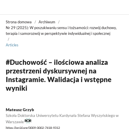
Władza Sądzenia
Strona domowa
/
Archiwum
/
Nr 29 (2025): W poszukiwaniu sensu i tożsamości: rozwój duchowy,
terapia i samorozwój w perspektywie indywidualnej i społecznej
/
Articles
#Duchowość – ilościowa analiza
przestrzeni dyskursywnej na
Instagramie. Walidacja i wstępne
wyniki
Mateusz Grzyb
Szkoła Doktorska Uniwersytetu Kardynała Stefana Wyszyńskiego w
Warszawie
https://orcid.org/0009-0002-7418-9312