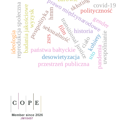
skłoting
prawo międzynarodowe
reprodukcja społeczna
covid-19
badania jakościowe
hmm
polityczność
postpolityka
wyzysk
gender
transitional justice
seksualność
film
historia
ideologia
uwspólnianie
kobiety
zsrs
ciało
pandemia
państwa bałtyckie
uto
desowietyzacja
przestrzeń publiczna