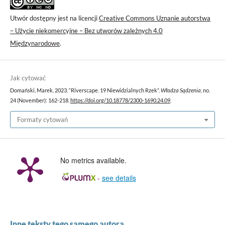
Utwór dostępny jest na licencji
Creative Commons Uznanie autorstwa
– Użycie niekomercyjne – Bez utworów zależnych 4.0
Międzynarodowe
.
Jak cytować
Domański, Marek. 2023. “Riverscape. 19 Niewidzialnych Rzek”.
Władza Sądzenia
, no.
24 (November): 162-218.
https://doi.org/10.18778/2300-1690.24.09
.
Formaty cytowań
No metrics available.
-
see details
Inne teksty tego samego autora