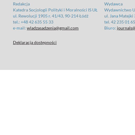
Redakcja
Wydawca
Katedra Socjologii Polityki i Moralności IS UŁ
Wydawnictwo Un
ul. Rewolucji 1905 r. 41/43, 90-214 Łódź
ul. Jana Matejki
tel.: +48 42 635 55 33
tel. 42 235 01 6
e-mail:
wladzasadzenia@gmail.com
Biuro:
journals@
Deklaracja dostępności