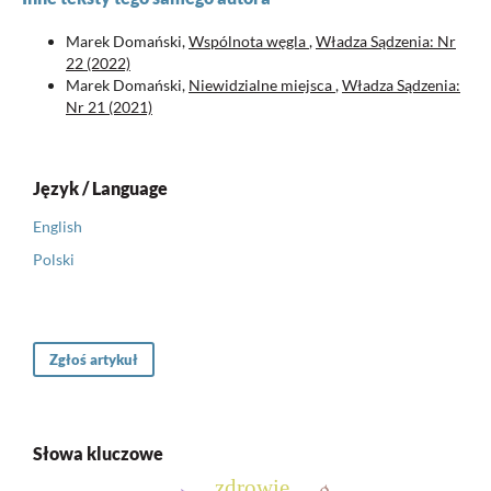
Marek Domański,
Wspólnota węgla
,
Władza Sądzenia: Nr
22 (2022)
Marek Domański,
Niewidzialne miejsca
,
Władza Sądzenia:
Nr 21 (2021)
Język / Language
English
Polski
Zgłoś artykuł
Słowa kluczowe
zdrowie