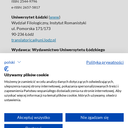
ISSN: 2544-9796
e-ISSN: 2657-5817
Uniwersytet Łódzki
(
www
)
Wydział Filologiczny, Instytut Romanistyki
ul. Pomorska 171/173
90-236 Łódź
translatorica@uni.lodz.pl
Wydawca: Wydawnictwo Uniwersytetu Łódzkiego
(
www
)
ul. Jana Matejki 34A, 90-237 Łódź
polski
Polityka prywatności
Tel.: 42 235 01 65, fax: 42 66 55 86
journals@uni.lodz.pl
Używamy plików cookie
Możemy je zamieścić w celu analizy danych dotyczących odwiedzających,
Deklaracja dostępności
ulepszenia naszej strony internetowej, pokazania spersonalizowanych treści i
zapewnienia Państwu wspaniałego doświadczenia na stronie internetowej. Aby
uzyskać więcej informacji na temat plików cookie, których używamy, otwórz
ustawienia.
Akceptuj wszystko
Nie zgadzam się