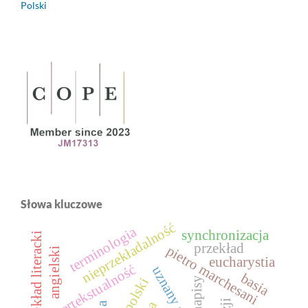
Polski
Słowa kluczowe
nieprzekładalność
terminologia
synchronizacja
przekład literacki
przekład
pietro marchesani
angielski
eucharystia
intertekstualność
basia
polski
napisy