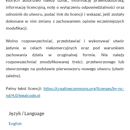
których autorstwo należy uznać, informację prawnoautorską,
informację licencyjną, notę o wyłączeniu odpowiedzialności oraz
odnośnik do utworu, podać link do licencji i wskazać, jeśli zostały
dokonane w nim zmiany z zachowaniem opisów wcześniejszych
modyfikacji.
Wolno rozpowszechniać, przedstawiać i wykonywać utwór
jedynie w celach niekomercyjnych oraz pod warunkiem
zachowania dzieła w oryginalnej formie. Nie należy
rozpowszechniać zmodyfikowanej treści, przetworzonego lub
stworzonego na podstawie pierwowzoru nowego utworu (utwór
zależny).
Pełny tekst licencji:
https://creativecommons.org/licenses/by-nc-
nd/4.0/legalcode.pl
Język / Language
English