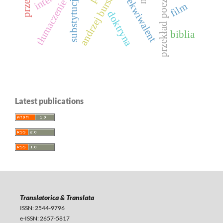
uznany ekwiwalent
andrzej bursa
przekład poezji
substytucja
tłumaczenie
film
doktryna
biblia
Latest publications
Translatorica & Translata
ISSN: 2544-9796
e-ISSN: 2657-5817