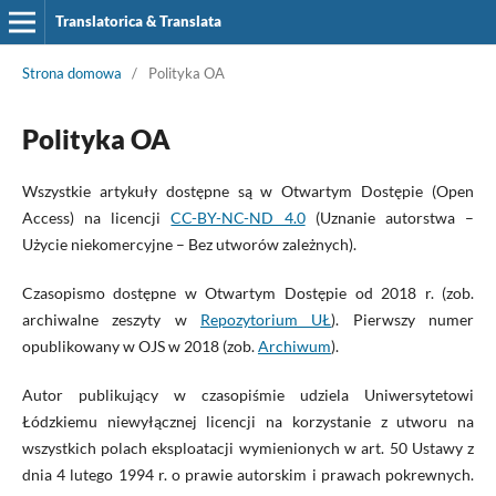
Translatorica & Translata
Strona domowa
/
Polityka OA
Polityka OA
Wszystkie artykuły dostępne są w Otwartym Dostępie (Open
Access) na licencji
CC-BY-NC-ND 4.0
(Uznanie autorstwa –
Użycie niekomercyjne – Bez utworów zależnych).
Czasopismo dostępne w Otwartym Dostępie od 2018 r. (zob.
archiwalne zeszyty w
Repozytorium UŁ
). Pierwszy numer
opublikowany w OJS w 2018 (zob.
Archiwum
).
Autor publikujący w czasopiśmie udziela Uniwersytetowi
Łódzkiemu niewyłącznej licencji na korzystanie z utworu na
wszystkich polach eksploatacji wymienionych w art. 50 Ustawy z
dnia 4 lutego 1994 r. o prawie autorskim i prawach pokrewnych.