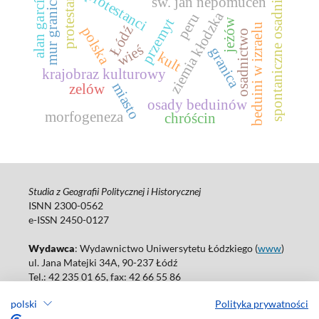
protestantyzm
spontaniczne osadnictwo
mur graniczny
protestanci
alan garcía
św. jan nepomucen
ziemia kłodzka
peru
przemyt
jeżów
beduini w izraelu
Łódź
polska
osadnictwo
wieś
granica
kult
krajobraz kulturowy
miasto
zelów
osady beduinów
morfogeneza
chróścin
Studia z Geografii Politycznej i Historycznej
ISNN 2300-0562
e-ISSN 2450-0127
Wydawca
: Wydawnictwo Uniwersytetu Łódzkiego (
www
)
ul. Jana Matejki 34A, 90-237 Łódź
Tel.: 42 235 01 65, fax: 42 66 55 86
Biuro: agnieszka.janicka@uni.lodz.pl
polski
Polityka prywatności