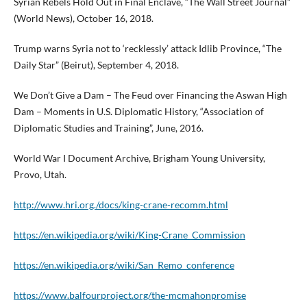
Syrian Rebels Hold Out in Final Enclave, “The Wall Street Journal”
(World News), October 16, 2018.
Trump warns Syria not to ‘recklessly’ attack Idlib Province, “The
Daily Star” (Beirut), September 4, 2018.
We Don’t Give a Dam – The Feud over Financing the Aswan High
Dam – Moments in U.S. Diplomatic History, “Association of
Diplomatic Studies and Training”, June, 2016.
World War I Document Archive, Brigham Young University,
Provo, Utah.
http://www.hri.org./docs/king-crane-recomm.html
https://en.wikipedia.org/wiki/King-Crane_Commission
https://en.wikipedia.org/wiki/San_Remo_conference
https://www.balfourproject.org/the-mcmahonpromise