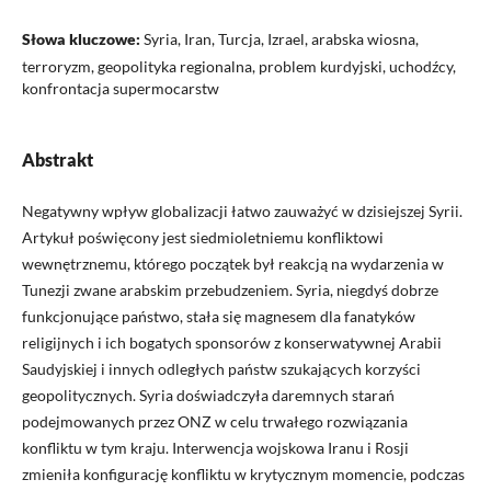
Słowa kluczowe:
Syria, Iran, Turcja, Izrael, arabska wiosna,
terroryzm, geopolityka regionalna, problem kurdyjski, uchodźcy,
konfrontacja supermocarstw
Abstrakt
Negatywny wpływ globalizacji łatwo zauważyć w dzisiejszej Syrii.
Artykuł poświęcony jest siedmioletniemu konfliktowi
wewnętrznemu, którego początek był reakcją na wydarzenia w
Tunezji zwane arabskim przebudzeniem. Syria, niegdyś dobrze
funkcjonujące państwo, stała się magnesem dla fanatyków
religijnych i ich bogatych sponsorów z konserwatywnej Arabii
Saudyjskiej i innych odległych państw szukających korzyści
geopolitycznych. Syria doświadczyła daremnych starań
podejmowanych przez ONZ w celu trwałego rozwiązania
konfliktu w tym kraju. Interwencja wojskowa Iranu i Rosji
zmieniła konfigurację konfliktu w krytycznym momencie, podczas