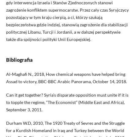
gdy interwencja Izraela i Stanów Zjednoczonych stanowi
zagrożenie konfliktem supermocarstw. Przez cały czas Syryjczycy
pozostający w tym kraju cierpią, a ci, którzy szukają
bezpieczeństwa gdzie indziej, stanowią zagrożenie dla stabilizacji
politycznej Libanu, Turcji i Jordanii, a w dalszej perspektywie
także dla spójności polityki Unii Europejskiej.
Bibliografia
Al-Maghafi N., 2018, How chemical weapons have helped bring
Assad to victory, BBC-BBC Arabic Panorama, October 14, 2018.
Can it get together? Syria’s disparate opposition must unite if it is
to topple the regime, “The Economist” (Middle East and Africa),
September 3, 2011.
Durham W.D, 2010, The 1920 Treaty of Sevres and the Struggle
for a Kurdish Homeland in Iraq and Turkey between the World