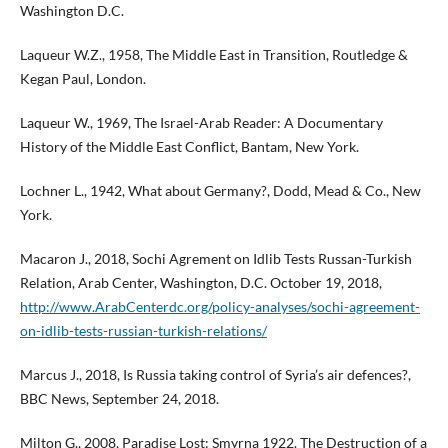
Washington D.C.
Laqueur W.Z., 1958, The Middle East in Transition, Routledge &
Kegan Paul, London.
Laqueur W., 1969, The Israel-Arab Reader: A Documentary
History of the Middle East Conflict, Bantam, New York.
Lochner L., 1942, What about Germany?, Dodd, Mead & Co., New
York.
Macaron J., 2018, Sochi Agrement on Idlib Tests Russan-Turkish
Relation, Arab Center, Washington, D.C. October 19, 2018,
http://www.ArabCenterdc.org/policy-analyses/sochi-agreement-
on-idlib-tests-russian-turkish-relations/
Marcus J., 2018, Is Russia taking control of Syria’s air defences?,
BBC News, September 24, 2018.
Milton G., 2008, Paradise Lost: Smyrna 1922. The Destruction of a