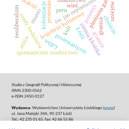
plemiona galilei
św. jan nepomucen
protestanci
białość
uniejów
kolonizacje
wieś
przemyt
neoliberalizm
peru
miasto
krajobraz kulturowy
osady beduinów
chróścin
granica
ziemia kłodzka
kult
Łódź
granice
protestantyzm
zelów
węgry
spontaniczne osadnictwo
Studia z Geografii Politycznej i Historycznej
ISNN 2300-0562
e-ISSN 2450-0127
Wydawca
: Wydawnictwo Uniwersytetu Łódzkiego (
www
)
ul. Jana Matejki 34A, 90-237 Łódź
Tel.: 42 235 01 65, fax: 42 66 55 86
Biuro: agnieszka.janicka@uni.lodz.pl