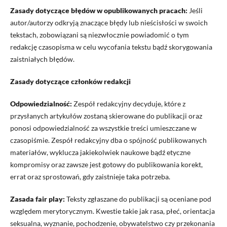
Zasady dotyczące błędów w opublikowanych pracach:
Jeśli
autor/autorzy odkryją znaczące błędy lub nieścisłości w swoich
tekstach, zobowiązani są niezwłocznie powiadomić o tym
redakcję czasopisma w celu wycofania tekstu bądź skorygowania
zaistniałych błędów.
Zasady dotyczące członków redakcji
Odpowiedzialność:
Zespół redakcyjny decyduje, które z
przysłanych artykułów zostaną skierowane do publikacji oraz
ponosi odpowiedzialność za wszystkie treści umieszczane w
czasopiśmie. Zespół redakcyjny dba o spójność publikowanych
materiałów, wyklucza jakiekolwiek naukowe bądź etyczne
kompromisy oraz zawsze jest gotowy do publikowania korekt,
errat oraz sprostowań, gdy zaistnieje taka potrzeba.
Zasada fair play:
Teksty zgłaszane do publikacji są oceniane pod
względem merytorycznym. Kwestie takie jak rasa, płeć, orientacja
seksualna, wyznanie, pochodzenie, obywatelstwo czy przekonania