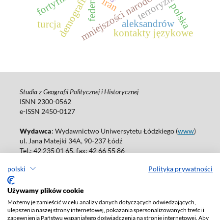
fortyfikacje
mniejszości narodowe
terroryzm
demografia
iran
polska
aleksandrów
turcja
kontakty językowe
Studia z Geografii Politycznej i Historycznej
ISNN 2300-0562
e-ISSN 2450-0127
Wydawca
: Wydawnictwo Uniwersytetu Łódzkiego (
www
)
ul. Jana Matejki 34A, 90-237 Łódź
Tel.: 42 235 01 65, fax: 42 66 55 86
Biuro: agnieszka.janicka@uni.lodz.pl
polski
Polityka prywatności
Deklaracja dostępności
Używamy plików cookie
Możemy je zamieścić w celu analizy danych dotyczących odwiedzających,
ulepszenia naszej strony internetowej, pokazania spersonalizowanych treści i
zapewnienia Państwu wspaniałego doświadczenia na stronie internetowej. Aby