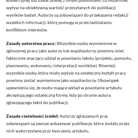
komercyjnej lub towarzyskiej z innym podmiotem, co może mieć
wpływ na obiektywną wartość przesyłanych do publikacji
wyników badań. Autorzy są zobowiązani do przekazania redakcji
wszelkich informacji, którę pomogą w przeciwdziałaniu
konfliktom interesów.
Zasady autorstwa pracy:
Wszystkie osoby wymienione w
zgłoszonej pracy jako autorzy lub współautorzy powinny mieć
faktycznie znaczący udział w powstaniu tekstu (projektu, pomysłu,
planowaniu, wykonaniu, interpretacji wyników). Również,
wszystkie osoby, które miały wpływ na ostateczny kształt pracy
powinny zostać wymienione jako współautorzy. Obowiązek
upewnienia się, że osoby mające wkład w powstanie artykułu
akceptują jego ostateczną formę, leży po stronie autora
zgłaszającego tekst do publikacji.
Zasada rzetelności źródeł:
Autorzy zgłaszanych prac
zobowiązani są zawsze wskazywać publikacje, które zostały przez
nich wykorzystane przy tworzeniu artykułu.