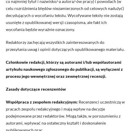
co najmniej tytuł i nazwisko/-a autora/-ów pracy) i powodach (w
celu rozróżnienia błędów niezamierzonych od celowych nadużyć)
decydujących o wycofaniu tekstu. Wycofywane teksty nie zostają
usunięte z opublikowanej wersji czasopisma, ale fakt ich
wycofania będzie wyraźnie oznaczony.
Redaktorzy zachęcają wszystkich zainteresowanych do
przesyłania uwag i opinii dotyczących opublikowanego materiału.
Członkowie redakcji, którzy są autorami i/lub współautorami
artykułu naukowego zgłoszonego do publikacji, są wyłączeni z
procesu jego wewnętrznej oraz zewnętrznej recenzji.
Zasady dotyczące recenzentów
Współpraca z zespołem redakcyjnym:
Recenzenci uczestniczą w
pracach zespołu redakcyjnego i mają wpływ na decyzje
podejmowane przez redaktorów. Mogą także, w porozumieniu z
autorami, wpływać na ostateczny kształt i doskonalenie
publikowanych prac.