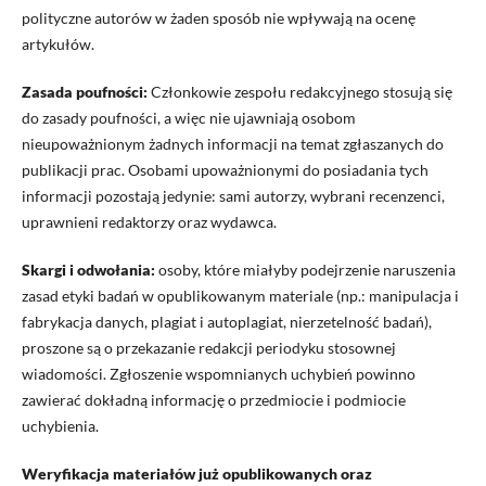
polityczne autorów w żaden sposób nie wpływają na ocenę
artykułów.
Zasada poufności:
Członkowie zespołu redakcyjnego stosują się
do zasady poufności, a więc nie ujawniają osobom
nieupoważnionym żadnych informacji na temat zgłaszanych do
publikacji prac. Osobami upoważnionymi do posiadania tych
informacji pozostają jedynie: sami autorzy, wybrani recenzenci,
uprawnieni redaktorzy oraz wydawca.
Skargi i odwołania:
osoby, które miałyby podejrzenie naruszenia
zasad etyki badań w opublikowanym materiale (np.: manipulacja i
fabrykacja danych, plagiat i autoplagiat, nierzetelność badań),
proszone są o przekazanie redakcji periodyku stosownej
wiadomości. Zgłoszenie wspomnianych uchybień powinno
zawierać dokładną informację o przedmiocie i podmiocie
uchybienia.
Weryfikacja materiałów już opublikowanych oraz