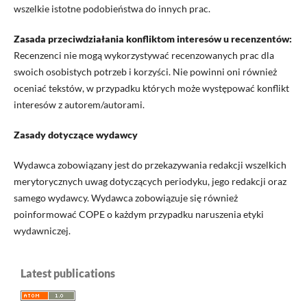
wszelkie istotne podobieństwa do innych prac.
Zasada przeciwdziałania konfliktom interesów u recenzentów:
Recenzenci nie mogą wykorzystywać recenzowanych prac dla
swoich osobistych potrzeb i korzyści. Nie powinni oni również
oceniać tekstów, w przypadku których może występować konflikt
interesów z autorem/autorami.
Zasady dotyczące wydawcy
Wydawca zobowiązany jest do przekazywania redakcji wszelkich
merytorycznych uwag dotyczących periodyku, jego redakcji oraz
samego wydawcy. Wydawca zobowiązuje się również
poinformować COPE o każdym przypadku naruszenia etyki
wydawniczej.
Latest publications