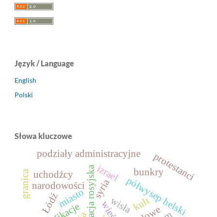
Język / Language
English
Polski
Słowa kluczowe
podziały administracyjne
protestanci
izrael
federacja rosyjska
bunkry
granica
uchodźcy
półwysep helski
syria
narodowości
miasto
Łódź
kult
wisła
wieś