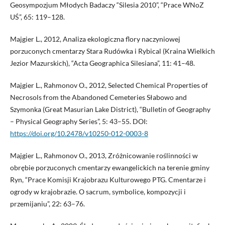
Geosympozjum Młodych Badaczy “Silesia 2010”, “Prace WNoZ
UŚ”, 65: 119–128.
Majgier L., 2012, Analiza ekologiczna flory naczyniowej
porzuconych cmentarzy Stara Rudówka i Rybical (Kraina Wielkich
Jezior Mazurskich), “Acta Geographica Silesiana”, 11: 41–48.
Majgier L., Rahmonov O., 2012, Selected Chemical Properties of
Necrosols from the Abandoned Cemeteries Słabowo and
Szymonka (Great Masurian Lake District), “Bulletin of Geography
– Physical Geography Series”, 5: 43–55. DOI:
https://doi.org/10.2478/v10250-012-0003-8
Majgier L., Rahmonov O., 2013, Zróżnicowanie roślinności w
obrębie porzuconych cmentarzy ewangelickich na terenie gminy
Ryn, “Prace Komisji Krajobrazu Kulturowego PTG. Cmentarze i
ogrody w krajobrazie. O sacrum, symbolice, kompozycji i
przemijaniu”, 22: 63–76.