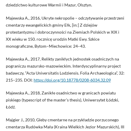
dziedzictwo kulturowe Warmii i Mazur, Olsztyn.
Majewska A., 2016, Ukryte nekropolie – odczytywanie przestrzeni
cmentarzy ewangelickich gminy Ełk, [in:] Z dziejów
protestantyzmu i dobroczynności na Ziemiach Polskich w XIX i
XX wieku w 150. rocznicę urodzin Matki Ewy. Szkice
monograficzne, Bytom–Miechowice: 24–43.
Majewska A., 2017, Relikty zanikłych jednostek osadniczych na
pograniczu mazursko-mazowieckim. Interdyscyplinarny project
badawczy, “Acta Universitatis Lodziensis. Folia Archaeologica”, 32:
215–235. DOI:
https://doi.org/10.18778/0208-6034.32.09
Majewska A., 2018, Zanikłe osadnictwo w granicach powiatu
piskiego (typescript of the master’s thesis), Uniwersytet Łódzki,
Łódź.
Majgier J., 2010, Gleby cmentarne na przykładzie porzuconego
cmentarza Rudówka Mała (Kraina Wielkich Jezior Mazurskich), III