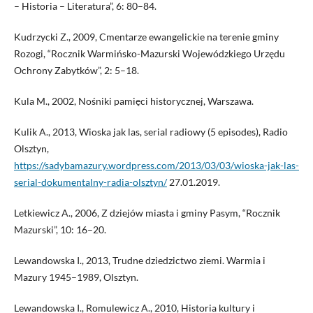
– Historia – Literatura”, 6: 80–84.
Kudrzycki Z., 2009, Cmentarze ewangelickie na terenie gminy
Rozogi, “Rocznik Warmińsko-Mazurski Wojewódzkiego Urzędu
Ochrony Zabytków”, 2: 5–18.
Kula M., 2002, Nośniki pamięci historycznej, Warszawa.
Kulik A., 2013, Wioska jak las, serial radiowy (5 episodes), Radio
Olsztyn,
https://sadybamazury.wordpress.com/2013/03/03/wioska-jak-las-
serial-dokumentalny-radia-olsztyn/
27.01.2019.
Letkiewicz A., 2006, Z dziejów miasta i gminy Pasym, “Rocznik
Mazurski”, 10: 16–20.
Lewandowska I., 2013, Trudne dziedzictwo ziemi. Warmia i
Mazury 1945–1989, Olsztyn.
Lewandowska I., Romulewicz A., 2010, Historia kultury i