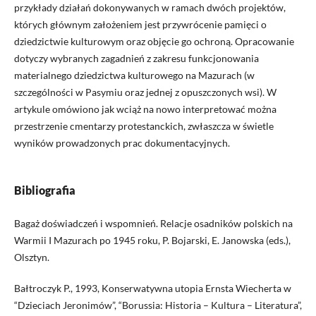
przykłady działań dokonywanych w ramach dwóch projektów,
których głównym założeniem jest przywrócenie pamięci o
dziedzictwie kulturowym oraz objęcie go ochroną. Opracowanie
dotyczy wybranych zagadnień z zakresu funkcjonowania
materialnego dziedzictwa kulturowego na Mazurach (w
szczególności w Pasymiu oraz jednej z opuszczonych wsi). W
artykule omówiono jak wciąż na nowo interpretować można
przestrzenie cmentarzy protestanckich, zwłaszcza w świetle
wyników prowadzonych prac dokumentacyjnych.
Bibliografia
Bagaż doświadczeń i wspomnień. Relacje osadników polskich na
Warmii I Mazurach po 1945 roku, P. Bojarski, E. Janowska (eds.),
Olsztyn.
Bałtroczyk P., 1993, Konserwatywna utopia Ernsta Wiecherta w
“Dzieciach Jeronimów”, “Borussia: Historia – Kultura – Literatura”,