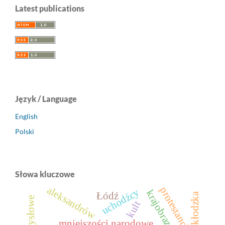
Latest publications
Język / Language
English
Polski
Słowa kluczowe
aleksandrów
protestanci
uchodźcy
Łódź
ziemia kłodzka
kult
mniejszości narodowe