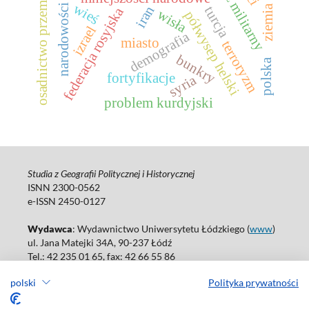
krajobraz militarny
osadnictwo przemysłowe
wieś
narodowości
iran
turcja
federacja rosyjska
wisła
półwysep helski
izrael
demografia
miasto
terroryzm
bunkry
polska
fortyfikacje
syria
problem kurdyjski
Studia z Geografii Politycznej i Historycznej
ISNN 2300-0562
e-ISSN 2450-0127
Wydawca
: Wydawnictwo Uniwersytetu Łódzkiego (
www
)
ul. Jana Matejki 34A, 90-237 Łódź
Tel.: 42 235 01 65, fax: 42 66 55 86
Biuro: agnieszka.janicka@uni.lodz.pl
polski
Polityka prywatności
Deklaracja dostępności