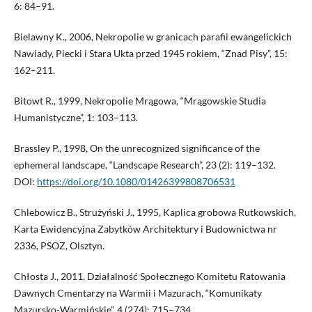
6: 84–91.
Bielawny K., 2006, Nekropolie w granicach parafii ewangelickich
Nawiady, Piecki i Stara Ukta przed 1945 rokiem, “Znad Pisy”, 15:
162–211.
Bitowt R., 1999, Nekropolie Mrągowa, “Mrągowskie Studia
Humanistyczne”, 1: 103–113.
Brassley P., 1998, On the unrecognized significance of the
ephemeral landscape, “Landscape Research”, 23 (2): 119–132.
DOI:
https://doi.org/10.1080/01426399808706531
Chlebowicz B., Strużyński J., 1995, Kaplica grobowa Rutkowskich,
Karta Ewidencyjna Zabytków Architektury i Budownictwa nr
2336, PSOZ, Olsztyn.
Chłosta J., 2011, Działalność Społecznego Komitetu Ratowania
Dawnych Cmentarzy na Warmii i Mazurach, “Komunikaty
Mazursko-Warmińskie”, 4 (274): 715–734.