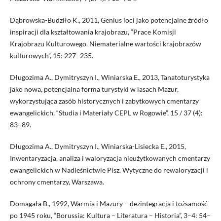
Dąbrowska-Budziło K., 2011, Genius loci jako potencjalne źródło
inspiracji dla kształtowania krajobrazu, “Prace Komisji
Krajobrazu Kulturowego. Niematerialne wartości krajobrazów
kulturowych”, 15: 227–235.
Długozima A., Dymitryszyn I., Winiarska E., 2013, Tanatoturystyka
jako nowa, potencjalna forma turystyki w lasach Mazur,
wykorzystująca zasób historycznych i zabytkowych cmentarzy
ewangelickich, “Studia i Materiały CEPL w Rogowie”, 15 / 37 (4):
83–89.
Długozima A., Dymitryszyn I., Winiarska-Lisiecka E., 2015,
Inwentaryzacja, analiza i waloryzacja nieużytkowanych cmentarzy
ewangelickich w Nadleśnictwie Pisz. Wytyczne do rewaloryzacji i
ochrony cmentarzy, Warszawa.
Domagała B., 1992, Warmia i Mazury – dezintegracja i tożsamość
po 1945 roku, “Borussia: Kultura – Literatura – Historia”, 3–4: 54–