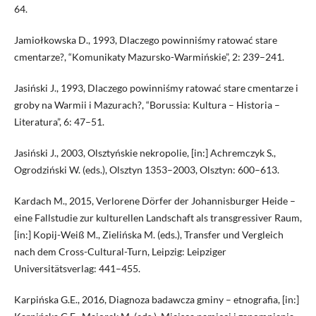
64.
Jamiołkowska D., 1993, Dlaczego powinniśmy ratować stare
cmentarze?, “Komunikaty Mazursko-Warmińskie”, 2: 239–241.
Jasiński J., 1993, Dlaczego powinniśmy ratować stare cmentarze i
groby na Warmii i Mazurach?, “Borussia: Kultura – Historia –
Literatura”, 6: 47–51.
Jasiński J., 2003, Olsztyńskie nekropolie, [in:] Achremczyk S.,
Ogrodziński W. (eds.), Olsztyn 1353–2003, Olsztyn: 600–613.
Kardach M., 2015, Verlorene Dörfer der Johannisburger Heide –
eine Fallstudie zur kulturellen Landschaft als transgressiver Raum,
[in:] Kopij-Weiß M., Zielińska M. (eds.), Transfer und Vergleich
nach dem Cross-Cultural-Turn, Leipzig: Leipziger
Universitätsverlag: 441–455.
Karpińska G.E., 2016, Diagnoza badawcza gminy – etnografia, [in:]