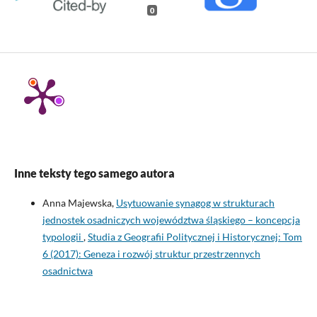
0
Inne teksty tego samego autora
Anna Majewska,
Usytuowanie synagog w strukturach
jednostek osadniczych województwa śląskiego – koncepcja
typologii
,
Studia z Geografii Politycznej i Historycznej: Tom
6 (2017): Geneza i rozwój struktur przestrzennych
osadnictwa