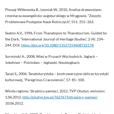
Ploszaj-Witkowska B., Leoniak W., 2010, Analiza drzewostanu
cmentarza ewangelicko-augsburskiego w Mrągowie, “Zeszyty
Problemowe Postępów Nauk Rolniczych”, 551: 255–262.
Seaton A.V., 1996, From Thanatopsis to Thanatourism. Guided by
the Dark, “International Journal of Heritage Studies”, 2 (4): 234–
244. DOI:
https://doi.org/10.1080/13527259608722178
Surminski A., 2008, Wieś w Prusach Wschodnich. Jäglack –
Jokehnen – Polninken – Jegławki, Neulengbach.
Tanaś S., 2006, Tanatoturystyka – kontrowersyjne oblicze turystyki
kulturowej, “Peregrinus Cracoviensis”, 17: 85–100.
Winda regionu: Strażnicy pamięci, 2012, TVP Olsztyn, emission:
1.06.2012,
http://olsztyn.tvp.pl/7627673/straznicy-pamieci
10.06.2012.