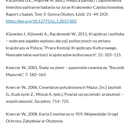
Karpińska G.E., Majorek M. (eds.), Miejsca pamięci i zapomnienia.
Interdyscyplinarne badania na Jurze Krakowsko-Częstochowskiej.
Raport z badań, Tom 3: Gmina Olsztyn, Łódź: 21–49. DOI:
https://doi.org/10.12775/LL.1.2017.002
Kijowska J., Kijowski A., Rączkowski W., 2011, Krajobraz i polityka
– wybrane aspekty wpływu decyzji politycznych na zmiany
krajobrazu w Polsce, “Prace Komisji Krajobrazu Kulturowego.
Niematerialne wartości krajobrazów kulturowych”, 15: 103–115.
Knercer W., 2003, Ślady na ziemi – pasymskie cmentarze, “Rocznik
Mazurski”, 7: 160–163.
Knercer W., 2006, Cmentarze południowych Mazur, [in:] Jasiński
G., Kudrzycki Z., Misiuk A. (eds.), Powiat szczycieński: przeszłość –
współczesność, Szczytno: 714–725.
Knercer W., 2008, Karta Cmentarza nr 959, Wojewódzki Urząd
Ochrony Zabytków w Olsztynie.