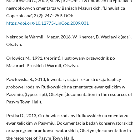
Mazurowska A., 2009, Ślady przeszłości w imionach na epitafiach
nagrobkowych cmentarza w Baniach Mazurskich, “Linguistica
Copernicana”, 2 (2): 247–259. DOI:
https://doi.org/10.12775/LinCop.2009.031
Nekropolie Warmii i Mazur, 2016, W. Knercer, B. Wacławik (eds.),
Olsztyn.
Orłowicz M., 1991, (reprint), Ilustrowany przewodnik po
Mazurach Pruskich i Warmii, Olsztyn.
Pawłowska B., 2013, Inwentaryzacja i rekonstrukcja kaplicy
grobowej rodziny Rutkowskich na cmentarzu ewangelickim w
Pasymiu, (typescript), Olsztyn (documentation in the resources of
Pasym Town Hall).
Pestka D., 2013, Grobowiec rodziny Rutkowskich na cmentarzu
ewangelickim w Pasymiu. Dokumentacja badań konserwatorskich
oraz program prac konserwatorskich, Olsztyn (documentation in
the resources of Pasym Town Hall).