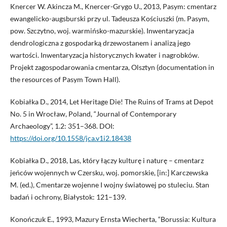
Knercer W. Akincza M., Knercer-Grygo U., 2013, Pasym: cmentarz
ewangelicko-augsburski przy ul. Tadeusza Kościuszki (m. Pasym,
pow. Szczytno, woj. warmińsko-mazurskie). Inwentaryzacja
dendrologiczna z gospodarką drzewostanem i analizą jego
wartości. Inwentaryzacja historycznych kwater i nagrobków.
Projekt zagospodarowania cmentarza, Olsztyn (documentation in
the resources of Pasym Town Hall).
Kobiałka D., 2014, Let Heritage Die! The Ruins of Trams at Depot
No. 5 in Wrocław, Poland, “Journal of Contemporary
Archaeology”, 1.2: 351–368. DOI:
https://doi.org/10.1558/jca.v1i2.18438
Kobiałka D., 2018, Las, który łączy kulturę i naturę – cmentarz
jeńców wojennych w Czersku, woj. pomorskie, [in:] Karczewska
M. (ed.), Cmentarze wojenne I wojny światowej po stuleciu. Stan
badań i ochrony, Białystok: 121–139.
Konończuk E., 1993, Mazury Ernsta Wiecherta, “Borussia: Kultura