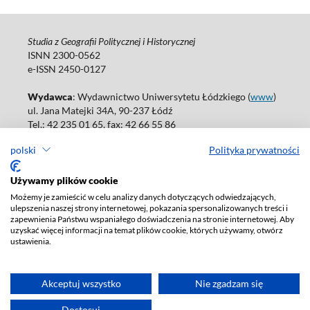
Studia z Geografii Politycznej i Historycznej
ISNN 2300-0562
e-ISSN 2450-0127
Wydawca
: Wydawnictwo Uniwersytetu Łódzkiego (
www
)
ul. Jana Matejki 34A, 90-237 Łódź
Tel.: 42 235 01 65, fax: 42 66 55 86
Biuro: agnieszka.janicka@uni.lodz.pl
polski
Polityka prywatności
Deklaracja dostępności
Używamy plików cookie
Możemy je zamieścić w celu analizy danych dotyczących odwiedzających,
ulepszenia naszej strony internetowej, pokazania spersonalizowanych treści i
zapewnienia Państwu wspaniałego doświadczenia na stronie internetowej. Aby
uzyskać więcej informacji na temat plików cookie, których używamy, otwórz
ustawienia.
Akceptuj wszystko
Nie zgadzam się
Dostosuj