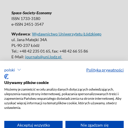
Space-Society-Economy
ISSN 1733-3180
e-ISSN 2451-3547
Wydawca
:
Wydawnictwo Uniwersytetu Łódzkiego
ul. Jana Matejki 34A
PL-90-237 Łódź
Tel.: +48 42 235 01 65, fax: +48 42 66 55 86
E-Mail:
journals@uni.lodz.pl
polski
Polityka prywatności
Używamy plików cookie
Deklaracja dostępności
Możemy je zamieścić w celu analizy danych dotyczących odwiedzających,
ulepszenia naszej strony internetowej, pokazania spersonalizowanych treści i
zapewnienia Państwu wspaniałego doświadczenia na stronie internetowej. Aby
uzyskać więcej informacji na temat plików cookie, których używamy, otwórz
ustawienia.
Akceptuj wszystko
Nie zgadzam się