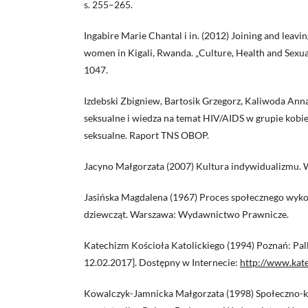
s. 255–265.
Ingabire Marie Chantal i in. (2012) Joining and leavi
women in Kigali, Rwanda. „Culture, Health and Sexualit
1047.
Izdebski Zbigniew, Bartosik Grzegorz, Kaliwoda An
seksualne i wiedza na temat HIV/AIDS w grupie kobi
seksualne. Raport TNS OBOP.
Jacyno Małgorzata (2007) Kultura indywidualizmu.
Jasińska Magdalena (1967) Proces społecznego wyk
dziewcząt. Warszawa: Wydawnictwo Prawnicze.
Katechizm Kościoła Katolickiego (1994) Poznań: Pal
12.02.2017]. Dostępny w Internecie:
http://www.kat
Kowalczyk-Jamnicka Małgorzata (1998) Społeczno