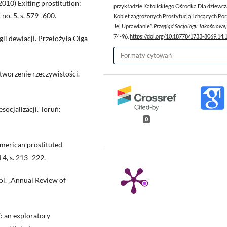
2010) Exiting prostitution:
przykładzie Katolickiego Ośrodka Dla dziewczą
 no. 5, s. 579–600.
Kobiet zagrożonych Prostytucją I chcących Por
Jej Uprawianie”.
Przegląd Socjologii Jakościowej
74-96.
https://doi.org/10.18778/1733-8069.14.
gii dewiacji. Przełożyła Olga
Formaty cytowań
tworzenie rzeczywistości.
esocjalizacji. Toruń:
0
American prostituted
 4, s. 213–222.
ol. „Annual Review of
e”: an exploratory