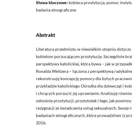
Słowa kluczowe:
kobieca prostytucja, pomoc instyt
badania etnograficzne
Abstrakt
Literatura przedmiotu w niewielkim stopniu dotyczy
kobietom porzucającym prostytucję. Szczególnie br
perspektywy katolickiej, która bywa – jak w przypad
Ronalda Weitzera – łączona z perspektywą radykaln
rekonstruuję koncepcję pomocy dla byłych pracowni
przykładzie katolickiego Ośrodka dla dziewcząt i kob
i chcących porzucić jej uprawianie. Analizuję równie
odnośnie prostytucji, prostytutek i tego, jak powin
rezygnacji ze świadczenia usług seksualnych. Swoje
badaniach etnograficznych, które prowadziłam (z pr
2016.