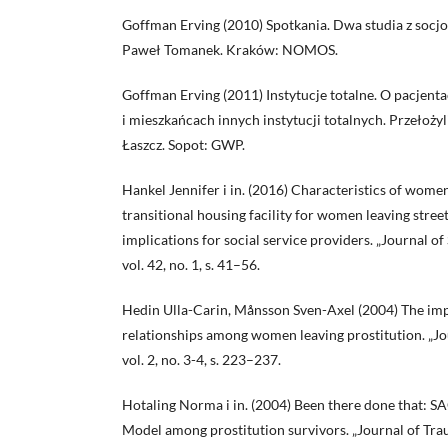
Goffman Erving (2010) Spotkania. Dwa studia z socjol
Paweł Tomanek. Kraków: NOMOS.
Goffman Erving (2011) Instytucje totalne. O pacjenta
i mieszkańcach innych instytucji totalnych. Przełoży
Łaszcz. Sopot: GWP.
Hankel Jennifer i in. (2016) Characteristics of women
transitional housing facility for women leaving stree
implications for social service providers. „Journal of
vol. 42, no. 1, s. 41–56.
Hedin Ulla-Carin, Månsson Sven-Axel (2004) The im
relationships among women leaving prostitution. „Jo
vol. 2, no. 3-4, s. 223–237.
Hotaling Norma i in. (2004) Been there done that: S
Model among prostitution survivors. „Journal of Traum