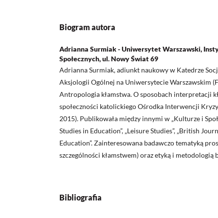
Biogram autora
Adrianna Surmiak - Uniwersytet Warszawski, Ins
Społecznych, ul. Nowy Świat 69
Adrianna Surmiak, adiunkt naukowy w Katedrze Socjo
Aksjologii Ogólnej na Uniwersytecie Warszawskim (F
Antropologia kłamstwa. O sposobach interpretacji k
społeczności katolickiego Ośrodka Interwencji Kry
2015). Publikowała między innymi w „Kulturze i Społe
Studies in Education”, „Leisure Studies”, „British Jour
Education”. Zainteresowana badawczo tematyką prost
szczególności kłamstwem) oraz etyką i metodologią 
Bibliografia