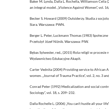
Baker M. Lynda, Dalla L. Rochella, Williamson Celia (
an integral model. „Violence Against Women”, vol. 16,
Becker S. Howard (2009) Outsiderzy. Studia z socjolo
Siara. Warszawa: PWN.
Berger L. Peter, Luckmann Thomas (1983) Społeczne 
Przełożył Józef Niżnik. Warszawa: PIW.
Bębas Sylwester, red., (2015) Rola religii w procesie r
Wydawnictwo Edukacyjne Akapit.
Carter Vednita (2004) Providing service to African 
women. „Journal of Trauma Practice”, vol. 2, no. 3 and
Conrad Peter (1992) Medicalization and social contr
Sociology”, vol. 18, s. 209–232.
Dalla Rochelle L. (2006) „You can’t hustle all your lif