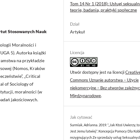
Tom 14 Nr 1 (2018): Usługi seksualn
teorie, badania, praktyki społeczne
Dział
tytut Stosowanych Nauk
Artykuł
logii Moralności i
Licencja
UGA 5). Autorka książki
łamstwa na przykładzie
zysowej (Nomos, Kraków
Utwór dostępny jest na licencji
Creativ
czeństwie”, „Critical
Commons Uznanie autorstwa – Użycie
nal of Sociology of
niekomercyjne – Bez utworów zależnyc
ytucji, moralności (w
Międzynarodowe
.
badań jakościowych.
Jak cytować
Surmiak, Adrianna. 2019. “„Jak Ktoś Uwierzy, t
Jest Jemu łatwiej”. Koncepcja Pomocy Dla Kob
rezygnujących Ze sprzedaży usług Seksualnyc