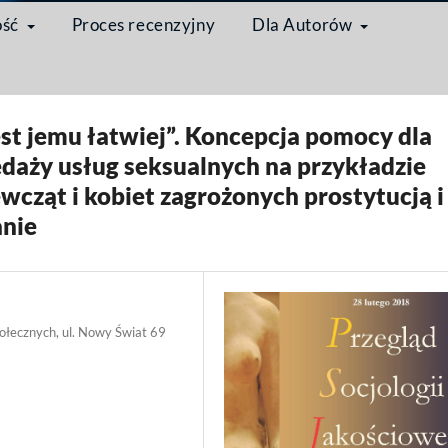
ość
Proces recenzyjny
Dla Autorów
ługi seksualne – teorie, badania, praktyki społeczne
/
Artykuł
est jemu łatwiej”. Koncepcja pomocy dla
edaży usług seksualnych na przykładzie
wcząt i kobiet zagrożonych prostytucją i
anie
łecznych, ul. Nowy Świat 69