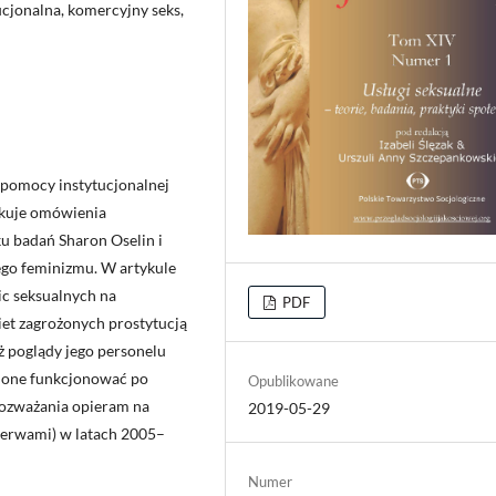
ucjonalna, komercyjny seks,
 pomocy instytucjonalnej
akuje omówienia
ku badań Sharon Oselin i
ego feminizmu. W artykule
c seksualnych na
PDF
iet zagrożonych prostytucją
ż poglądy jego personelu
ny one funkcjonować po
Opublikowane
 rozważania opieram na
2019-05-29
zerwami) w latach 2005–
Numer