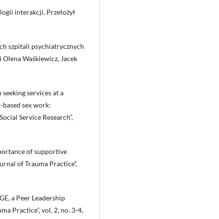
ogii interakcji. Przełożył
ch szpitali psychiatrycznych
li Olena Waśkiewicz, Jacek
 seeking services at a
t-based sex work:
 Social Service Research”,
portance of supportive
urnal of Trauma Practice”,
AGE, a Peer Leadership
a Practice”, vol. 2, no. 3-4,