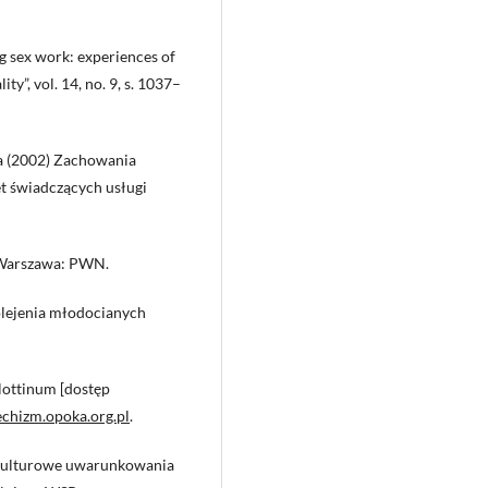
ng sex work: experiences of
y”, vol. 14, no. 9, s. 1037–
na (2002) Zachowania
et świadczących usługi
 Warszawa: PWN.
olejenia młodocianych
lottinum [dostęp
echizm.opoka.org.pl
.
-kulturowe uwarunkowania