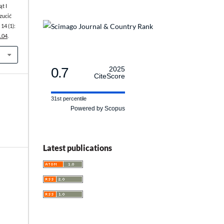
t I
zucić
14 (1):
1.04
.
0.7
2025
CiteScore
31st percentile
Powered by Scopus
Latest publications