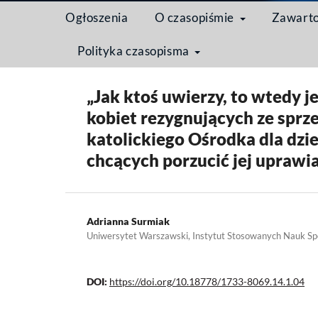
Ogłoszenia
O czasopiśmie
Zawart
Polityka czasopisma
Strona domowa
/
Archiwum
/
Tom 14 Nr 1 (2018): Us
„Jak ktoś uwierzy, to wtedy j
kobiet rezygnujących ze sprz
katolickiego Ośrodka dla dzie
chcących porzucić jej uprawi
Adrianna Surmiak
Uniwersytet Warszawski, Instytut Stosowanych Nauk Spo
DOI:
https://doi.org/10.18778/1733-8069.14.1.04