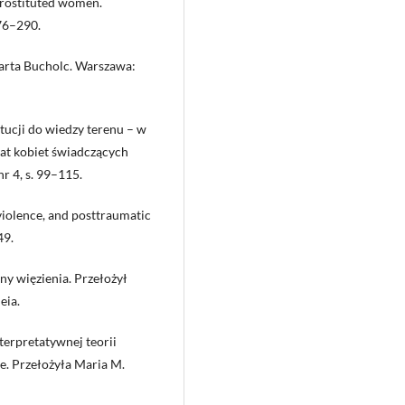
 prostituted women.
276–290.
Marta Bucholc. Warszawa:
tucji do wiedzy terenu – w
at kobiet świadczących
r 4, s. 99–115.
violence, and posttraumatic
49.
ny więzienia. Przełożył
eia.
terpretatywnej teorii
je. Przełożyła Maria M.