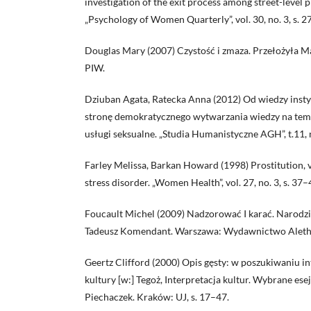
investigation of the exit process among street-level
„Psychology of Women Quarterly”, vol. 30, no. 3, s. 
Douglas Mary (2007) Czystość i zmaza. Przełożyła 
PIW.
Dziuban Agata, Ratecka Anna (2012) Od wiedzy insty
stronę demokratycznego wytwarzania wiedzy na tem
usługi seksualne. „Studia Humanistyczne AGH”, t.11, n
Farley Melissa, Barkan Howard (1998) Prostitution, 
stress disorder. „Women Health”, vol. 27, no. 3, s. 37–
Foucault Michel (2009) Nadzorować I karać. Narodzi
Tadeusz Komendant. Warszawa: Wydawnictwo Aleth
Geertz Clifford (2000) Opis gęsty: w poszukiwaniu in
kultury [w:] Tegoż, Interpretacja kultur. Wybrane ese
Piechaczek. Kraków: UJ, s. 17–47.