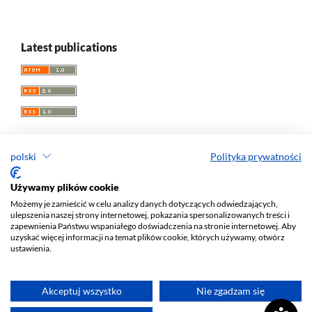
Latest publications
polski
Polityka prywatności
Przegląd Socjologii Jakościowej
Używamy plików cookie
Możemy je zamieścić w celu analizy danych dotyczących odwiedzających,
e-ISSN 1733-8069
ulepszenia naszej strony internetowej, pokazania spersonalizowanych treści i
Redaktor naczelny: Krzysztof Tomasz Konecki
zapewnienia Państwu wspaniałego doświadczenia na stronie internetowej. Aby
uzyskać więcej informacji na temat plików cookie, których używamy, otwórz
Wydawca: Wydawnictwo Uniwersytetu Łódzkiego (
www
)
ustawienia.
Jana Matejki St., no 34A, 90-237 Łódź, Poland
Tel.: 42 235 01 65, fax: 42 66 55 86
Biuro:
journals@uni.lodz.pl
Akceptuj wszystko
Nie zgadzam się
Deklaracja dostępności