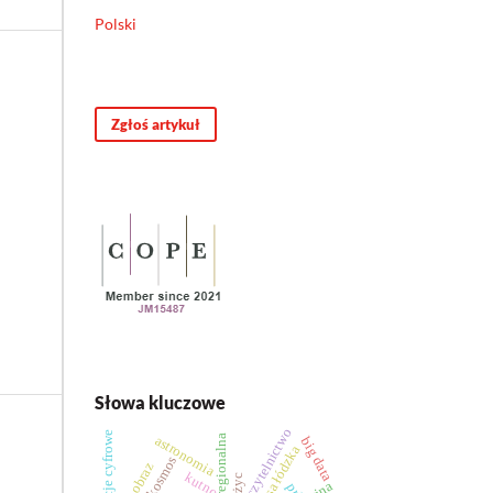
Polski
Zgłoś artykuł
Słowa kluczowe
czytelnictwo
kompetencje cyfrowe
astronomia
prasa regionalna
big data
prasa łódzka
kosmos
obraz
kutno
prl