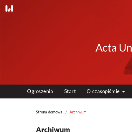
Acta Uni
Ogłoszenia
Start
O czasopiśmie
Strona domowa
/
Archiwum
Archiwum