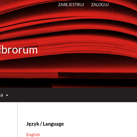
ZAREJESTRUJ
ZALOGUJ
 Librorum
ma
Język / Language
English