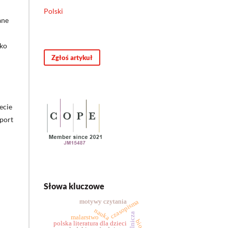
Polski
ane
lko
Zgłoś artykuł
ecie
aport
Słowa kluczowe
motywy czytania
czasopisma
nauka
malarstwo
polska literatura dla dzieci