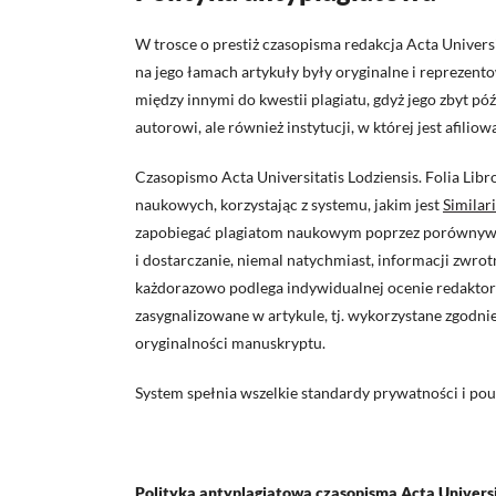
W trosce o prestiż czasopisma redakcja Acta Univers
na jego łamach artykuły były oryginalne i reprezen
między innymi do kwestii plagiatu, gdyż jego zbyt p
autorowi, ale również instytucji, w której jest afil
Czasopismo Acta Universitatis Lodziensis. Folia Lib
naukowych, korzystając z systemu, jakim jest
Similar
zapobiegać plagiatom naukowym poprzez porównywan
i dostarczanie, niemal natychmiast, informacji zwrot
każdorazowo podlega indywidualnej ocenie redaktoró
zasygnalizowane w artykule, tj. wykorzystane zgodni
oryginalności manuskryptu.
System spełnia wszelkie standardy prywatności i po
Polityka antyplagiatowa czasopisma Acta Universit