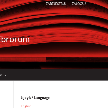
ZAREJESTRUJ
ZALOGUJ
 Librorum
ma
Język / Language
English