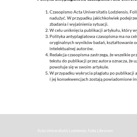
Czasopismo Acta Universitatis Lodziensis. Fol
nadużyć. W przypadku jakichkolwiek podejrzeń
zbadania i wyjaśnienia sytuacji.
W celu uniknięcia publikacji artykułu, który 
Polityka antyplagiatowa czasopisma ma na ce
oryginalnych wyników badań, kształtowanie 
intelektualnej autorów.
Redakcja czasopisma zastrzega, że wszelkie p
tekstu do publikacji przez autora oznacza, że 
powołuje się w swoim artykule.
W przypadku wykrycia plagiatu po publikacji ar
i jej konsekwencjach zostają powiadomione in
Acta Universitatis Lodziensis. Folia Librorum