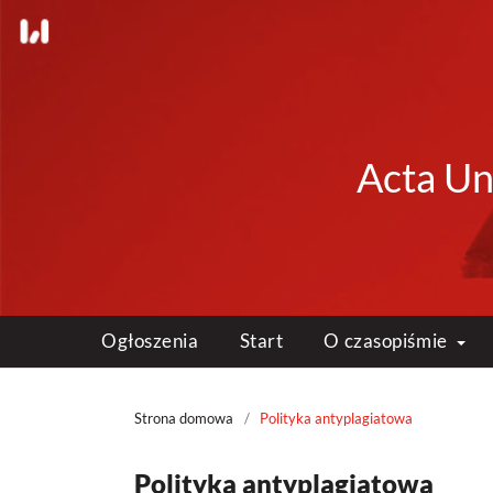
Acta Uni
Ogłoszenia
Start
O czasopiśmie
Strona domowa
/
Polityka antyplagiatowa
Polityka antyplagiatowa