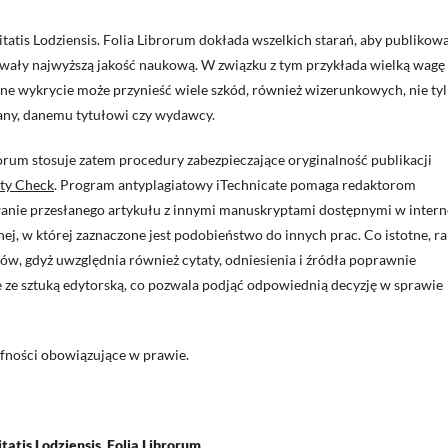
itatis Lodziensis. Folia Librorum dokłada wszelkich starań, aby publikow
towały najwyższą jakość naukową. W związku z tym przykłada wielką wagę
óźne wykrycie może przynieść wiele szkód, również wizerunkowych, nie ty
iowany, danemu tytułowi czy wydawcy.
rorum stosuje zatem procedury zabezpieczające oryginalność publikacji
ity Check
. Program antyplagiatowy iTechnicate pomaga redaktorom
ie przesłanego artykułu z innymi manuskryptami dostępnymi w intern
nej, w której zaznaczone jest podobieństwo do innych prac. Co istotne, r
w, gdyż uwzględnia również cytaty, odniesienia i źródła poprawnie
e ze sztuką edytorską, co pozwala podjąć odpowiednią decyzję w sprawie
ufności obowiązujące w prawie.
atis Lodziensis. Folia Librorum