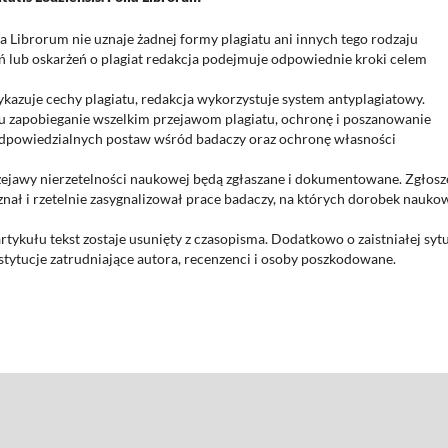
ia Librorum nie uznaje żadnej formy plagiatu ani innych tego rodzaju
 lub oskarżeń o plagiat redakcja podejmuje odpowiednie kroki celem
wykazuje cechy plagiatu, redakcja wykorzystuje system antyplagiatowy.
lu zapobieganie wszelkim przejawom plagiatu, ochronę i poszanowanie
odpowiedzialnych postaw wśród badaczy oraz ochronę własności
rzejawy nierzetelności naukowej będą zgłaszane i dokumentowane. Zgłosz
uznał i rzetelnie zasygnalizował prace badaczy, na których dorobek nauko
tykułu tekst zostaje usunięty z czasopisma. Dodatkowo o zaistniałej sytu
stytucje zatrudniające autora, recenzenci i osoby poszkodowane.